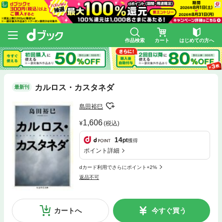
作品検索
カート
はじめての方へ
カルロス・カスタネダ
最新刊
島田裕巳
1,606
(税込)
14
pt
獲得
ポイント詳細
dカード利用でさらにポイント+2%
返品不可
カートへ
今すぐ買う