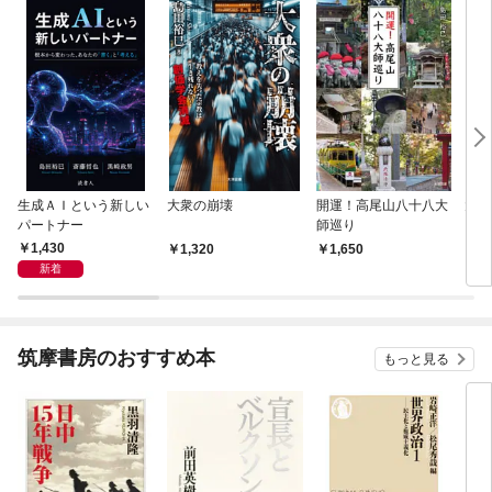
生成ＡＩという新しい
大衆の崩壊
開運！高尾山八十八大
大乗
パートナー
師巡り
を魅
1,430
1,320
1,650
1,
新着
筑摩書房のおすすめ本
もっと見る