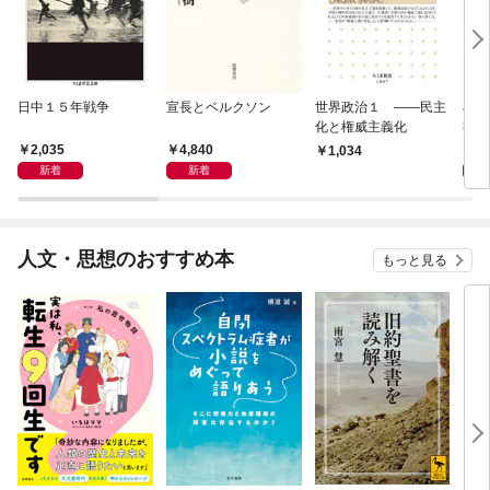
日中１５年戦争
宣長とベルクソン
世界政治１ ――民主
石原
化と権威主義化
導か
2,035
4,840
1,
1,034
新着
新着
人文・思想のおすすめ本
もっと見る