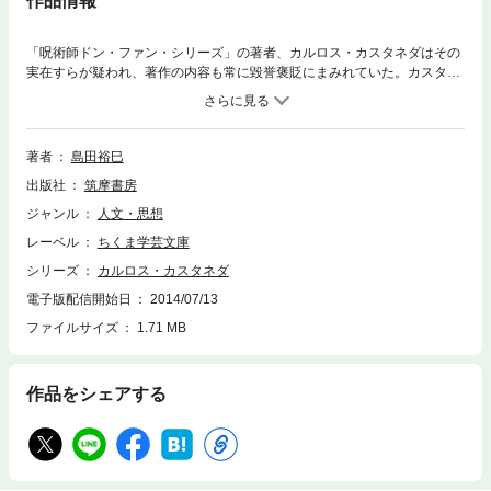
作品情報
「呪術師ドン・ファン・シリーズ」の著者、カルロス・カスタネダはその
実在すらが疑われ、著作の内容も常に毀誉褒貶にまみれていた。カスタネ
ダとは一体何者だったのか？ 著述の内容をつぶさに検証し、仮面の下に
潜む素顔とその思想を白日のもとに曝す。カスタネダ神話を脱構築し、新
たな相貌の獲得を目論む挑発的な試み。
著者
島田裕巳
出版社
筑摩書房
ジャンル
人文・思想
レーベル
ちくま学芸文庫
シリーズ
カルロス・カスタネダ
電子版配信開始日
2014/07/13
ファイルサイズ
1.71 MB
作品をシェアする