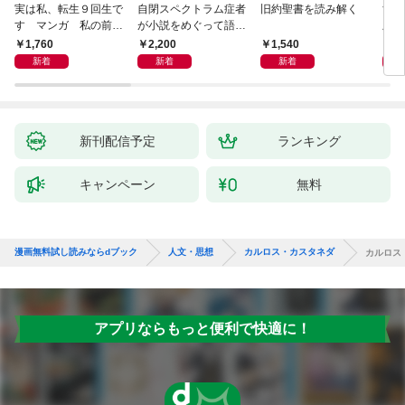
実は私、転生９回生で
自閉スペクトラム症者
旧約聖書を読み解く
すご
す マンガ 私の前世
が小説をめぐって語り
版 
物語
あう
らす
1,760
2,200
1,540
1,
新着
新着
新着
新刊配信予定
ランキング
キャンペーン
無料
漫画無料試し読みならdブック
人文・思想
カルロス・カスタネダ
カルロス
アプリならもっと便利で快適に！