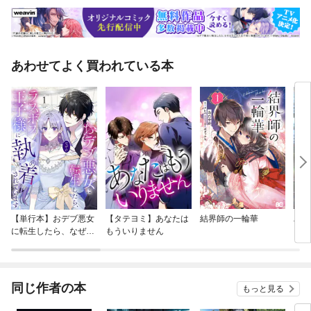
あわせてよく買われている本
【単行本】おデブ悪女
【タテヨミ】あなたは
結界師の一輪華
バッ
に転生したら、なぜか
もういりません
ロイ
ラスボス王子様に執着
今世
されています
りが
てく
OMI
同じ作者の本
もっと見る