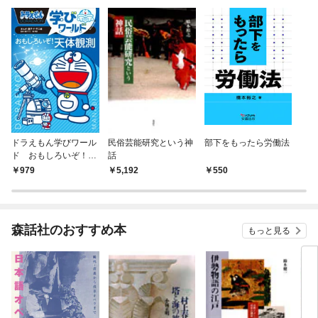
ドラえもん学びワール
民俗芸能研究という神
部下をもったら労働法
ド おもしろいぞ！天
話
体観測
979
5,192
550
森話社のおすすめ本
もっと見る