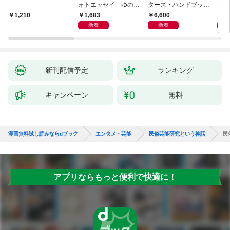
ォトエッセイ ゆのも
ターズ・ハンドブック
集 
のがたり
日本語版 電子版 第２
ーズ
1,683
6,600
1
1,210
版
ウル
新着
新着
【電
新刊配信予定
ランキング
キャンペーン
無料
漫画無料試し読みならdブック
エンタメ・芸能
民俗芸能研究という神話
民
アプリならもっと便利で快適に！