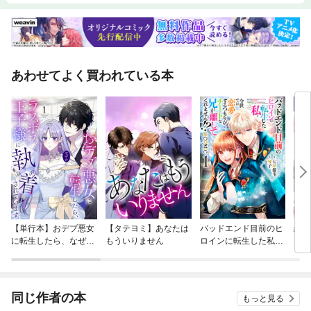
あわせてよく買われている本
【単行本】おデブ悪女
【タテヨミ】あなたは
バッドエンド目前のヒ
結界
に転生したら、なぜか
もういりません
ロインに転生した私、
ラスボス王子様に執着
今世では恋愛するつも
されています
りがチートな兄が離し
てくれません！？@C
OMIC
同じ作者の本
もっと見る