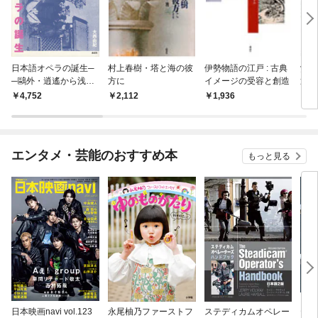
日本語オペラの誕生─
村上春樹・塔と海の彼
伊勢物語の江戸 : 古典
沖縄
─鷗外・逍遙から浅草
方に
イメージの受容と創造
近代
オペラまで
くえ
4,752
2,112
1,936
5,
エンタメ・芸能のおすすめ本
もっと見る
日本映画navi vol.123
永尾柚乃ファーストフ
ステディカムオペレー
テレ