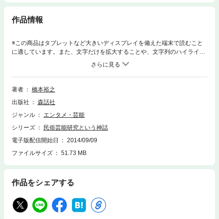
作品情報
※この商品はタブレットなど大きいディスプレイを備えた端末で読むこと
に適しています。また、文字だけを拡大することや、文字列のハイライ
ト、検索、辞書の参照、引用などの機能が使用できません。始源・古風・
伝統・素朴などのイデオロギーがたたみこまれている「民俗芸能」の現在
をいかに調査し、記述するべきなのか。変貌する対象を前に、民俗芸能研
究の方法を問い直し、脱神話化する試み。
著者
橋本裕之
出版社
森話社
ジャンル
エンタメ・芸能
シリーズ
民俗芸能研究という神話
電子版配信開始日
2014/09/09
ファイルサイズ
51.73 MB
作品をシェアする