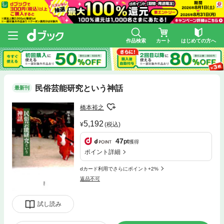
作品検索
カート
はじめての方へ
民俗芸能研究という神話
最新刊
橋本裕之
5,192
(税込)
47
pt
獲得
ポイント詳細
dカード利用でさらにポイント+2%
返品不可
試し読み