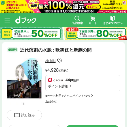
作品検索
カート
はじめての方へ
近代演劇の水脈 : 歌舞伎と新劇の間
最新刊
神山彰
4,928
(税込)
44
pt
獲得
ポイント詳細
dカード利用でさらにポイント+2%
返品不可
試し読み