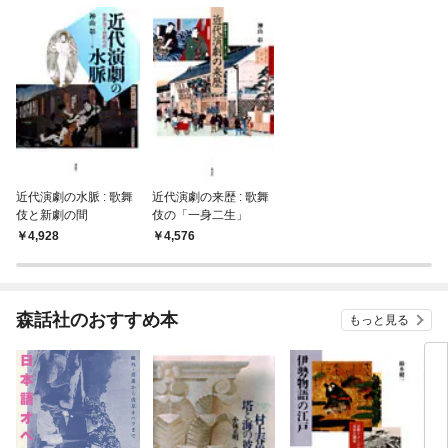
近代演劇の水脈 : 歌舞
近代演劇の来歴 : 歌舞
伎と新劇の間
伎の「一身二生」
4,928
4,576
森話社のおすすめ本
もっと見る