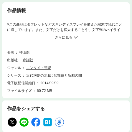
作品情報
※この商品はタブレットなど大きいディスプレイを備えた端末で読むこと
に適しています。また、文字だけを拡大することや、文字列のハイライ
ト、検索、辞書の参照、引用などの機能が使用できません。大衆の心性に
最も影響を与え、時代の脈拍や肉声をよく伝える、新派、新国劇、宝塚、
軽演劇等々の複合的、中間的なさまざまな分野の演劇は、歌舞伎の変容や
新劇の盛衰とどのように関わったのか。また、劇場の明りや匂いなどか
著者
神山彰
ら、近代の演劇空間の変貌を子細に読み解く。
出版社
森話社
ジャンル
エンタメ・芸能
シリーズ
近代演劇の水脈 : 歌舞伎と新劇の間
電子版配信開始日
2014/09/09
ファイルサイズ
60.72 MB
作品をシェアする