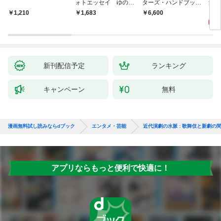
ォトエッセイ ゆのも
ターズ・ハンドブック
集 
のがたり
日本語版 電子版 第２
ーズ
1
1,210
￥1,683
￥6,600
版
ウル
【電
新刊配信予定
ランキング
キャンペーン
無料
漫画無料試し読みならdブック
エンタメ・芸能
近代演劇の水脈 : 歌舞伎と新劇の
アプリならもっと便利で快適に！