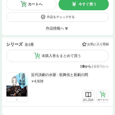
カートへ
今すぐ買う
作品をチェックする
作品情報へ
シリーズ
全1冊
お気に入り登録
未購入巻をまとめて買う
1巻から
|
最新刊から
近代演劇の水脈 : 歌舞伎と新劇の間
4,928
試し読み
カートへ