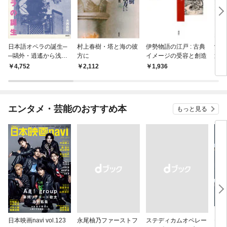
日本語オペラの誕生─
村上春樹・塔と海の彼
伊勢物語の江戸 : 古典
沖縄
─鷗外・逍遙から浅草
方に
イメージの受容と創造
近代
オペラまで
くえ
4,752
2,112
1,936
5,
エンタメ・芸能のおすすめ本
もっと見る
日本映画navi vol.123
永尾柚乃ファーストフ
ステディカムオペレー
テレ