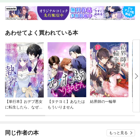
あわせてよく買われている本
【単行本】おデブ悪女
【タテヨミ】あなたは
結界師の一輪華
バッ
に転生したら、なぜか
もういりません
ロイ
ラスボス王子様に執着
今世
されています
りが
てく
OMI
同じ作者の本
もっと見る