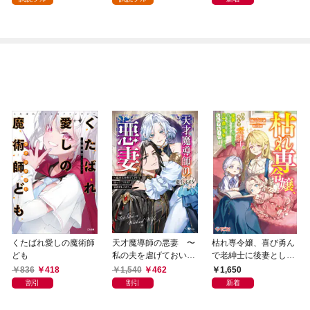
くたばれ愛しの魔術師
天才魔導師の悪妻 〜
枯れ専令嬢、喜び勇ん
ども
私の夫を虐げておいて
で老紳士に後妻として
戻ってこいとは呆れま
嫁いだら、待っていた
836
418
1,540
462
1,650
してよ？〜
のは二十歳の青年でし
割引
割引
新着
た。なんでだ〜！？1