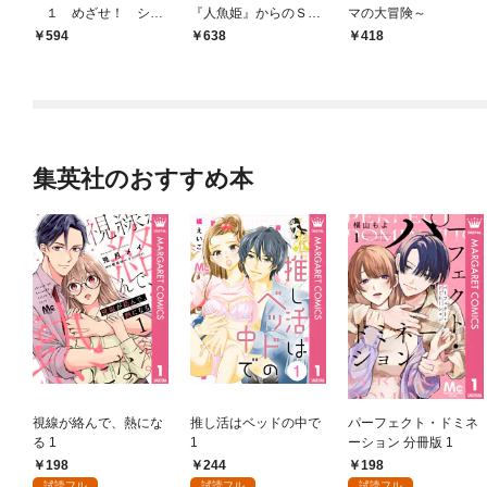
１ めざせ！ シス
『人魚姫』からのＳＯ
マの大冒険～
ター候補生
Ｓ！？
594
638
418
集英社のおすすめ本
視線が絡んで、熱にな
推し活はベッドの中で
パーフェクト・ドミネ
る 1
1
ーション 分冊版 1
198
244
198
試読フル
試読フル
試読フル