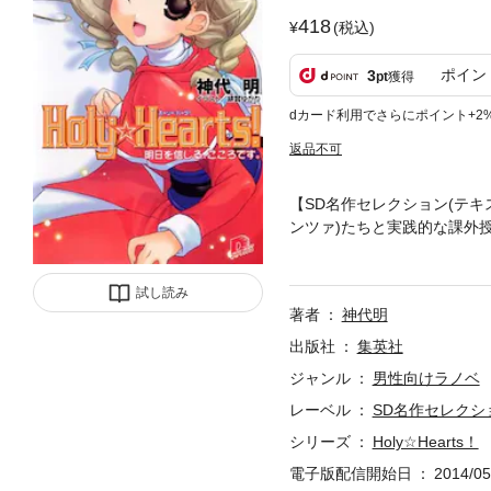
418
(税込)
ポイン
3
pt
獲得
dカード利用でさらにポイント+2
返品不可
【SD名作セレクション(テキ
ンツァ)たちと実践的な課外
るし、もっともっと頑張らな
ンジャーちゃんと一緒なら、
試し読み
の商品にはイラストが収録さ
著者
神代明
出版社
集英社
ジャンル
男性向けラノベ
レーベル
SD名作セレクシ
シリーズ
Holy☆Hearts！
電子版配信開始日
2014/05