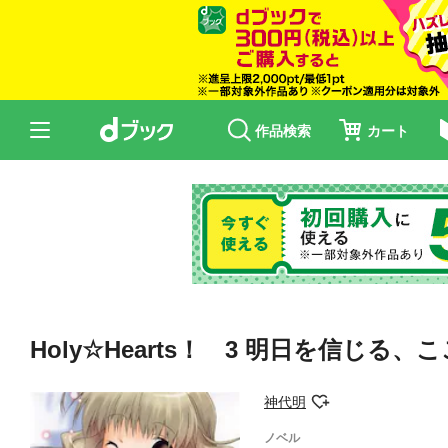
作品検索
カート
Holy☆Hearts！ 3 明日を信じる
神代明
ノベル