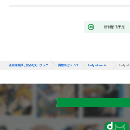
新刊配信予定
漫画無料試し読みならdブック
男性向けラノベ
Holy☆Hearts！
Holy