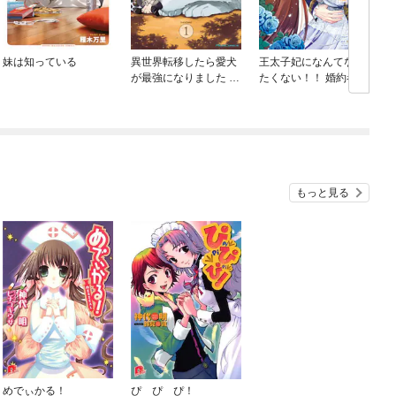
妹は知っている
異世界転移したら愛犬
王太子妃になんてなり
が最強になりました ～
たくない！！ 婚約者編
シルバーフェンリルと
俺が異世界暮らしを始
めたら～ THE COMIC
もっと見る
めでぃかる！
ぴ ぴ ぴ！