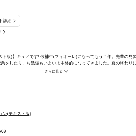
ト詳細
%
スト版)】キュノです! 候補生(フィオーレ)になってもう半年。先輩の見
授業をしたり、お勉強もいよいよ本格的になってきました。夏の終わり
いと! でも、そんなあたし達には希望の分だけ悩みもいっぱい……。ア
きっと昇格出来る、よね? ほんわか成長系☆ガールズコメディ、待望の第3
れていません。
ョン(テキスト版)
/09