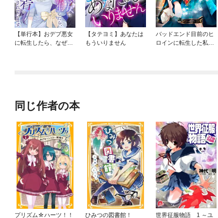
【単行本】おデブ悪女
【タテヨミ】あなたは
バッドエンド目前のヒ
に転生したら、なぜか
もういりません
ロインに転生した私、
ラスボス王子様に執着
今世では恋愛するつも
されています
りがチートな兄が離し
てくれません！？@C
OMIC
同じ作者の本
プリズム☆ハーツ！！
ひみつの図書館！
世界征服物語 1 ～ユ