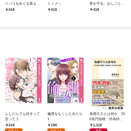
リバコをめぐる覚え書
ミノメ～
界を守る、おしごとで
き
す。
418
418
418
ふしだらでも好きって
倫理をなくした女たち
為替介入とは何か 20
言って 1
1
0兆円規模「外為特
会」が生まれた謎
244
198
1,320
試読フル
試読フル
新着