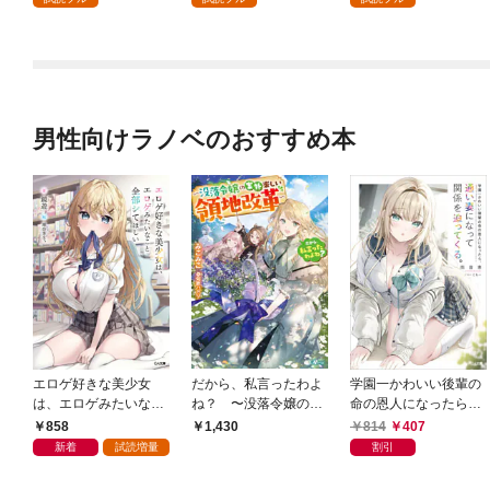
男性向けラノベのおすすめ本
エロゲ好きな美少女
だから、私言ったわよ
学園一かわいい後輩の
は、エロゲみたいなこ
ね？ 〜没落令嬢の案
命の恩人になったら、
と全部シてほしい【電
外楽しい領地改革〜
通い妻になって関係を
858
814
407
1,430
子ＳＳ特典付き】
迫ってくる。
新着
試読増量
割引