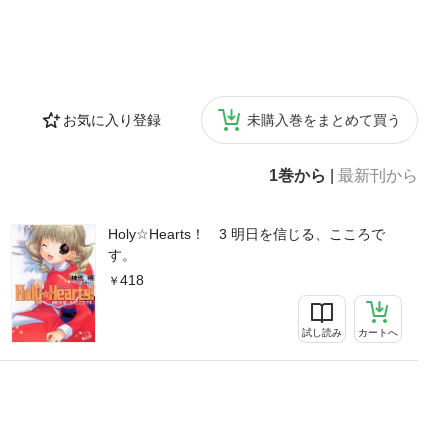
お気に入り登録
未購入巻をまとめて買う
1巻から
|
最新刊から
Holy☆Hearts！ 3 明日を信じる、こころで
す。
418
試し読み
カートへ