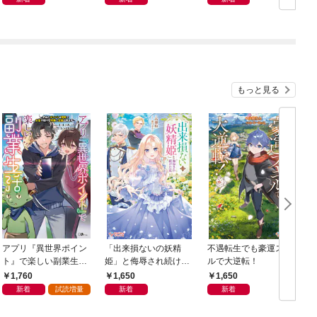
もっと見る
アプリ『異世界ポイン
「出来損ないの妖精
不遇転生でも豪運スキ
ト』で楽しい副業生
姫」と侮辱され続けた
ルで大逆転！
活 〜貯めたポイント
私
1,760
1,650
1,650
は現実でお金や様々な
新着
試読増量
新着
新着
特典に交換出来ます〜