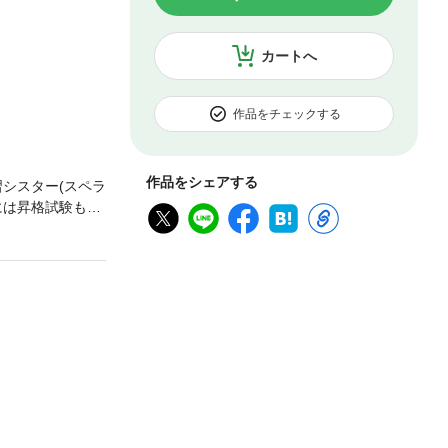
カートへ
作品をチェックする
作品をシェアする
習シスター(スペラ
には昇格試験もあ
リシアちゃん&ジ
弾だよっ!!※こ