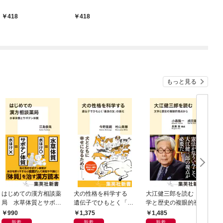
418
418
もっと見る
はじめての漢方相談薬
犬の性格を科学する
大江健三郎を読む 文
ヤ
局 水草体質とサボテ
遺伝子でひもとく「最
学と歴史の複眼的視点
N
ン体質
良の友」の進化
から
990
1,375
1,485
新着
新着
新着