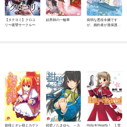
【タテヨミ】クロユ
結界師の一輪華
病弱な悪役令嬢です
リ〜復讐サークル〜
が、婚約者が過保護す
ぎて逃げ出したい(私た
ち犬猿の仲でしたよ
ね！？)
姫様とオレ様とカゲト
紺碧ノたまゆら ～ヨ
Holy☆Hearts！ 1 世