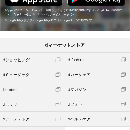
Appleのロゴ、App Storeは、米国もしくはその他の国や地域におけるApple Inc.の商標で
す。App Storeは、Apple Inc.のサービスマークです。
Google Play および Google Play ロゴは Google LLC の商標です。
dマーケットストア
dショッピング
d fashion
dミュージック
dカーシェア
Lemino
dマガジン
dヒッツ
dフォト
dアニメストア
dヘルスケア