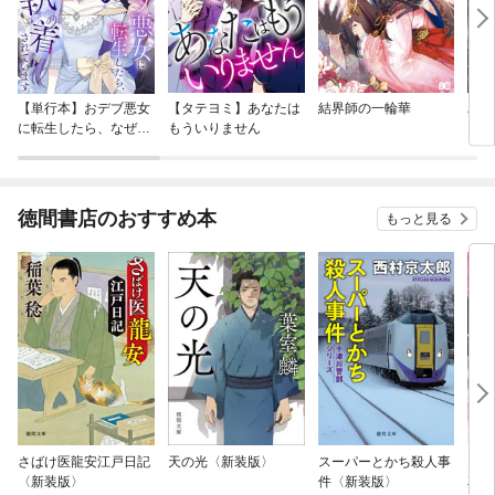
【単行本】おデブ悪女
【タテヨミ】あなたは
結界師の一輪華
バッ
に転生したら、なぜか
もういりません
ロイ
ラスボス王子様に執着
今世
されています
りが
てく
OMI
徳間書店のおすすめ本
もっと見る
さばけ医龍安江戸日記
天の光〈新装版〉
スーパーとかち殺人事
鬼に
〈新装版〉
件〈新装版〉
花嫁