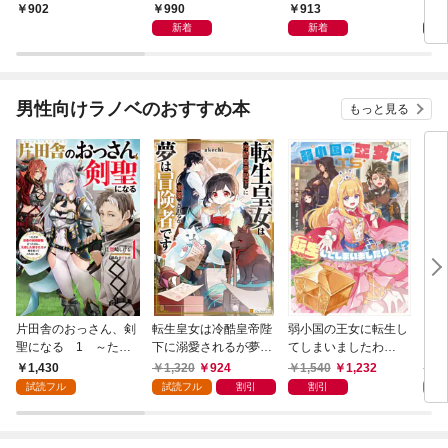
に溺
990
913
8
902
新着
新着
男性向けラノベのおすすめ本
もっと見る
片田舎のおっさん、剣
転生皇女は冷酷皇帝陛
弱小国の王女に転生し
とあ
聖になる 1 ～ただ
下に溺愛されるが夢は
てしまいましたわ
ＭＭ
の田舎の剣術師範だっ
冒険者です！
～！？ 1巻
1,430
1,320
924
1,540
1,232
1,
たのに、大成した弟子
試読フル
試読フル
割引
割引
試
たちが俺を放ってくれ
ない件～