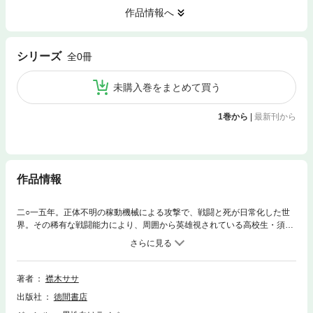
作品情報へ
シリーズ
全0冊
未購入巻をまとめて買う
1巻から
|
最新刊から
作品情報
二○一五年。正体不明の稼動機械による攻撃で、戦闘と死が日常化した世
界。その稀有な戦闘能力により、周囲から英雄視されている高校生・須崎
友哉は、敵の襲撃のさなか、新型兵器の戦闘用補助AI『EMERADA』と接
触、仮使用者となる。銃、ブレードなどの武器に変化しながら戦闘補助を
行うエメラダの高次な能力は、明らかに人類の技術力を越えるものだっ
た。脳内に直接響くエメラダの声……。『彼女』は本当に友哉の味方なの
著者
襟木ササ
だろうか?※巻末ページのリンク先にはジャンプ出来ませんのでご了承下さ
出版社
徳間書店
い。