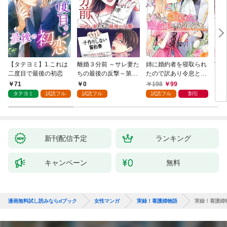
【タテヨミ】1.これは
離婚３分前 ～サレ妻た
姉に婚約者を寝取られ
実は
二度目で最後の初恋
ちの最後の反撃～第1
たので訳あり令息と結
した
話
婚して辺境へと向かい
から
71
0
198
99
2
ます ～苦労の先に待っ
（1
タテヨミ
試読フル
試読フル
試読フル
割引
ていたのは、まさかの
溺愛と幸せでした～
【分冊版】 1
新刊配信予定
ランキング
キャンペーン
無料
漫画無料試し読みならdブック
女性マンガ
実録！看護婦物語
実録！看護婦