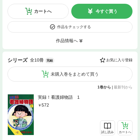
カートへ
今すぐ買う
作品をチェックする
作品情報へ
全10冊
シリーズ
お気に入り登録
完結
未購入巻をまとめて買う
1巻から
|
最新刊から
実録！看護婦物語 1
572
試し読み
カートへ