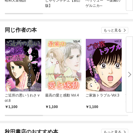
昭和天皇物語
じゃりン子チエ【新訂
ペリリュー ─楽園の
昆虫
版】
ゲルニカ─
同じ作者の本
もっと見る
ご近所の悪いうわさ v
最高の愛と感動 Vol.4
ご家族トラブル Vol.3
女た
ol.8
ル Vo
1,100
1,100
1,100
5
秋田書店のおすすめ本
もっと見る