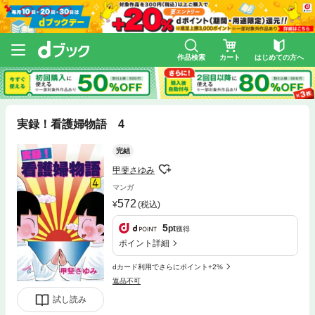
作品検索
カート
はじめての方へ
実録！看護婦物語 4
完結
甲斐さゆみ
マンガ
572
(税込)
5
pt
獲得
ポイント詳細
dカード利用でさらにポイント+2%
返品不可
試し読み