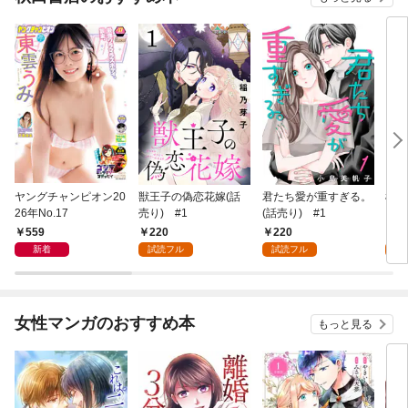
ヤングチャンピオン20
獣王子の偽恋花嫁(話
君たち愛が重すぎる。
桜と
26年No.17
売り) #1
(話売り) #1
559
220
220
2
新着
試読フル
試読フル
試
女性マンガのおすすめ本
もっと見る