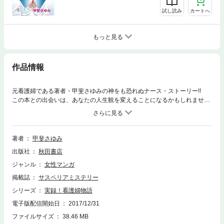
試し読み
カートへ
もっと見る
作品情報
元看護婦である著者・甲斐さゆみの神をも恐れぬナース・ストーリー!!
この本との出会いは、あなたの人生観を変えることになるかもしれませ
ん……?? あなたの心の救急箱になること間違いなし！
著者
甲斐さゆみ
出版社
秋田書店
ジャンル
女性マンガ
掲載誌
サスペリアミステリー
シリーズ
実録！看護婦物語
電子版配信開始日
2017/12/31
ファイルサイズ
38.46 MB