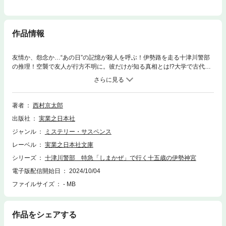
作品情報
友情か、怨念か…“あの日”の記憶が殺人を呼ぶ！伊勢路を走る十津川警部
の推理！空襲で友人が行方不明に。彼だけが知る真相とは!?大学で古代史
の講師をしている野々村雅雄は、十五歳の終戦の年、伊勢から東京へ移住
したが、遷宮で賑やかな伊勢に七十年ぶりに帰郷する。目的は十五歳の
孫・翔に伊勢神宮を見せるため、そして同級生との再会だった。これまで
里帰りを避けていた野々村には、誰にも言えなかった秘密が……戦争の記
著者
西村京太郎
憶が呼び起こす現代の殺人に、十津川警部が挑む！
出版社
実業之日本社
ジャンル
ミステリー・サスペンス
レーベル
実業之日本社文庫
シリーズ
十津川警部 特急「しまかぜ」で行く十五歳の伊勢神宮
電子版配信開始日
2024/10/04
ファイルサイズ
- MB
作品をシェアする