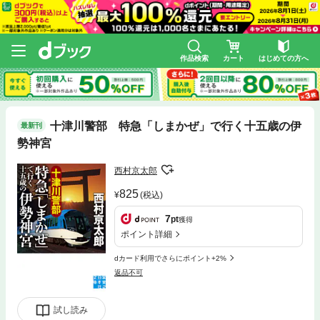
作品検索
カート
はじめての方へ
十津川警部 特急「しまかぜ」で行く十五歳の伊
最新刊
勢神宮
西村京太郎
825
(税込)
7
pt
獲得
ポイント詳細
dカード利用でさらにポイント+2%
返品不可
試し読み