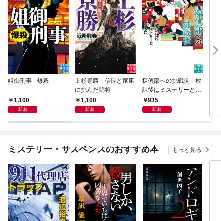
姐御刑事 爆殺
上杉景勝 信長と家康
探偵部への挑戦状 放
虎と
に挑んだ闘将
課後はミステリーとと
騒動
もに 新装版
1,100
1,100
935
1,
新着
新着
新着
ミステリー・サスペンスのおすすめ本
もっと見る