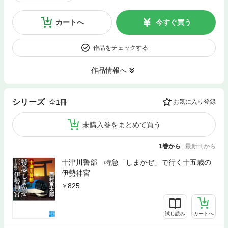
カートへ
今すぐ買う
作品をチェックする
作品情報へ
シリーズ
全1冊
お気に入り登録
未購入巻をまとめて買う
1巻から
|
最新刊から
十津川警部 特急「しまかぜ」で行く十五歳の
伊勢神宮
825
試し読み
カートへ