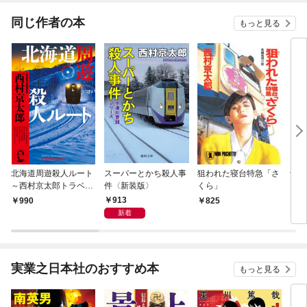
同じ作者の本
もっと見る
北海道周遊殺人ルート
スーパーとかち殺人事
狙われた寝台特急「さ
十津
～西村京太郎トラベル
件〈新装版〉
くら」
ティ
ミステリー・セレクシ
リバ
913
990
825
8
ョン（1）～
新着
実業之日本社のおすすめ本
もっと見る