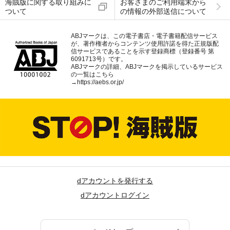
海賊版に関する取り組みに
お客さまのご利用端末から
ついて
の情報の外部送信について
ABJマークは、この電子書店・電子書籍配信サービス
が、著作権者からコンテンツ使用許諾を得た正規版配
信サービスであることを示す登録商標（登録番号 第
6091713号）です。
ABJマークの詳細、ABJマークを掲示しているサービス
の一覧はこちら
→
https://aebs.or.jp/
dアカウントを発行する
dアカウントログイン