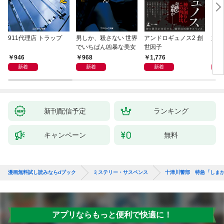
911代理店 トラップ
男しか、殺さない 世界
アンドロギュノス2 創
姐御
でいちばん凶暴な美女
世因子
946
968
1,776
1,
新着
新着
新着
新刊配信予定
ランキング
キャンペーン
無料
漫画無料試し読みならdブック
ミステリー・サスペンス
十津川警部 特急「しま
アプリならもっと便利で快適に！