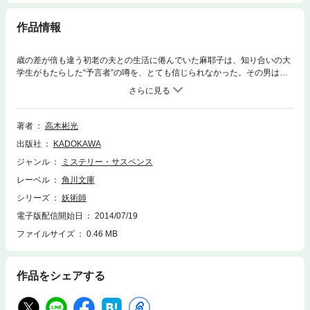
作品情報
歳の差が倍も違う初老の夫との生活に倦んでいた麻耶子は、知り合いの大
学生がもたらした“予言者”の噂を、とても信じられなかった。その男は人
を喰ったような態度で「人間なんて名前など必要ない。顔を見ただけで、
運命がわかる」と豪語し、麻耶子の現在・過去をズバリ言い当てたの
だ……。科学の力では説明できない神秘現象に巻き込まれ、煩悩の虜にな
った若い人妻の怪！ 本格推理傑作集。
著者
高木彬光
出版社
KADOKAWA
ジャンル
ミステリー・サスペンス
レーベル
角川文庫
シリーズ
妖術師
電子版配信開始日
2014/07/19
ファイルサイズ
0.46 MB
作品をシェアする