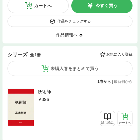
カートへ
今すぐ買う
作品をチェックする
作品情報へ
シリーズ
全1冊
お気に入り登録
未購入巻をまとめて買う
1巻から
|
最新刊から
妖術師
396
試し読み
カートへ