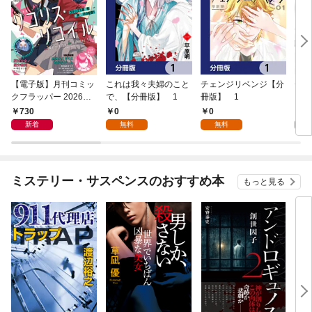
【電子版】月刊コミッ
これは我々夫婦のこと
チェンジリベンジ【分
チェ
クフラッパー 2026年9
で、【分冊版】 1
冊版】 1
月号
730
0
0
7
新着
無料
無料
試
ミステリー・サスペンスのおすすめ本
もっと見る