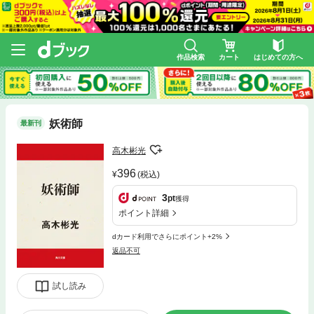
作品検索
カート
はじめての方へ
妖術師
最新刊
高木彬光
396
(税込)
3
pt
獲得
ポイント詳細
dカード利用でさらにポイント+2%
返品不可
試し読み