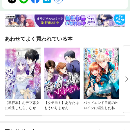
あわせてよく買われている本
【単行本】おデブ悪女
【タテヨミ】あなたは
バッドエンド目前のヒ
【タ
に転生したら、なぜか
もういりません
ロインに転生した私、
リ〜
ラスボス王子様に執着
今世では恋愛するつも
されています
りがチートな兄が離し
てくれません！？@C
OMIC