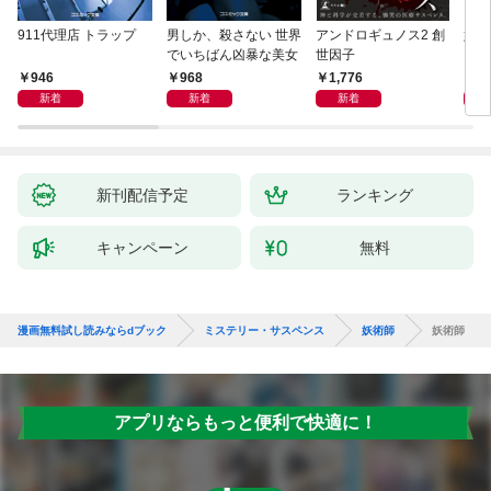
911代理店 トラップ
男しか、殺さない 世界
アンドロギュノス2 創
姐御
でいちばん凶暴な美女
世因子
946
968
1,776
1,
新着
新着
新着
新刊配信予定
ランキング
キャンペーン
無料
漫画無料試し読みならdブック
ミステリー・サスペンス
妖術師
妖術師
アプリならもっと便利で快適に！