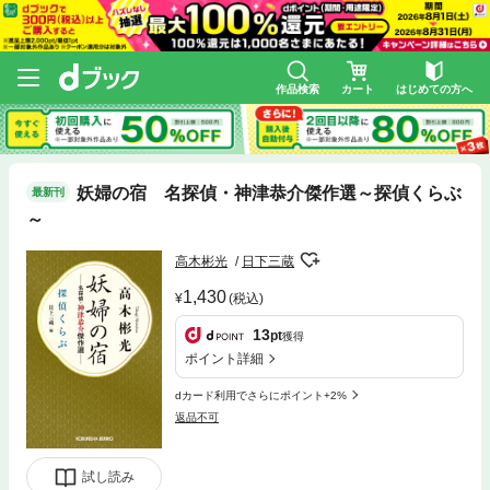
作品検索
カート
はじめての方へ
妖婦の宿 名探偵・神津恭介傑作選～探偵くらぶ
最新刊
～
高木彬光
日下三蔵
1,430
(税込)
13
pt
獲得
ポイント詳細
dカード利用でさらにポイント+2%
返品不可
試し読み