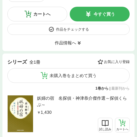
カートへ
今すぐ買う
作品をチェックする
作品情報へ
シリーズ
全1冊
お気に入り登録
未購入巻をまとめて買う
1巻から
|
最新刊から
妖婦の宿 名探偵・神津恭介傑作選～探偵くら
ぶ～
1,430
試し読み
カートへ