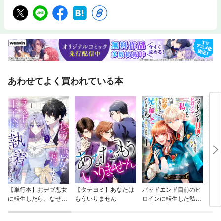
あわせてよく買われている本
【単行本】おデブ悪女
【タテヨミ】あなたは
バッドエンド目前のヒ
【タ
に転生したら、なぜか
もういりません
ロインに転生した私、
リ〜
ラスボス王子様に執着
今世では恋愛するつも
されています
りがチートな兄が離し