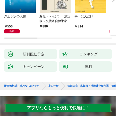
浄土ヶ浜の天使
変化（へんげ） 決定
手下は犬だけ
マリ
版～交代寄合伊那衆異
聞（1）～
550
1,
880
814
新着
新刊配信予定
ランキング
キャンペーン
無料
漫画無料試し読みならdブック
小説一般
妖婦の宿 名探偵・神津恭介傑作選～探
アプリならもっと便利で快適に！