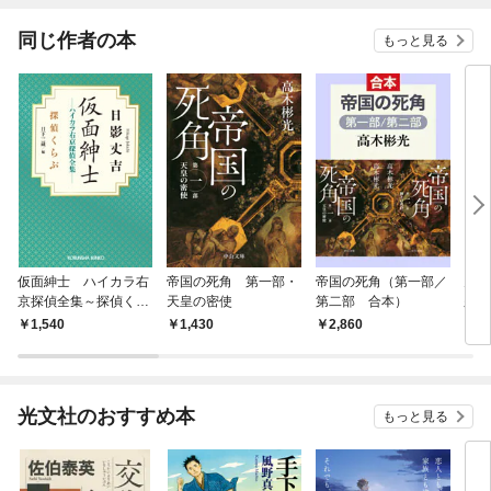
てくれません！？@C
OMIC
同じ作者の本
もっと見る
仮面紳士 ハイカラ右
帝国の死角 第一部・
帝国の死角（第一部／
冗談
京探偵全集～探偵くら
天皇の密使
第二部 合本）
久作
ぶ～
ン 
1,540
1,430
2,860
1,
光文社のおすすめ本
もっと見る