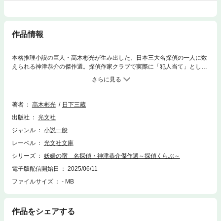
作品情報
本格推理小説の巨人・高木彬光が生み出した、日本三大名探偵の一人に数
えられる神津恭介の傑作選。探偵作家クラブで実際に「犯人当て」として
出題された、日本の短編ミステリーのベスト10には必ず名前が挙がる密室
殺人の傑作「妖婦の宿」を筆頭に10編を収録。不滅の名探偵が快刀乱麻を
断つ、クラシックな本格ミステリーに瞠目せよ！
著者
高木彬光
日下三蔵
出版社
光文社
ジャンル
小説一般
レーベル
光文社文庫
シリーズ
妖婦の宿 名探偵・神津恭介傑作選～探偵くらぶ～
電子版配信開始日
2025/06/11
ファイルサイズ
- MB
作品をシェアする