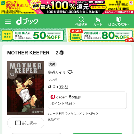
作品検索
カート
はじめての方へ
MOTHER KEEPER ２巻
完結
空廼カイリ
マンガ
605
(税込)
5
pt
獲得
ポイント詳細
dカード利用でさらにポイント+2%
返品不可
試し読み