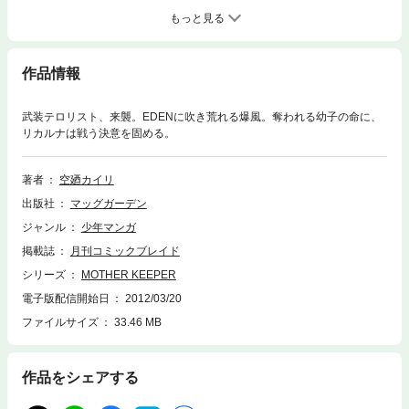
もっと見る
作品情報
武装テロリスト、来襲。EDENに吹き荒れる爆風。奪われる幼子の命に、
リカルナは戦う決意を固める。
著者
空廼カイリ
出版社
マッグガーデン
ジャンル
少年マンガ
掲載誌
月刊コミックブレイド
シリーズ
MOTHER KEEPER
電子版配信開始日
2012/03/20
ファイルサイズ
33.46 MB
作品をシェアする