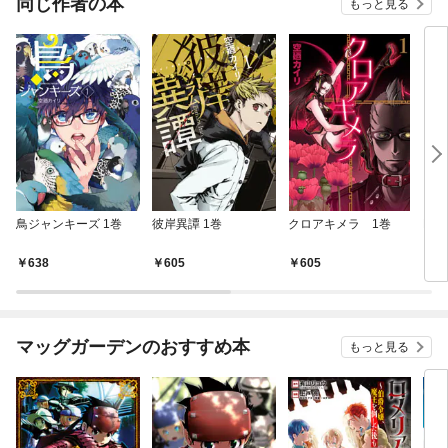
同じ作者の本
もっと見る
鳥ジャンキーズ 1巻
彼岸異譚 1巻
クロアキメラ 1巻
MO
１巻
638
605
605
6
マッグガーデンのおすすめ本
もっと見る