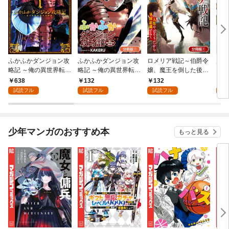
ふかふかダンジョン攻
ふかふかダンジョン攻
ロメリア戦記～伯爵令
空賊
略記 ～俺の異世界転生
略記 ～俺の異世界転生
嬢、魔王を倒した後も
【分
冒険譚～ 1巻
冒険譚～【分冊版】 1
人類やばそうだから軍
638
132
132
1
巻
隊組織する～【分冊
試読フル
試読フル
試読フル
試
版】 1巻
少年マンガのおすすめ本
もっと見る