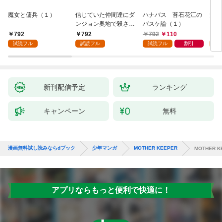
魔女と傭兵（１）
信じていた仲間達にダ
ハナバス 苔石花江の
追放
ンジョン奥地で殺され
バスケ論（１）
『自
かけたがギフト『無限
領地
792
792
792
110
7
ガチャ』でレベル９９
強の
試読フル
試読フル
試読フル
割引
試
９９の仲間達を手に入
～最
れて元パーティーメン
で始
バーと世界に復讐＆
拓ス
『ざまぁ！』します！
（１
（１）
新刊配信予定
ランキング
キャンペーン
無料
漫画無料試し読みならdブック
少年マンガ
MOTHER KEEPER
MOTHER 
アプリならもっと便利で快適に！