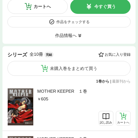
カートへ
今すぐ買う
作品をチェックする
作品情報へ
全10冊
シリーズ
お気に入り登録
完結
未購入巻をまとめて買う
1巻から
|
最新刊から
MOTHER KEEPER １巻
605
試し読み
カートへ