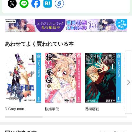
あわせてよく買われている本
D.Gray-man
桜姫華伝
呪術廻戦
満月