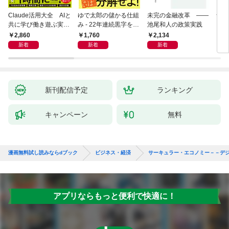
Claude活用大全 AIと
ゆで太郎の儲かる仕組
未完の金融改革 ――
食べ
共に学び働き遊ぶ実践
み - 22年連続黒字を支
池尾和人の政策実践
ガイド
えるがっちり経営術 -
2,860
1,760
2,134
1,
新着
新着
新着
新刊配信予定
ランキング
キャンペーン
無料
漫画無料試し読みならdブック
ビジネス・経済
サーキュラー・エコノミー－－デ
アプリならもっと便利で快適に！