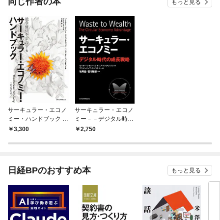
同じ作者の本
もっと見る
サーキュラー・エコノ
サーキュラー・エコノ
ミー・ハンドブック 競
ミー－－デジタル時代
争優位を実現する
の成長戦略
3,300
2,750
日経BPのおすすめ本
もっと見る