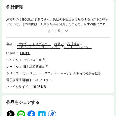
作品情報
原材料の価格変動が予測できず、供給の不安定さに対応するコストが高ま
っている。その理由は、新興国経済が発展したことで、全世界的にエネル
ギーや原材料の需要が高まっているからだ。従来型の、資源を採取し、製
品を生産し、活用し、廃棄する、という一方通行型のビジネスモデルを続
けている企業は、競争力を失ってしまう。<サーキュラー型・5つのビジネ
スモデル>生産・消費型からサーキュラー型へビジネスモデルを転換・構
著者
ヤコブ・ルトクヴィスト
牧岡宏
石川雅崇
アクセンチュア・ストラテジー
ピーター・レイシー
築し、成功している企業を5つのモデルに分類。事例とともに紹介する。1
サーキュラー型のサプライチェーン:再生可能な原材料を用いることによ
出版社
日経BP
り、調達コストの削減や安定的な調達が可能になった。ソーラーパネルを
ジャンル
ビジネス・経済
店舗に設置したIKEA社ほか。2 回収&リサイクル:廃棄を前提にしていた設
備や製品を再利用することで、生産コストや廃棄コストを削減できる。
レーベル
日本経済新聞出版
「無駄ゼロ」施設を持つP&G社ほか。3 製品寿命の延長:修理やアップグレ
シリーズ
サーキュラー・エコノミー－－デジタル時代の成長戦略
ード、再販売によって、使用可能な製品を活用する。エンジン部品を再製
造するキャタピラー社ほか。4 シェアリング・プラットフォーム家庭にあ
電子版配信開始日
2016/12/13
る製品の8割は、月に1度しか使われていない。消費者は、保有しているモ
ファイルサイズ
16.68 MB
ノを貸すことで収入を得られるようになりつつある。廃車アプリを展開す
るUber(ウーバー)ほか。5 サービスとしての製品顧客は所有せず、利用に
応じて料金を支払うビジネスモデル。走行距離に課金するミシュラン社ほ
作品をシェアする
か。