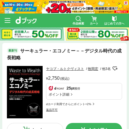
作品検索
カート
はじめての方へ
サーキュラー・エコノミー－－デジタル時代の成
最新刊
長戦略
ヤコブ・ルトクヴィスト
牧岡宏
他3名
2,750
(税込)
25
pt
獲得
ポイント詳細
dカード利用でさらにポイント+2%
返品不可