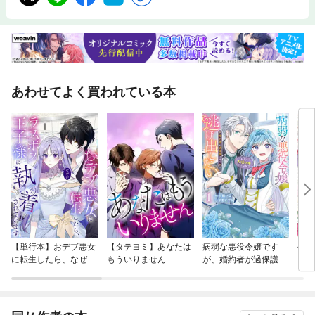
あわせてよく買われている本
【単行本】おデブ悪女
【タテヨミ】あなたは
病弱な悪役令嬢です
公爵
に転生したら、なぜか
もういりません
が、婚約者が過保護す
当た
ラスボス王子様に執着
ぎて逃げ出したい(私
されています
たち犬猿の仲でしたよ
ね！？)