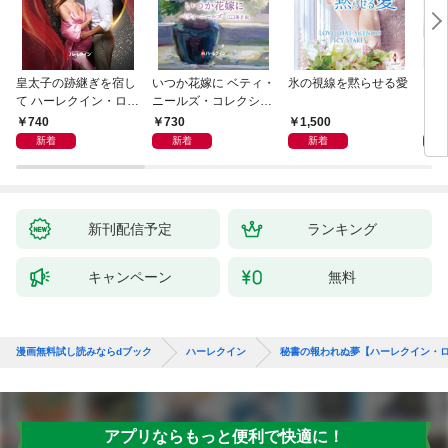
皇太子の跡継ぎを宿し
いつか花嫁に ベティ・
氷の視線を黙らせる愛
いく
て ハーレクイン・ロマ
ニールズ・コレクショ
【ハ
ンス～純潔のシンデレ
ン【ハーレクイン・マ
庫版
740
730
1,500
6
ラ～
スターピース版】
新着
新着
新着
新刊配信予定
ランキング
キャンペーン
無料
漫画無料試し読みならdブック
ハーレクイン
秘書の報われぬ夢【ハーレクイン・
アプリならもっと便利で快適に！