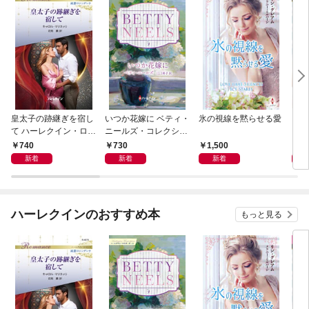
皇太子の跡継ぎを宿し
いつか花嫁に ベティ・
氷の視線を黙らせる愛
いく
て ハーレクイン・ロマ
ニールズ・コレクショ
【ハ
ンス～純潔のシンデレ
ン【ハーレクイン・マ
庫版
740
730
1,500
6
ラ～
スターピース版】
新着
新着
新着
ハーレクインのおすすめ本
もっと見る