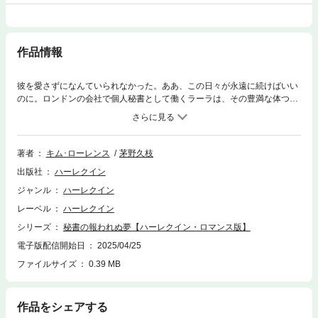
作品情報
彼を愛さずになんていられなかった。ああ、この日々が永遠に続けばいい
のに。ロンドンの会社で個人秘書として働くラーラは、その豊満な体つき
から奔放な女性だと思われがちだが内面はまったく逆。真実の愛だけをず
っと待ちわびていた。だが、尊敬する上司からも手酷く扱われたラーラ
は、偶然出会った長身で黒髪のイタリア名門貴族、ラウルに純潔を捧げて
しまう。翌朝、ラーラは彼から驚くべき提案をされる。余命幾ばくもない
著者
キム･ローレンス
茅野久枝
祖父を安心させるため、半年限りの契約花嫁になってほしいと言われたの
出版社
ハーレクイン
だ。“彼に恋をしない”“子どもはつくらない”という条件で。けれどやがて、
ラーラの妊娠が判明すると――。■契約結婚の条件に反して、あまりに魅
ジャンル
ハーレクイン
惑的なイタリア大富豪にたちまち恋してしまったヒロイン。しかも妊娠ま
レーベル
ハーレクイン
でしてしまい……？ キム・ローレンスが得意とする、傲慢でセクシーな
ヒーローとピュアなヒロインのもどかしい恋物語をどうぞご堪能くださ
シリーズ
秘書の報われぬ夢【ハーレクイン・ロマンス版】
い！＊本書は、ハーレクイン・ロマンスから既に配信されている作品とな
電子版配信開始日
2025/04/25
ります。 ご購入の際は十分ご注意ください。
ファイルサイズ
0.39 MB
作品をシェアする