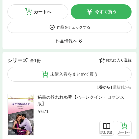
カートへ
今すぐ買う
作品をチェックする
作品情報へ
シリーズ
全1冊
お気に入り登録
未購入巻をまとめて買う
1巻から
|
最新刊から
秘書の報われぬ夢【ハーレクイン・ロマンス
版】
671
試し読み
カートへ