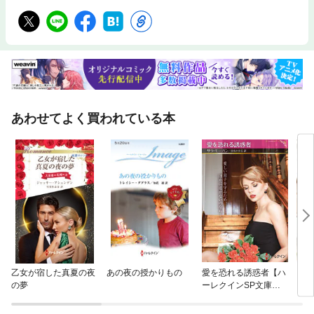
あわせてよく買われている本
乙女が宿した真夏の夜
あの夜の授かりもの
愛を恐れる誘惑者【ハ
きら
の夢
ーレクインSP文庫
レク
版】