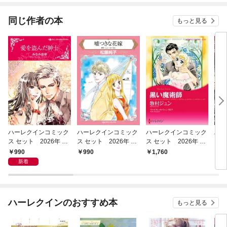
同じ作者の本
もっと見る
ハーレクインコミック
ハーレクインコミック
ハーレクインコミック
ハー
ス セット 2026年 vo
ス セット 2026年 vo
ス セット 2026年 vo
ス 
l.1090
l.806
l.928
l.79
990
990
1,760
9
新着
ハーレクインのおすすめ本
もっと見る