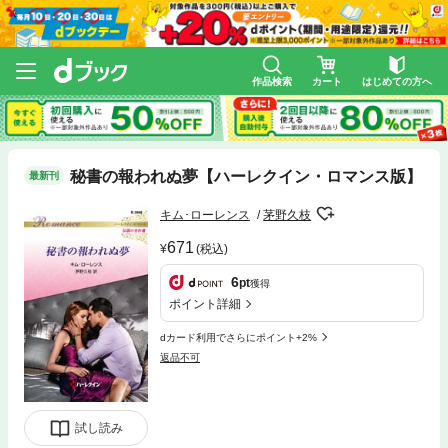
作品検索
カート
はじめての方へ
秘書の報われぬ夢【ハーレクイン・ロマンス版】
最新刊
キム･ローレンス
茅野久枝
671
(税込)
6
pt
獲得
ポイント詳細
dカード利用でさらにポイント+2%
返品不可
試し読み