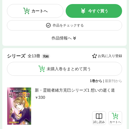
カートへ
今すぐ買う
作品をチェックする
作品情報へ
全13冊
シリーズ
お気に入り登録
完結
未購入巻をまとめて買う
1巻から
|
最新刊から
新・霊能者緒方克巳シリーズ1 想いの逝く道
330
試し読み
カートへ