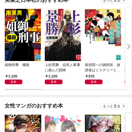
実業之日本社のおすすめ本
もっと見る
姐御刑事 爆殺
上杉景勝 信長と家康
探偵部への挑戦状 放
虎と
に挑んだ闘将
課後はミステリーとと
騒動
もに 新装版
1,100
1,100
935
1,
新着
新着
新着
女性マンガのおすすめ本
もっと見る