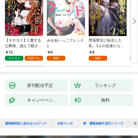
【タテヨミ】1.愛する
みせあいっこフレンド
堕落聖女に転生した
授か
公爵様、謹んで殺させ
1
私、3人の従者たちに
身籠
ていただきます！
抱かれて困ってます 第
して
71
0
0
2
1話
タテヨミ
試読フル
無料
無料
試
新刊配信予定
ランキング
キャンペーン
無料
漫画無料試し読みならdブック
女性マンガ
新・霊能者緒方克巳シリーズ
新