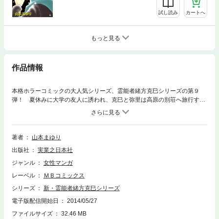
試し読み
カートへ
もっと見る
作品情報
本格ホラーコミックの大人気シリーズ、霊能者緒方克巳シリーズの第９
弾！ 夏休みに大学の友人に誘われ、克巳と弥里は高原の別荘へ旅行する
ことに。しかし、克巳は、ある心霊相談を抱えていたために、一足遅れて
現地へ向かうことになる。初めての旅行に心躍らせていた弥里だが、女心
にまったく無頓着な彼の態度には飽きれるばかりだ。そんな克巳に文句を
言いながらも到着を待ちわび、最寄りの駅まで迎えに出るため、バスに乗
著者
山本まゆり
り込んだ弥里だが…。彷徨える魂を乗せ、果てのない“地獄行き”となった
出版社
実業之日本社
呪われたバスの運命は!?
ジャンル
女性マンガ
レーベル
ＭＢコミックス
シリーズ
新・霊能者緒方克巳シリーズ
電子版配信開始日
2014/05/27
ファイルサイズ
32.46 MB