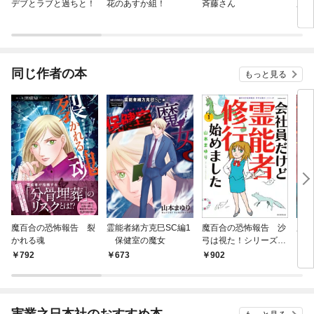
デブとラブと過ちと！
花のあすか組！
斉藤さん
魔百
弓は
けど
した
同じ作者の本
もっと見る
魔百合の恐怖報告 裂
霊能者緒方克巳SC編1
魔百合の恐怖報告 沙
魔百
かれる魂
保健室の魔女
弓は視た！シリーズ
を呼
会社員だけど霊能者修
792
673
902
7
行始めました（1）