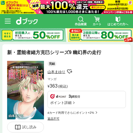
作品検索
カート
はじめての方へ
新・霊能者緒方克巳シリーズ9 幽幻界の走行
完結
山本まゆり
マンガ
363
(税込)
3
pt
獲得
ポイント詳細
dカード利用でさらにポイント+2%
返品不可
試し読み