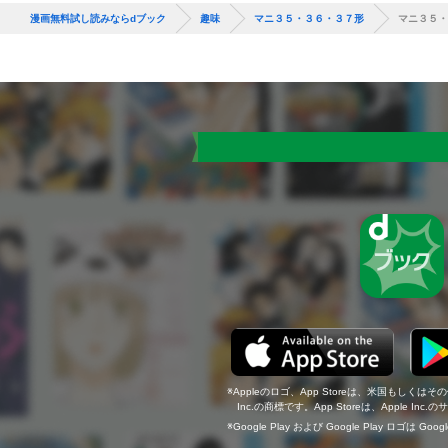
漫画無料試し読みならdブック
趣味
マニ３５・３６・３７形
マニ３５・
Appleのロゴ、App Storeは、米国もしくはそ
Inc.の商標です。App Storeは、Apple In
Google Play および Google Play ロゴは Go