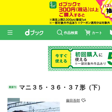
作品検索
カート
マニ３５・３６・３７形（下）
最新刊
藤田吾郎