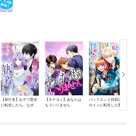
【単行本】おデブ悪女
【タテヨミ】あなたは
バッドエンド目前のヒ
に転生したら、なぜか
もういりません
ロインに転生した私、
ラスボス王子様に執着
今世では恋愛するつも
されています
りがチートな兄が離し
てくれません！？@C
OMIC