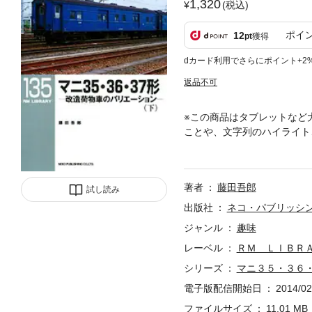
1,320
(税込)
ポイ
12
pt
獲得
dカード利用でさらにポイント+2
返品不可
※この商品はタブレットなど
ことや、文字列のハイライト
形態分類や番号変遷表などを
著者
藤田吾郎
試し読み
出版社
ネコ・パブリッシ
ジャンル
趣味
レーベル
ＲＭ ＬＩＢＲ
シリーズ
マニ３５・３６
電子版配信開始日
2014/02
ファイルサイズ
11.01 MB