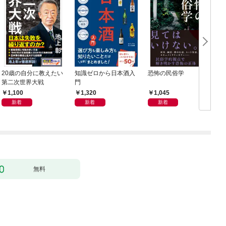
20歳の自分に教えたい
知識ゼロから日本酒入
恐怖の民俗学
週
第二次世界大戦
門
年
1,100
1,320
1,045
新着
新着
新着
無料