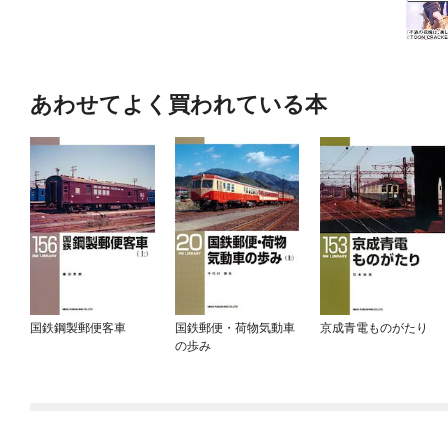
あわせてよく買われている本
国鉄鋼製郵便客車
国鉄郵便・荷物気動車
京成青電ものがたり
の歩み