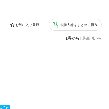
お気に入り登録
未購入巻をまとめて買う
1巻から
|
最新刊から