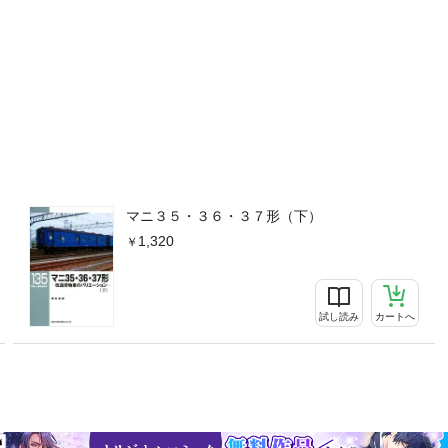
マニ３５・３６・３７形（下）
1,320
試し読み
カートへ