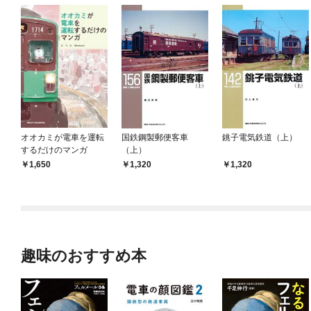
オオカミが電車を運転
国鉄鋼製郵便客車
銚子電気鉄道（上）
するだけのマンガ
（上）
1,650
1,320
1,320
趣味のおすすめ本