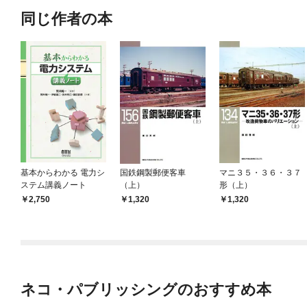
同じ作者の本
基本からわかる 電力シ
国鉄鋼製郵便客車
マニ３５・３６・３７
ステム講義ノート
（上）
形（上）
2,750
1,320
1,320
ネコ・パブリッシングのおすすめ本