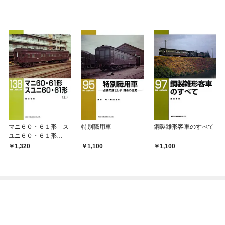
マニ６０・６１形 ス
特別職用車
鋼製雑形客車のすべて
ユニ６０・６１形
（上）
1,320
1,100
1,100