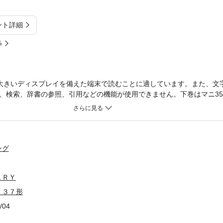
ント詳細
%
大きいディスプレイを備えた端末で読むことに適しています。また、文
、検索、辞書の参照、引用などの機能が使用できません。下巻はマニ35
収録。
ング
ＡＲＹ
・３７形
/04