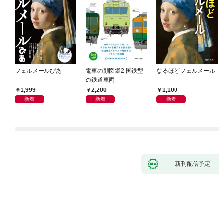
フェルメールぴあ
電車の顔図鑑2 国鉄型
なるほどフェルメール
の鉄道車両
1,999
2,200
1,100
新着
新着
新着
新刊配信予定