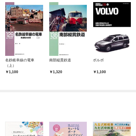
名鉄岐阜線の電車
南部縦貫鉄道
ボルボ
（上）
1,100
1,320
1,100