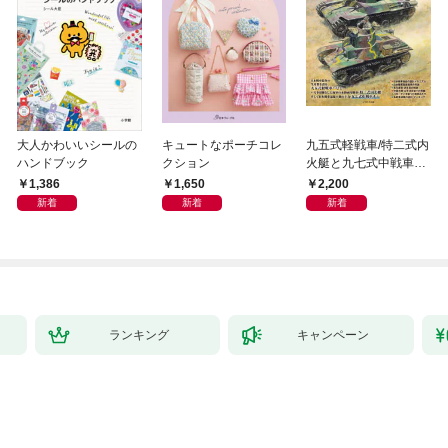
大人かわいいシールの
キュートなポーチコレ
九五式軽戦車/特二式内
ハンドブック
クション
火艇と九七式中戦車完
全ガイド
1,386
1,650
2,200
新着
新着
新着
ランキング
キャンペーン