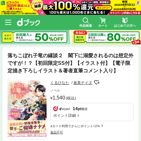
作品検索
カート
はじめての方へ
落ちこぼれ子竜の縁談２ 閣下に溺愛されるのは想定外
ですが！？【初回限定SS付】【イラスト付】【電子限
定描き下ろしイラスト＆著者直筆コメント入り】
くるひなた
泉美テイヌ
ノベル
1,540
(税込)
14
pt
獲得
ポイント詳細
dカード利用でさらにポイント+2%
返品不可