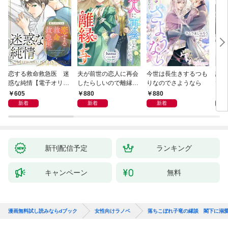
恋する救命救急医 迷
夫が前世の恋人に再会
今世は長生きするつも
話し
惑な純情【電子オリジ
したらしいので離縁し
りなのでさようなら
でし
ナル】
ます
605
880
880
1,
新着
新着
新着
新刊配信予定
ランキング
キャンペーン
無料
漫画無料試し読みならdブック
女性向けラノベ
落ちこぼれ子竜の縁談 閣下に溺