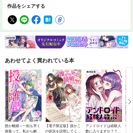
作品をシェアする
あわせてよく買われている本
授か離婚～一刻も早く
【電子限定版】誰かこ
アンドロイドは経験人
転生
身籠って、私から解放
の状況を説明してくだ
数に入りますか？？
から