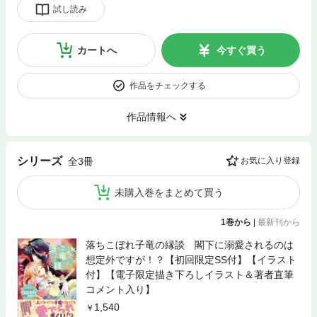
試し読み
カートへ
今すぐ買う
作品をチェックする
作品情報へ
シリーズ
全3冊
お気に入り登録
未購入巻をまとめて買う
1巻から
|
最新刊から
落ちこぼれ子竜の縁談 閣下に溺愛されるのは
想定外ですが！？【初回限定SS付】【イラスト
付】【電子限定描き下ろしイラスト＆著者直筆
コメント入り】
1,540