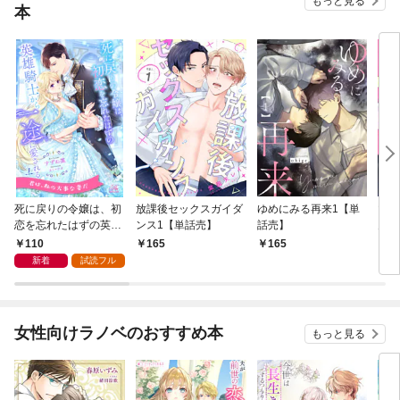
もっと見る
本
死に戻りの令嬢は、初
放課後セックスガイダ
ゆめにみる再来1【単
マジ
恋を忘れたはずの英雄
ンス1【単話売】
話売】
ん・
騎士から一途に愛され
話売
110
165
165
2
る【１】
新着
試読フル
女性向けラノベのおすすめ本
もっと見る