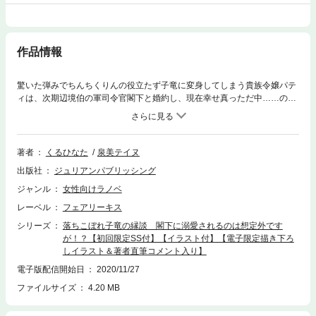
作品情報
驚いた弾みでちんちくりんの役立たず子竜に変身してしまう貴族令嬢パテ
ィは、次期辺境伯の軍司令官閣下と婚約し、現在幸せ真っただ中……のは
ずが、突然閣下の三つ子の姉が辺境伯領に来襲!? パティを歓迎してはい
るものの、テンション高めのトラブルメーカーぶりに閣下もパティもてん
やわんや。閣下の甥っ子・エドとも同じ竜の先祖返り＆ちびっこ同士で仲
良くなるけれど、彼が密かに隠し持つ“宝”が大きな事件を引き起こしかけ
著者
くるひなた
泉美テイヌ
ていて――？※通常版との重複購入にご注意ください。
出版社
ジュリアンパブリッシング
ジャンル
女性向けラノベ
レーベル
フェアリーキス
シリーズ
落ちこぼれ子竜の縁談 閣下に溺愛されるのは想定外です
が！？【初回限定SS付】【イラスト付】【電子限定描き下ろ
しイラスト＆著者直筆コメント入り】
電子版配信開始日
2020/11/27
ファイルサイズ
4.20 MB