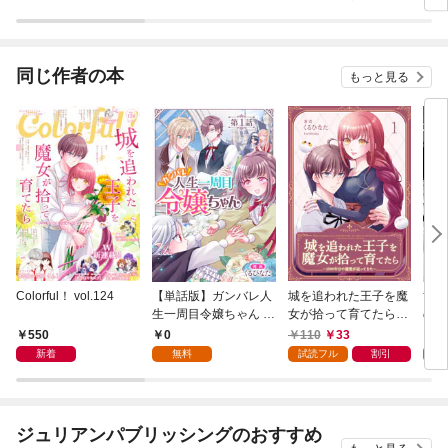
してさしあげます！
さい！ ～契約から始
連載版
話売
まるウェディング～
同じ作者の本
もっと見る
Colorful！ vol.124
【単話版】ガンバレ人
城を追われた王子を魔
黄泉
生一周目令嬢ちゃん 第
女が拾って育てたら～
の王
1話
1000年分の寵愛が返
550
0
110
33
0
ってきた～ 1
新着
無料
試読フル
割引
試
ジュリアンパブリッシングのおすすめ