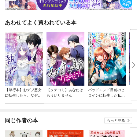
あわせてよく買われている本
【単行本】おデブ悪女
【タテヨミ】あなたは
バッドエンド目前のヒ
【タ
に転生したら、なぜか
もういりません
ロインに転生した私、
リ〜
ラスボス王子様に執着
今世では恋愛するつも
されています
りがチートな兄が離し
てくれません！？@C
OMIC
同じ作者の本
もっと見る