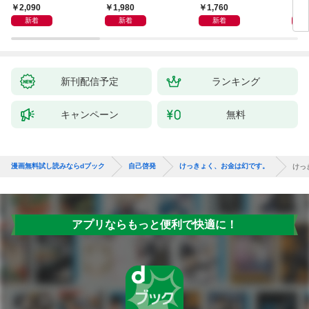
獅子座、Ａ型、丙午は
室 Ｏｒａｃｙ（オラ
2,090
1,980
1,760
2,
めぐる
シー）
新着
新着
新着
新刊配信予定
ランキング
キャンペーン
無料
漫画無料試し読みならdブック
自己啓発
けっきょく、お金は幻です。
けっ
アプリならもっと便利で快適に！