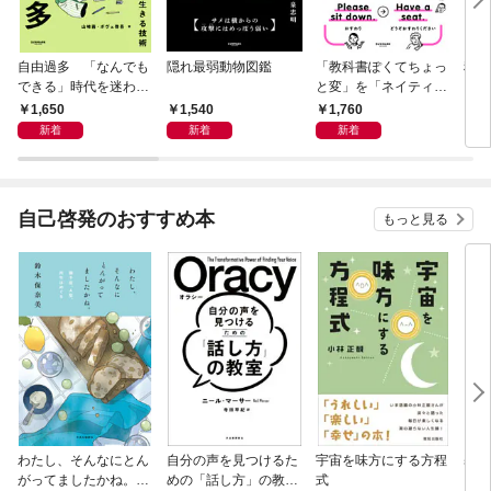
自由過多 「なんでも
隠れ最弱動物図鑑
「教科書ぽくてちょっ
科学
できる」時代を迷わず
と変」を「ネイティヴ
もし
生きる技術
みたいでなんかいい」
スト
1,650
1,540
1,760
1,
に変える教科書英語ア
新着
新着
新着
ップデートBOOK
自己啓発のおすすめ本
もっと見る
わたし、そんなにとん
自分の声を見つけるた
宇宙を味方にする方程
基地
がってましたかね。
めの「話し方」の教
式
るた