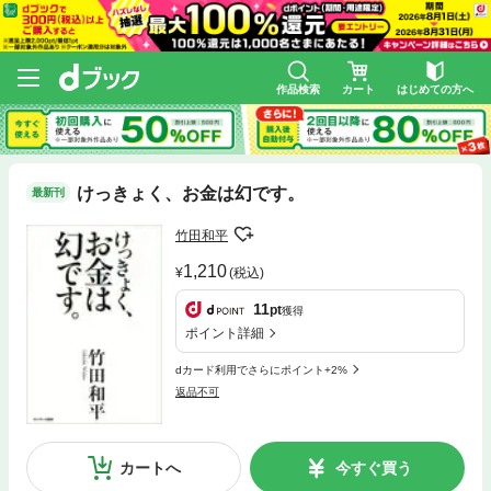
作品検索
カート
はじめての方へ
けっきょく、お金は幻です。
最新刊
竹田和平
1,210
(税込)
11
pt
獲得
ポイント詳細
dカード利用でさらにポイント+2%
返品不可
カートへ
今すぐ買う