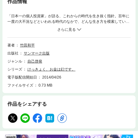
作品情報
「日本一の個人投資家」が語る、これからの時代を生き抜く指針。百年に
一度の大不況などといわれる時代のなかで、どんな生き方を模索していけ
ばよいのか。本質を知らなければ、豊かさも幸せもつかめない。「日本一
の個人投資家」としてお金を知りつくした著者がお金について、人生につ
いてとことん語った、ほんとうに大切なこととは何かに気がつかせてくれ
る一冊。＊目次より●うまくいかないときこそ、あたりまえに徹する●身の
著者
竹田和平
丈を越えず、夢を見ないのが成功のカギ●まず「人のため」、次にゆっく
出版社
サンマーク出版
り「自分のため」●引っ張るだけでは人生の綱引きに勝てない●明るい心
が、明るい結果を引き寄せる●重い荷物ほど下ろしたときの喜びは大きい●
ジャンル
自己啓発
磨いた心に利息がつく「貯徳」の時代●私たちは永遠の生命の中で生かさ
シリーズ
けっきょく、お金は幻です。
れている
電子版配信開始日
2014/04/26
ファイルサイズ
0.73 MB
作品をシェアする