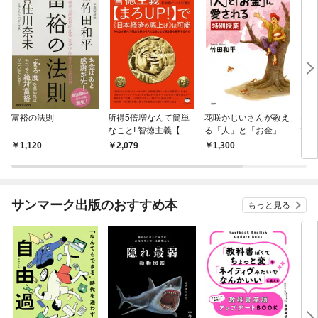
富裕の法則
所得5倍増なんて簡単
花咲かじいさんが教え
けっ
なこと! 智徳主義【ま
る「人」と「お金」に
です
ろUP! 】で《日本経済
愛される特別授業
1,120
2,079
1,300
1,
の底上げ》は可能 みん
なが喜んで税金を納め
る人になるとなぜ民も
国も繁栄するのか
サンマーク出版のおすすめ本
もっと見る