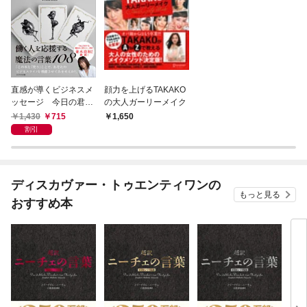
直感が導くビジネスメ
顔力を上げるTAKAKO
ッセージ 今日の君へ
の大人ガーリーメイク
の言葉
1,430
715
1,650
割引
ディスカヴァー・トゥエンティワンの
もっと見る
おすすめ本