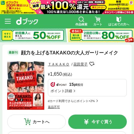
作品検索
カート
はじめての方へ
顔力を上げるTAKAKOの大人ガーリーメイク
最新刊
ＴＡＫＡＫＯ
花田景子
1,650
(税込)
15
pt
獲得
ポイント詳細
dカード利用でさらにポイント+2%
返品不可
カートへ
今すぐ買う