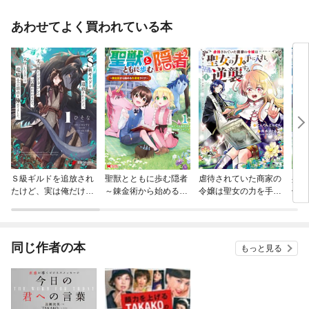
あわせてよく買われている本
Ｓ級ギルドを追放され
聖獣とともに歩む隠者
虐待されていた商家の
共感
たけど、実は俺だけド
～錬金術から始める生
令嬢は聖女の力を手に
俺と
ラゴンの言葉がわかる
産者ライフ～（コミッ
入れ、無自覚に容赦な
ので、気付いたときに
ク）
く逆襲する【電子単行
は竜騎士の頂点を極め
本】
てました。
同じ作者の本
もっと見る