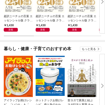
超訳ニーチェの言葉 エ
超訳ニーチェの言葉 エ
超訳ニーチェの言葉 エ
令和
ッセンシャル版 クラシ
ッセンシャル版 クラシ
ッセンシャル版 クラシ
ックカバー赤箔
ックカバー金箔
ックカバー銀箔
1,430
1,430
1,430
1,
新着
新着
新着
暮らし・健康・子育てのおすすめ本
もっと見る
アイラップお助けレシ
ホットクックお助けレ
首ヨガで真我と結ぶ
すご
ピ 「いつも」も「も
シピ 肉と魚のおか
ヨガ行法と真我 チャク
クニ