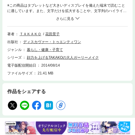
※この商品はタブレットなど大きいディスプレイを備えた端末で読むこと
に適しています。また、文字だけを拡大することや、文字列のハイライ
ト、検索、辞書の参照、引用などの機能が使用できません。大人の女性に
とって何よりも大切なのが「顔力」です。年齢を重ねるにつれて、ついネ
ガティブになりがちな心と身体。そんな心と身体に引きずられて、不幸
顔、ぼやけ顔、不満顔などのおばさん顔になってしまいがちです。つま
著者
ＴＡＫＡＫＯ
花田景子
り、気力、体力が下がるにつれて、顔力まで下がってしまっているので
出版社
ディスカヴァー・トゥエンティワン
す。でも、逆にいえば、顔力を上げれば、気力も体力も上がるというこ
と。大人の顔力を上げれば自然とポジティブになり、気がつけば驚くほど
ジャンル
暮らし・健康・子育て
生き生きと輝いている自分がいるはずです。とはいえ、顔力を上げるに
シリーズ
顔力を上げるTAKAKOの大人ガーリーメイク
は、かわいいだけ、若返りだけのメイクでは×！大人で、ガーリーを目指
すこと。それがTAKAKO流大人ガーリーメイクの基本です。TAKAKO流大
電子版配信開始日
2014/08/14
人ガーリーメイクに欠かせないのは次の４つ。１ colorful 色の組み合わ
ファイルサイズ
21.41 MB
せの妙、黒を使わない２ ケア 毎日のケア&スペシャルケアの両刀使い３
光 光を意識し、光を感じるメイクに見せる、撮られる顔に。４ ガーリー
の心意気この４つを主軸に、大人ガーリーメイクでおさえておきたいポイ
作品をシェアする
ントをAtoZで紹介していきます。最初から読んでも、好きなところから読
んでいただいてもOKです。また、モデルには花田景子さんを起用！時に
初々しく、時にエレガントに、あるいはセクシーに、さまざまなメイクで
大変身していきます。