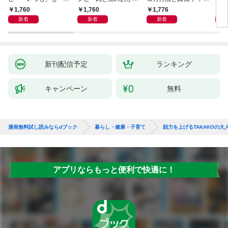
しも」もおいしい！
ず 少ない材料＆調味
ラと真我の関係 クンダ
した
1,760
1,760
1,776
1,
料で、あとはスイッチ
リーニ上昇体験 次元上
新着
新着
新着
ポン！
昇と真我の関係
新刊配信予定
ランキング
キャンペーン
無料
漫画無料試し読みならdブック
暮らし・健康・子育て
顔力を上げるTAKAKOの大
アプリならもっと便利で快適に！