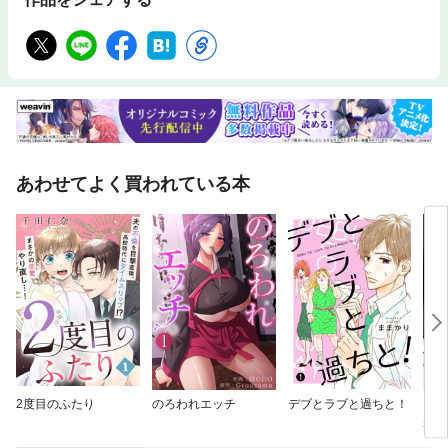
あわせてよく買われている本
2度目のふたり
のろわれエッチ
デブとラブと過ちと！
ブス
があ