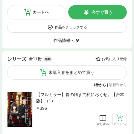
カートへ
今すぐ買う
作品をチェックする
作品情報へ
全17冊
シリーズ
お気に入り登録
完結
未購入巻をまとめて買う
1巻から
|
最新刊から
【フルカラー】骨の髄まで私に尽くせ。【合本
版】（1）
396
試し読み
カートへ