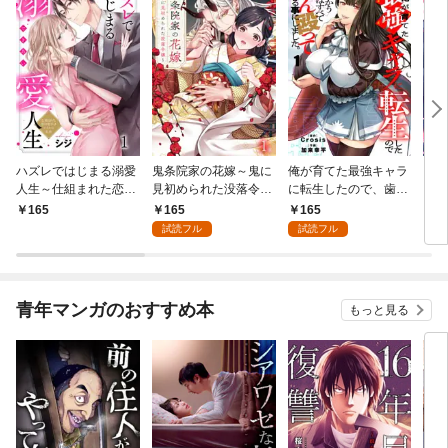
ハズレではじまる溺愛
鬼条院家の花嫁～鬼に
俺が育てた最強キャラ
じゃ
人生～仕組まれた恋の
見初められた没落令嬢
に転生したので、歯向
され
相手はハイスぺ社長１
～１
かうヤツはすべてぶん
は一
165
165
165
1
殴って生きる事にしま
試読フル
試読フル
した。１
青年マンガのおすすめ本
もっと見る