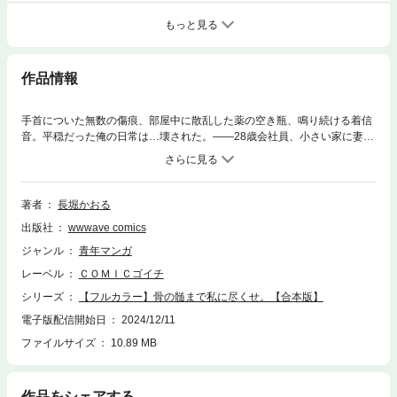
もっと見る
作品情報
手首についた無数の傷痕、部屋中に散乱した薬の空き瓶、鳴り続ける着信
音。平穏だった俺の日常は…壊された。――28歳会社員、小さい家に妻と
子供の3人暮らし、平凡だけど平穏だった俺の人生…あの日、「さやか」
と再会するまでは。彼女は俺の中学時代の初恋相手で…いじめにより処女
を奪ってしまった相手。罪悪感で土下座する俺に、彼女は「私も、あの頃
本当は…」と恥ずかしそうに本音を伝えてくれた。可愛いさやか。ダメな
著者
長堀かおる
俺を求めてくれるさやか。甘い声で乱れるさやか。……でも、さやかは狂
出版社
wwwave comics
ってた。
ジャンル
青年マンガ
レーベル
ＣＯＭＩＣゴイチ
シリーズ
【フルカラー】骨の髄まで私に尽くせ。【合本版】
電子版配信開始日
2024/12/11
ファイルサイズ
10.89 MB
作品をシェアする