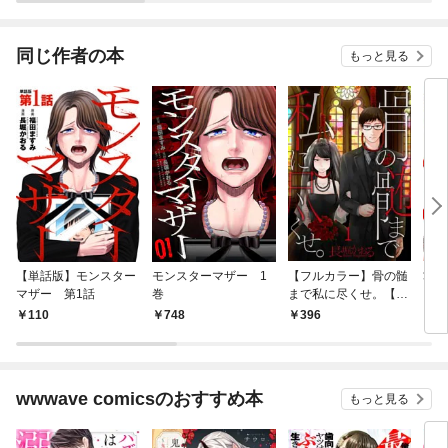
同じ作者の本
もっと見る
【単話版】モンスター
モンスターマザー 1
【フルカラー】骨の髄
掌中
マザー 第1話
巻
まで私に尽くせ。【合
本版】（1）
110
748
396
1
wwwave comicsのおすすめ本
もっと見る