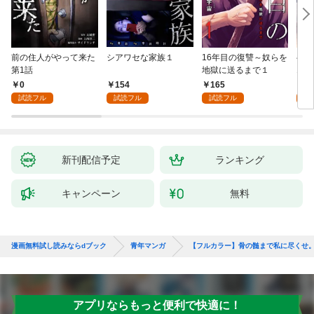
前の住人がやって来た
シアワセな家族１
16年目の復讐～奴らを
ベイ
第1話
地獄に送るまで１
エブ
版】
0
154
165
2
試読フル
試読フル
試読フル
試
新刊配信予定
ランキング
キャンペーン
無料
漫画無料試し読みならdブック
青年マンガ
【フルカラー】骨の髄まで私に尽くせ
アプリならもっと便利で快適に！