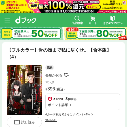
作品検索
カート
はじめての方へ
【フルカラー】骨の髄まで私に尽くせ。【合本版】
（4）
完結
長堀かおる
マンガ
396
(税込)
3
pt
獲得
ポイント詳細
dカード利用でさらにポイント+2%
返品不可
試し読み