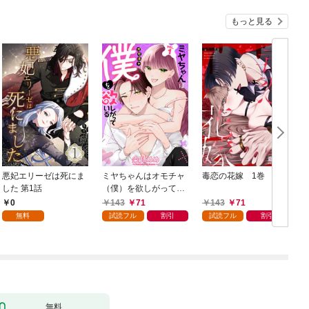
もっと見る
悪妃エリーゼは死にま
ミヤちゃんはオモチャ
毒恋の花嫁 1巻
した 第1話
（僕）を欲しがってい
る 1巻
0
143
71
143
71
無料
試読フル
割引
試読フル
割引
無料