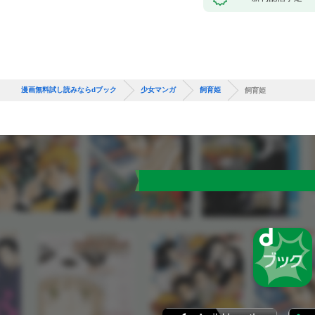
漫画無料試し読みならdブック
少女マンガ
飼育姫
飼育姫