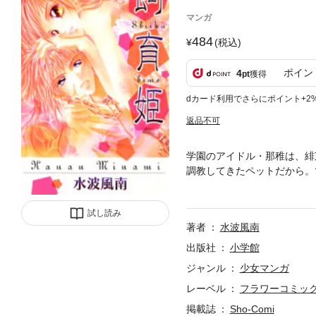
マンガ
484
(税込)
ポイン
4
pt
獲得
dカード利用でさらにポイント+2
返品不可
学園のアイドル・那稚は、緋
調教してきたペットだから。
ができなくて…！？
試し読み
著者
水波風南
出版社
小学館
ジャンル
少女マンガ
レーベル
フラワーコミッ
掲載誌
Sho-Comi