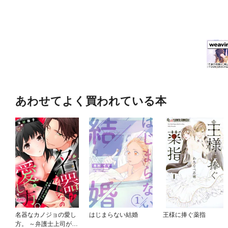
あわせてよく買われている本
名器なカノジョの愛し
はじまらない結婚
王様に捧ぐ薬指
方。 ～弁護士上司が私