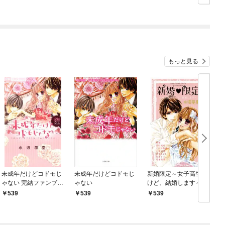
もっと見る
未成年だけどコドモじ
未成年だけどコドモじ
新婚限定～女子高生だ
ゃない 完結ファンブッ
ゃない
けど、結婚します～
ク
539
539
539