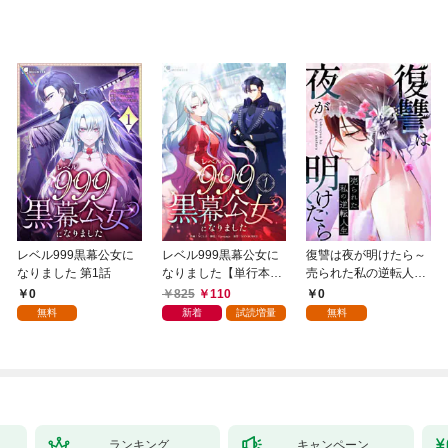
レベル999黒幕公女に
レベル999黒幕公女に
復讐は夜が明けたら～
なりました 第1話
なりました【単行本
売られた私の逆転人生
版】 1巻
(1)
0
825
110
0
無料
新着
試読増量
無料
ランキング
キャンペーン