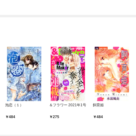
泡恋（１）
＆フラワー 2021年1号
飼育姫
484
275
484