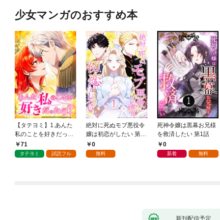
少女マンガのおすすめ本
【タテヨミ】1.あんた
絶対に死ぬモブ悪役令
死神令嬢は黒幕お兄様
私のことを好きだった
嬢は初恋がしたい 第1
を救済したい 第1話
の？
話
71
0
0
タテヨミ
試読フル
無料
新着
無料
新刊配信予定