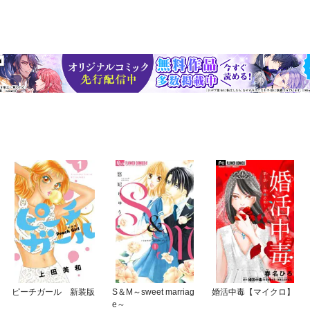
ピーチガール 新装版
S＆M～sweet marriag
婚活中毒【マイクロ】
e～