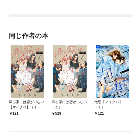
に本気になるそうです
～
同じ作者の本
帰る家には恋がいない
帰る家には恋がいない
泡恋【マイクロ】
【マイクロ】（１）
（１）
（１）
121
528
121