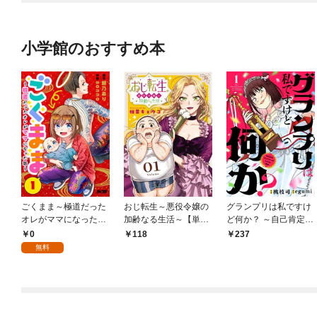
小学館のおすすめ本
ごくまま～極道だった
おじ転生～悪役令嬢の
グランプリは私ですけ
オレがママになった話
加齢なる生活～【単
ど何か？ ～自己肯定モ
～【単話】（１）
話】（１）
ンスターのミスコン無
0
118
237
双～【単話】（１）
無料