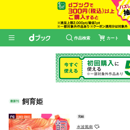
作品検索
カート
飼育姫
最新刊
完結
水波風南