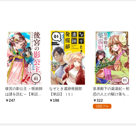
後宮の影公主 ～呪術師
なぞとき遺跡発掘部
皇弟殿下の薬湯妃～初
は謎を読む～【単話】
【単話】（１）
恋の人との駆け落ち先
（１）
は後宮でした～【単
322
247
198
話】（１）
試読フル