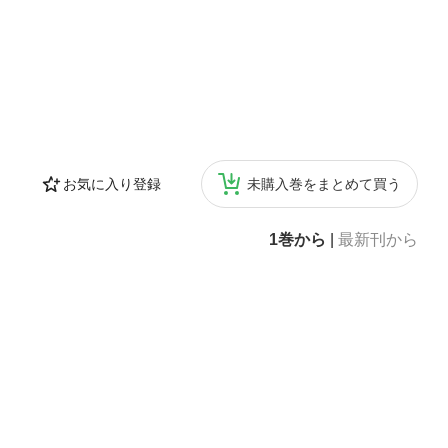
お気に入り登録
未購入巻をまとめて買う
1巻から
|
最新刊から