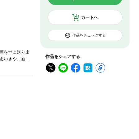
カートへ
作品をチェックする
画を世に送り出
作品をシェアする
思いきや、新婚
おまえのことは
った尚と、本当
れるのか？出
。映画脚本をも