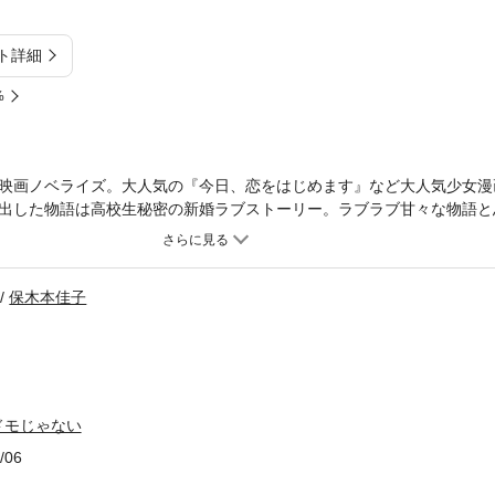
ト詳細
%
映画ノベライズ。大人気の『今日、恋をはじめます』など大人気少女漫
出した物語は高校生秘密の新婚ラブストーリー。ラブラブ甘々な物語と
、夫の尚に片思い。結婚式を終えて一緒に暮らし始めたとたん、尚に「
家庭内別居を余儀なくされたのだ。ただただ親元から離れて暮らしたか
んな二人の同居生活、香琳の思いは尚に届いてラブラブになれる日は訪
保木本佳子
侑希による、この冬一番のラブストーリーが東宝系で全国ロードショー
7年12月発表作品）
ドモじゃない
/06