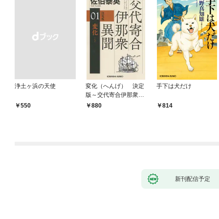
浄土ヶ浜の天使
変化（へんげ） 決定
手下は犬だけ
版～交代寄合伊那衆異
聞（1）～
￥550
880
814
新刊配信予定