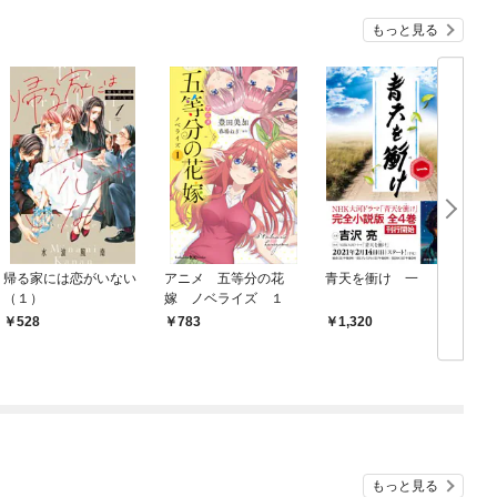
もっと見る
帰る家には恋がいない
アニメ 五等分の花
青天を衝け 一
小
（１）
嫁 ノベライズ １
L
528
783
1,320
もっと見る