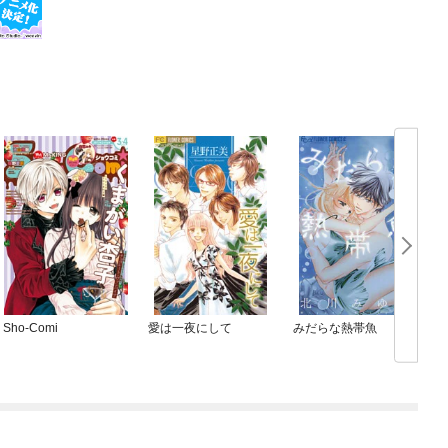
Sho-Comi
愛は一夜にして
みだらな熱帯魚