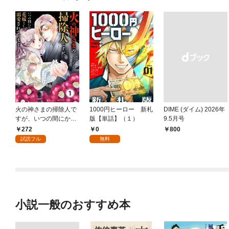
火の神さまの掃除人で
1000円ヒーロー 新札
DIME (ダイム) 2026年
すが、いつの間にか花
版【単話】（１）
9.5月号
嫁として溺愛されてい
272
0
￥800
ます【単話】（１）
試読フル
無料
小説一般のおすすめ本