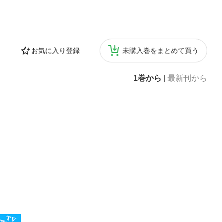
お気に入り登録
未購入巻をまとめて買う
1巻から
|
最新刊から