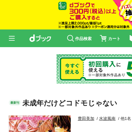
作品検索
カート
未成年だけどコドモじゃない
最新刊
豊田美加
水波風南
他1名