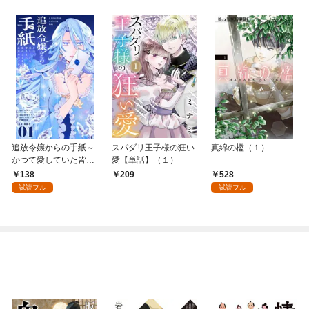
追放令嬢からの手紙～
スパダリ王子様の狂い
真綿の檻（１）
かつて愛していた皆さ
愛【単話】（１）
まへ 私のことなどお忘
138
528
209
れですか？～【単話】
試読フル
試読フル
（１）