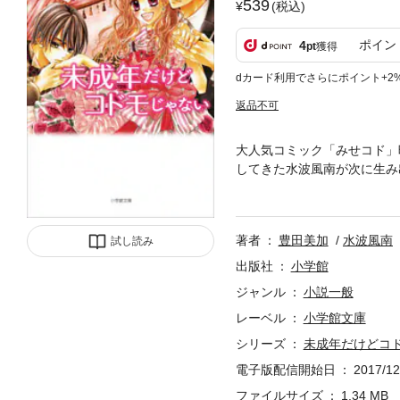
539
(税込)
ポイン
4
pt
獲得
dカード利用でさらにポイント+2
返品不可
大人気コミック「みせコド」
してきた水波風南が次に生み
だというのにヒロイン香琳は
大嫌い」と言われ、いきなり
に尚のことが好きな香琳。そ
著者
豊田美加
水波風南
試し読み
演・中島健人、平祐奈、知念
とにしたノベライズ。（201
出版社
小学館
ジャンル
小説一般
レーベル
小学館文庫
シリーズ
未成年だけどコ
電子版配信開始日
2017/12
ファイルサイズ
1.34 MB