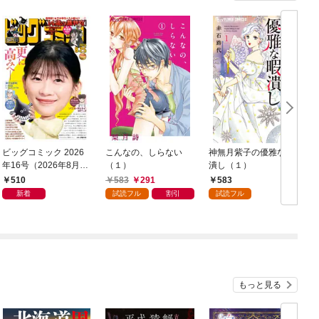
ビッグコミック 2026
こんなの、しらない
神無月紫子の優雅な暇
年16号（2026年8月7
（１）
潰し（１）
日発売）
読
510
583
291
583
年
新着
試読フル
割引
試読フル
もっと見る