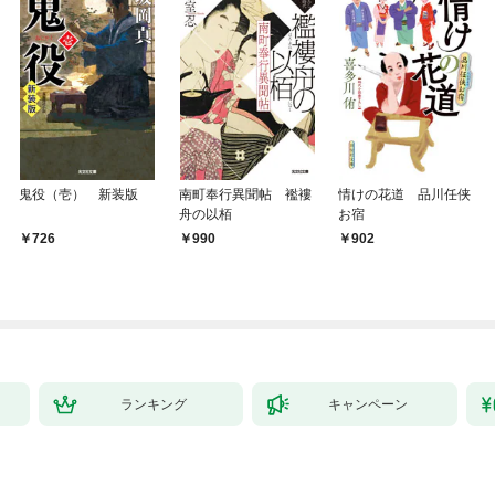
鬼役（壱） 新装版
南町奉行異聞帖 襤褸
情けの花道 品川任侠
舟の以栢
お宿
726
990
902
ランキング
キャンペーン