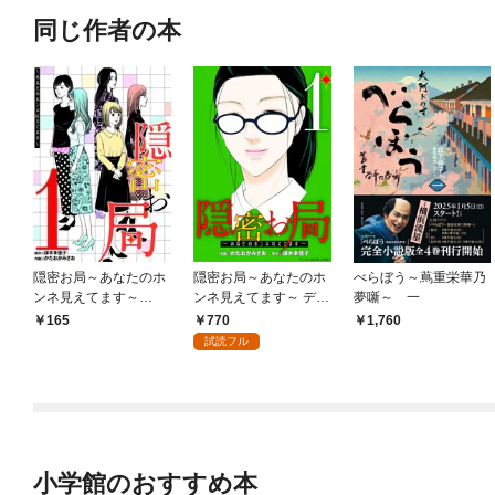
同じ作者の本
隠密お局～あなたのホ
隠密お局～あなたのホ
べらぼう～蔦重栄華乃
ンネ見えてます～
ンネ見えてます～ デジ
夢噺～ 一
（１）
コレ DIGITAL COMICS
770
165
1,760
（１）
試読フル
小学館のおすすめ本