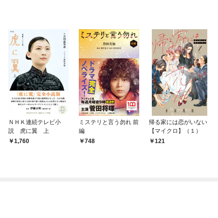
ＮＨＫ連続テレビ小
ミステリと言う勿れ 前
帰る家には恋がいない
説 虎に翼 上
編
【マイクロ】（１）
1,760
748
121