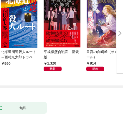
北海道周遊殺人ルート
平成猿蟹合戦図 新装
皇宮の自鳴琴（オルゴ
～西村京太郎トラベル
版
ール）
ミステリー・セレクシ
1,320
814
990
ョン（1）～
新着
新着
無料