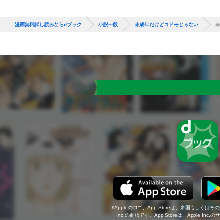
漫画無料試し読みならdブック
小説一般
未成年だけどコドモじゃない
未
Appleのロゴ、App Storeは、米国もしくはそ
Inc.の商標です。App Storeは、Apple In