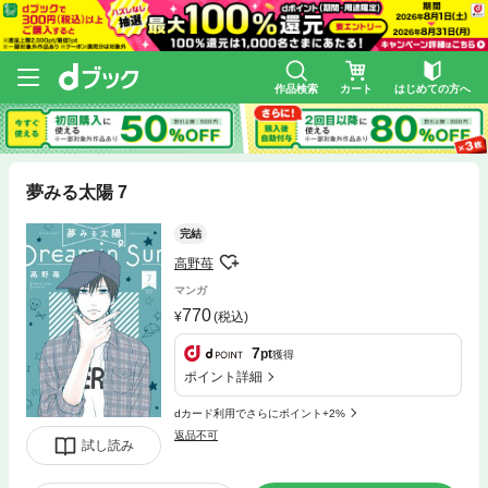
作品検索
カート
はじめての方へ
夢みる太陽 7
完結
高野苺
マンガ
770
(税込)
7
pt
獲得
ポイント詳細
dカード利用でさらにポイント+2%
返品不可
試し読み