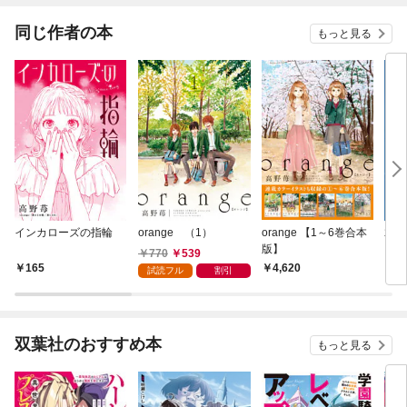
同じ作者の本
もっと見る
インカローズの指輪
orange （1）
orange 【1～6巻合本
君に
版】
770
539
165
4,620
5
試読フル
割引
双葉社のおすすめ本
もっと見る