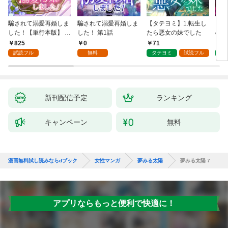
騙されて溺愛再婚しま
騙されて溺愛再婚しま
【タテヨミ】1.転生し
【タ
した！【単行本版】 1
した！ 第1話
たら悪女の妹でした
の私
巻
825
0
71
7
試読フル
無料
タテヨミ
試読フル
タ
新刊配信予定
ランキング
キャンペーン
無料
漫画無料試し読みならdブック
女性マンガ
夢みる太陽
夢みる太陽 7
アプリならもっと便利で快適に！