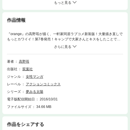
もっと見る
作品情報
『orange』の高野苺が描く、一軒家同居ラブコメ新装版！大量描き直しで
もっとカワイイ！第7巻発売！キャンプで大家さんとキスをしたことで好
きな気持ちが大きくなったしま奈は再び一軒家に戻って暮らすことにす
る。誕生日を祝ってくれるという善と、自分も同伴してくれるという大家
さん。楽しい気持ちが膨らむしま奈だったが、不穏な動きをする警官の三
浦が連れて来たある人物から告げられた言葉のせいで、また不安な感情が
著者
高野苺
生まれてしまい…。収録話：『夢みる太陽』第29話～第32話、番外編『夢
出版社
双葉社
みる太陽～monologue～』、おまけ
ジャンル
女性マンガ
レーベル
アクションコミックス
シリーズ
夢みる太陽
電子版配信開始日
2016/10/31
ファイルサイズ
34.66 MB
作品をシェアする