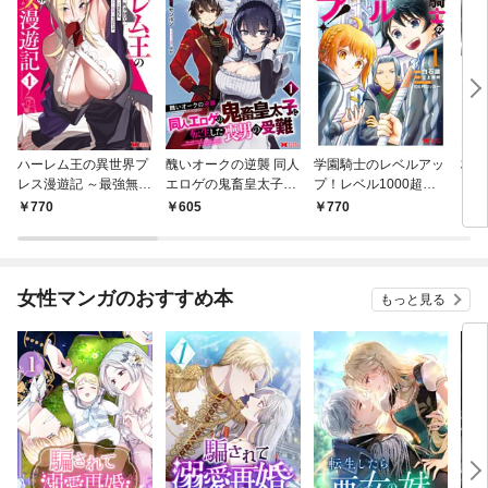
ハーレム王の異世界プ
醜いオークの逆襲 同人
学園騎士のレベルアッ
村人
レス漫遊記 ～最強無双
エロゲの鬼畜皇太子に
プ！レベル1000超え
ライ
のおじさんはあらゆる
転生した喪男の受難
の転生者、落ちこぼれ
770
605
770
7
種族を嫁にする～（コ
（コミック） 1
クラスに入学。そし
ミック） 1
て、（コミック） 1
女性マンガのおすすめ本
もっと見る