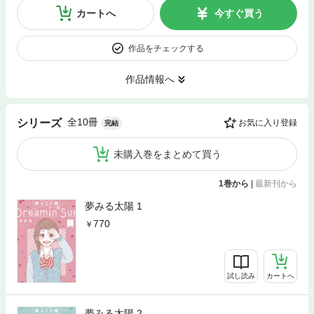
カートへ
今すぐ買う
作品をチェックする
作品情報へ
全10冊
シリーズ
お気に入り登録
完結
未購入巻をまとめて買う
1巻から
|
最新刊から
夢みる太陽 1
770
試し読み
カートへ
夢みる太陽 2