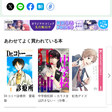
あわせてよく買われている本
Dr.コトー診療所 愛蔵
中学校狂師 ～カラス女
虹色デイズ
ヒミ
版
は許さない～（分冊
版）