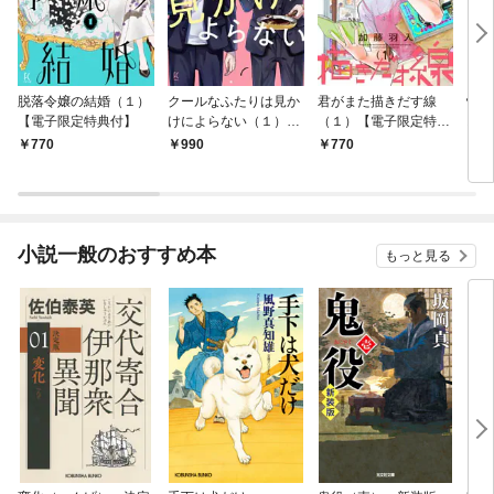
脱落令嬢の結婚（１）
クールなふたりは見か
君がまた描きだす線
情け
【電子限定特典付】
けによらない（１）
（１）【電子限定特典
お宿
【電子限定特典付】
付】
770
990
770
9
小説一般のおすすめ本
もっと見る