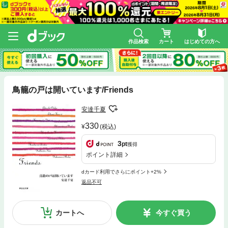
作品検索
カート
はじめての方へ
鳥籠の戸は開いています/Friends
安達千夏
330
(税込)
3
pt
獲得
ポイント詳細
dカード利用でさらにポイント+2%
返品不可
カートへ
今すぐ買う