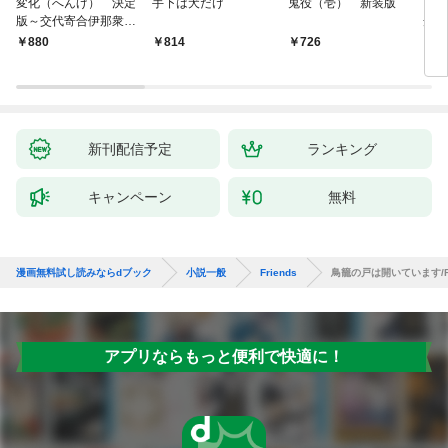
変化（へんげ） 決定
手下は犬だけ
鬼役（壱） 新装版
南町
版～交代寄合伊那衆異
舟の
聞（1）～
880
814
726
9
新刊配信予定
ランキング
キャンペーン
無料
漫画無料試し読みならdブック
小説一般
Friends
鳥籠の戸は開いています/Fr
アプリならもっと便利で快適に！