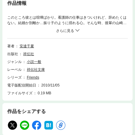
作品情報
このところ彼とは喧嘩ばかり。看護師の仕事はきついけれど、辞めたくは
ない。結婚か別離か…振り子のように揺れる心。そんな時、後輩の山崎く
んが鈍感なくらいの明るさで近づいてきて…。大ヒットの恋愛アンソロジ
ー『Friends』収録の珠玉短編、安達千夏が綴る大人の女の分岐点。
著者
安達千夏
出版社
祥伝社
ジャンル
小説一般
レーベル
祥伝社文庫
シリーズ
Friends
電子版配信開始日
2010/11/05
ファイルサイズ
0.19 MB
作品をシェアする