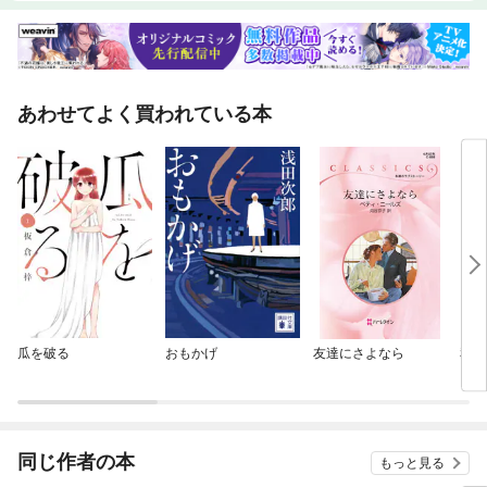
あわせてよく買われている本
瓜を破る
おもかげ
友達にさよなら
私は
同じ作者の本
もっと見る