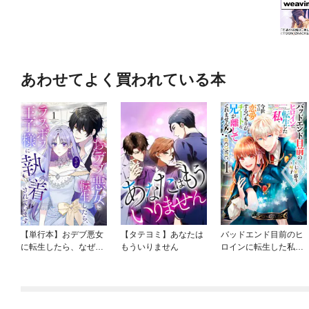
あわせてよく買われている本
【単行本】おデブ悪女
【タテヨミ】あなたは
バッドエンド目前のヒ
に転生したら、なぜか
もういりません
ロインに転生した私、
ラスボス王子様に執着
今世では恋愛するつも
されています
りがチートな兄が離し
てくれません！？@C
OMIC