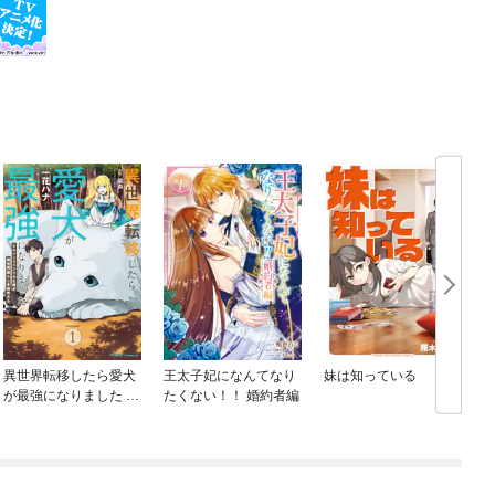
異世界転移したら愛犬
王太子妃になんてなり
妹は知っている
が最強になりました ～
たくない！！ 婚約者編
シルバーフェンリルと
俺が異世界暮らしを始
めたら～ THE COMIC