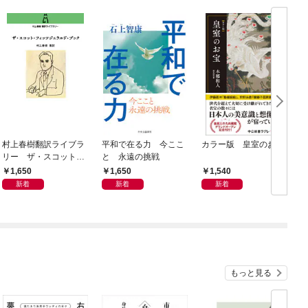
村上春樹翻訳ライブラ
平和で在る力 今ここ
カラー版 皇室のお宝
リー ザ・スコット・
と 永遠の挑戦
フィッツジェラルド・
1,650
1,650
1,540
ブック
新着
新着
新着
もっと見る