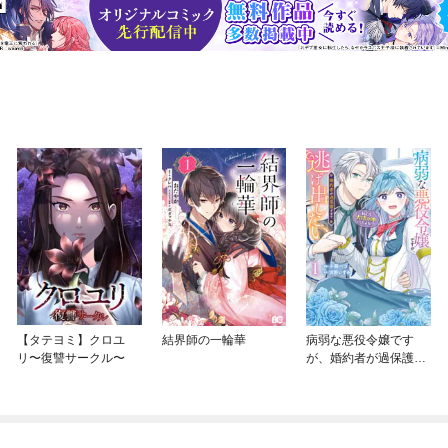
【タテヨミ】クロユ
結界師の一輪華
病弱な悪役令嬢です
リ〜復讐サークル〜
が、婚約者が過保護す
ぎて逃げ出したい(私た
ち犬猿の仲でしたよ
ね！？)