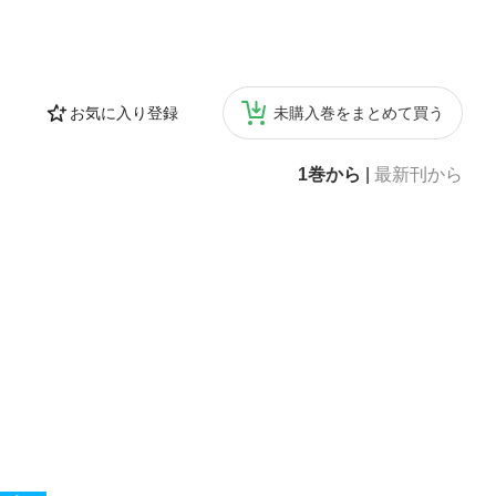
お気に入り登録
未購入巻をまとめて買う
1巻から
|
最新刊から