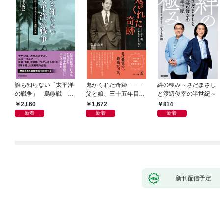
誰も知らない「太平洋
鬼がくれた奇跡 ──
絆の極み～さだまさし
の戦争」 島嶼戦――
父と娘、三十五年目の
と渡辺俊幸の半世紀～
マッカーサーとの激闘
赦し
2,860
1,672
814
の真実
新着
新着
新着
新刊配信予定