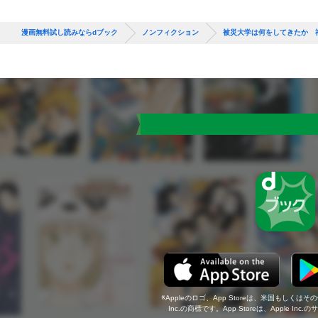
漫画無料試し読みならdブック
ノンフィクション
被災大学は何をしてきたか 
Appleのロゴ、App Storeは、米国もしくはそ
Inc.の商標です。App Storeは、Apple In