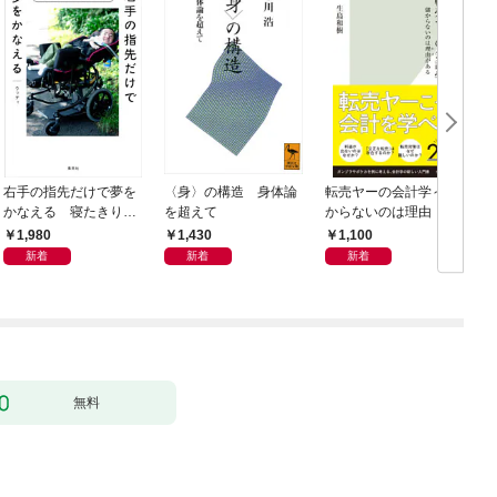
右手の指先だけで夢を
〈身〉の構造 身体論
転売ヤーの会計学～儲
かなえる 寝たきり系
を超えて
からないのは理由（わ
男子ウッディの日々
け）がある～
1,980
1,430
1,100
新着
新着
新着
無料