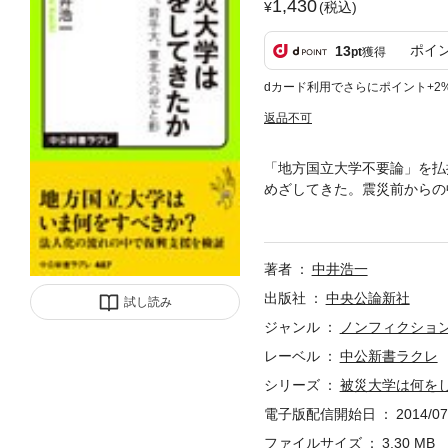
1,430
(税込)
ポイ
13
pt
獲得
dカード利用でさらにポイント+2
返品不可
「地方国立大学不要論」を払
めざしてきた。震災前からの
材。活躍した人・組織の成功
著者
中井浩一
出版社
中央公論新社
試し読み
ジャンル
ノンフィクショ
レーベル
中公新書ラクレ
シリーズ
被災大学は何を
電子版配信開始日
2014/07
ファイルサイズ
3.30 MB