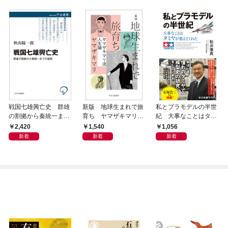
戦国七雄興亡史 群雄
新版 地球生まれで旅
私とプラモデルの半世
の割拠から秦統一まで
育ち ヤマザキマリ流
紀 大事なことはタミ
の道程
人生論
ヤが教えてくれた
2,420
1,540
1,056
新着
新着
新着