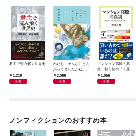
君主で読み解く世界史
わたし、そんなにとん
マンション高騰の真
がってましたかね。
実 都市部の「非居住
獅子座、Ａ型、丙午は
化」が街を壊す
1,210
2,090
1,056
めぐる
新着
新着
新着
ノンフィクションのおすすめ本