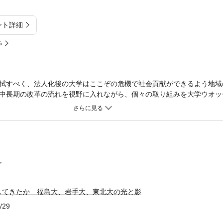
ント詳細
%
拭すべく、法人化後の大学はここぞの危機で社会貢献ができるよう地域
中長期の改革の流れを視野に入れながら、個々の取り組みを大学ウオッ
の理由は？ 巨額の復興予算に潜む問題とは？ 地方国立大学はいま何
ン
してきたか 福島大、岩手大、東北大の光と影
/29