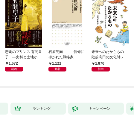
悲劇のプリンス 有間皇
石原莞爾 ――信仰に
未来へのたからもの
子 ―史料と土地から
導かれた戦略家
陸前高田の文化財レス
読み直す十九年の生涯
キュー物語
1,672
1,122
1,870
新着
新着
新着
ランキング
キャンペーン