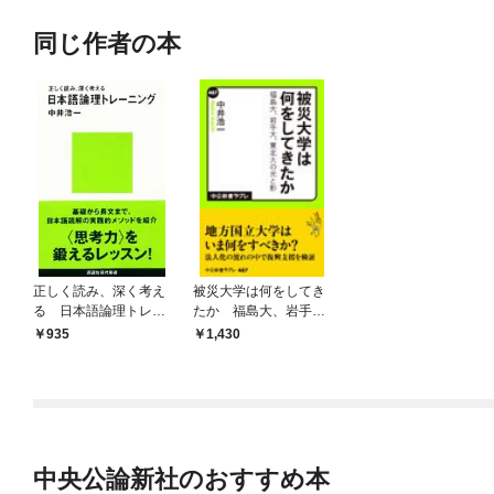
同じ作者の本
正しく読み、深く考え
被災大学は何をしてき
る 日本語論理トレー
たか 福島大、岩手
ニング
大、東北大の光と影
935
1,430
中央公論新社のおすすめ本