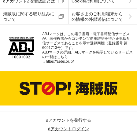
dアカウント2段階認証とは
Cookieの利用について
海賊版に関する取り組みに
お客さまのご利用端末から
ついて
の情報の外部送信について
ABJマークは、この電子書店・電子書籍配信サービス
が、著作権者からコンテンツ使用許諾を得た正規版配
信サービスであることを示す登録商標（登録番号 第
6091713号）です。
ABJマークの詳細、ABJマークを掲示しているサービス
の一覧はこちら
→
https://aebs.or.jp/
dアカウントを発行する
dアカウントログイン