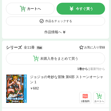
カートへ
今すぐ買う
作品をチェックする
作品情報へ
全11冊
シリーズ
お気に入り登録
完結
未購入巻をまとめて買う
1巻から
|
最新刊から
ジョジョの奇妙な冒険 第6部 ストーンオーシャ
ン 1
682
1冊無料
カートへ