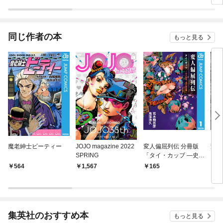
ール・ラン
同じ作者の本
もっと見る
魔老紳士ビーティー
JOJO magazine 2022
変人偏屈列伝 分冊版
変人
SPRING
「タイ・カッブ ―史上
最高！ 強打製造機―」
564
1,567
165
9
集英社のおすすめ本
もっと見る