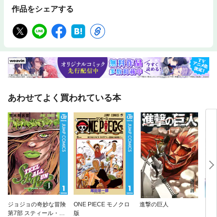
作品をシェアする
あわせてよく買われている本
ジョジョの奇妙な冒険
ONE PIECE モノクロ
進撃の巨人
ちる
第7部 スティール・ボ
版