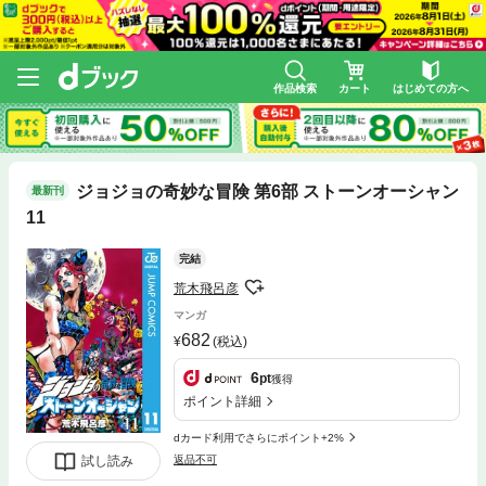
作品検索
カート
はじめての方へ
ジョジョの奇妙な冒険 第6部 ストーンオーシャン
最新刊
11
完結
荒木飛呂彦
マンガ
682
(税込)
6
pt
獲得
ポイント詳細
dカード利用でさらにポイント+2%
試し読み
返品不可