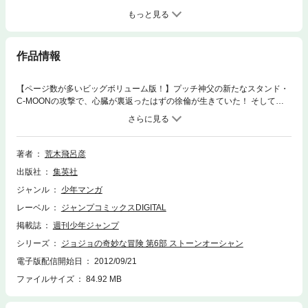
もっと見る
作品情報
【ページ数が多いビッグボリューム版！】プッチ神父の新たなスタンド・
C-MOONの攻撃で、心臓が裏返ったはずの徐倫が生きていた！ そしてエ
ルメェスと共に、ようやく承太郎が到着！ 反撃に出た徐倫達が、神父を追
いつめたかに見えたその時…ついに「天国の時」が訪れてしまう!! DIOが
求め続けた究極の能力とは!?
著者
荒木飛呂彦
出版社
集英社
ジャンル
少年マンガ
レーベル
ジャンプコミックスDIGITAL
掲載誌
週刊少年ジャンプ
シリーズ
ジョジョの奇妙な冒険 第6部 ストーンオーシャン
電子版配信開始日
2012/09/21
ファイルサイズ
84.92 MB