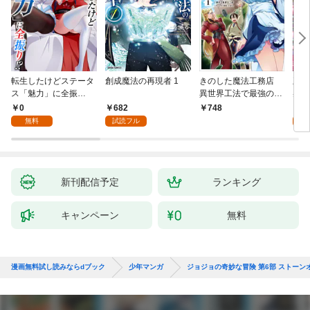
転生したけどステータ
創成魔法の再現者 1
きのした魔法工務店
王位
ス「魅力」に全振
異世界工法で最強の家
兆候
り！？(1)
づくりを（コミック）
入れ
0
682
0
748
１
る。
無料
試読フル
新刊配信予定
ランキング
キャンペーン
無料
漫画無料試し読みならdブック
少年マンガ
ジョジョの奇妙な冒険 第6部 ストーン