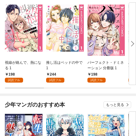
視線が絡んで、熱にな
推し活はベッドの中で
パーフェクト・ドミネ
ふし
る 1
1
ーション 分冊版 1
言っ
198
244
198
2
試読フル
試読フル
試読フル
試
少年マンガのおすすめ本
もっと見る