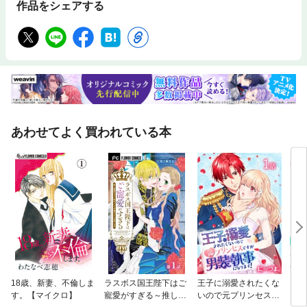
作品をシェアする
あわせてよく買われている本
18歳、新妻、不倫しま
ラスボス国王陛下はご
王子に溺愛されたくな
お前
す。【マイクロ】
寵愛がすぎる～推し悲
いので元プリンセスで
～