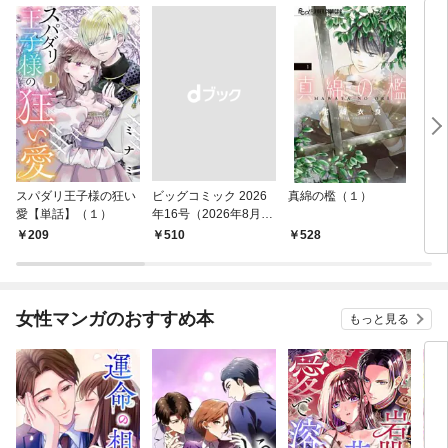
スパダリ王子様の狂い
ビッグコミック 2026
真綿の檻（１）
こん
愛【単話】（１）
年16号（2026年8月7
（１
日発売）
209
￥510
528
5
女性マンガのおすすめ本
もっと見る