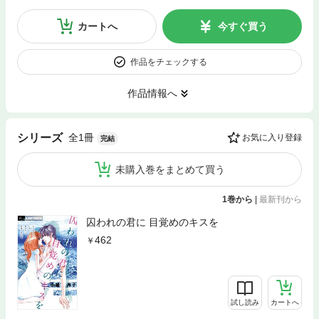
カートへ
今すぐ買う
作品をチェックする
作品情報へ
全1冊
シリーズ
お気に入り登録
完結
未購入巻をまとめて買う
1巻から
|
最新刊から
囚われの君に 目覚めのキスを
462
試し読み
カートへ