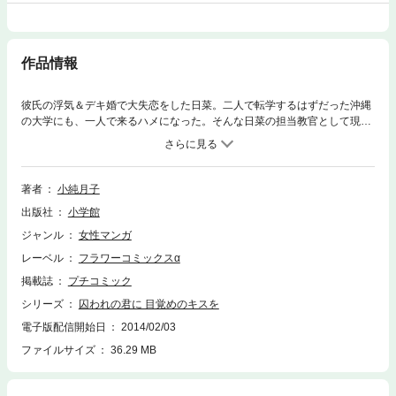
作品情報
彼氏の浮気＆デキ婚で大失恋をした日菜。二人で転学するはずだった沖縄
の大学にも、一人で来るハメになった。そんな日菜の担当教官として現れ
た准教授の渋川は、無愛想でムカつくだけのイヤな奴！！だけど、少しず
つ彼の優しさや違う一面を知っていき…？キュンと切ない。でも読んだら
必ず優しくなれる。小純月子の初コミックス！！同時収録／キスはオフィ
スでこっそりと。居心地悪いおトナリさん
著者
小純月子
出版社
小学館
ジャンル
女性マンガ
レーベル
フラワーコミックスα
掲載誌
プチコミック
シリーズ
囚われの君に 目覚めのキスを
電子版配信開始日
2014/02/03
ファイルサイズ
36.29 MB