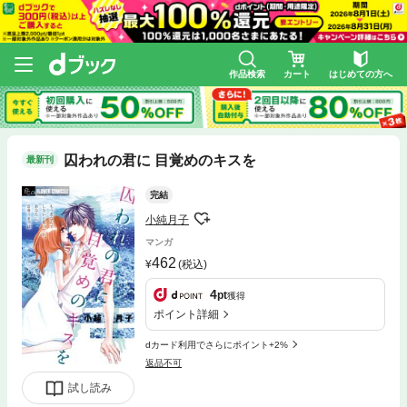
作品検索
カート
はじめての方へ
囚われの君に 目覚めのキスを
最新刊
完結
小純月子
マンガ
462
(税込)
4
pt
獲得
ポイント詳細
dカード利用でさらにポイント+2%
返品不可
試し読み