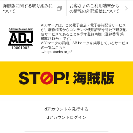
海賊版に関する取り組みに
お客さまのご利用端末から
ついて
の情報の外部送信について
ABJマークは、この電子書店・電子書籍配信サービス
が、著作権者からコンテンツ使用許諾を得た正規版配
信サービスであることを示す登録商標（登録番号 第
6091713号）です。
ABJマークの詳細、ABJマークを掲示しているサービス
の一覧はこちら
→
https://aebs.or.jp/
dアカウントを発行する
dアカウントログイン