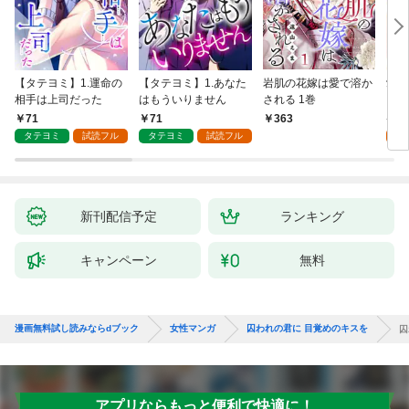
【タテヨミ】1.運命の
【タテヨミ】1.あなた
岩肌の花嫁は愛で溶か
愛し
相手は上司だった
はもういりません
される 1巻
い 
71
71
1
363
タテヨミ
試読フル
タテヨミ
試読フル
試
新刊配信予定
ランキング
キャンペーン
無料
漫画無料試し読みならdブック
女性マンガ
囚われの君に 目覚めのキスを
囚
アプリならもっと便利で快適に！