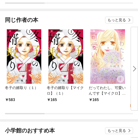
恋キャラに転生したの
すが男装執事になりま
愛～
で平穏エンドを目指し
す！[ばら売り]
ます～【マイクロ】
同じ作者の本
もっと見る
冬子の婿取り（１）
冬子の婿取り【マイク
だってわたし、可愛い
海神
ロ】（１）
んです【マイクロ】
ロ】
（１）
1
583
165
165
試
小学館のおすすめ本
もっと見る