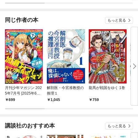
同じ作者の本
もっと見る
月刊少年マガジン 202
解剖医・今宮准教授の
龍馬が戦国をゆく 1巻
乙女
5年7月号 [2025年6月6
推理１
（１
日発売]
699
1,045
759
7
講談社のおすすめ本
もっと見る