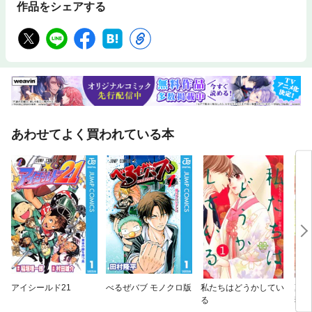
作品をシェアする
あわせてよく買われている本
アイシールド21
べるぜバブ モノクロ版
私たちはどうかしてい
薬屋
る
猫の