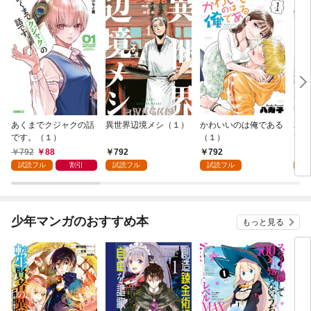
あくまでクジャクの話
異世界辺境メシ（１）
かわいいのは俺である
君が
です。（１）
（１）
て 
792
88
792
792
2
試読フル
割引
試読フル
試読フル
試
少年マンガのおすすめ本
もっと見る