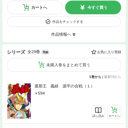
カートへ
今すぐ買う
作品をチェックする
作品情報へ
全29冊
シリーズ
お気に入り登録
完結
未購入巻をまとめて買う
1巻から
|
最新刊から
遮那王 義経 源平の合戦（１）
594
試し読み
カートへ