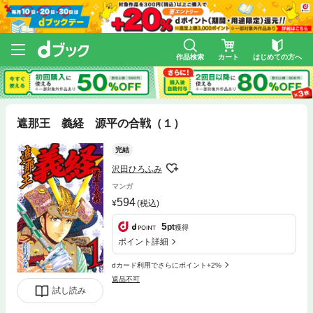
作品検索
カート
はじめての方へ
遮那王 義経 源平の合戦（１）
完結
沢田ひろふみ
マンガ
594
(税込)
5
pt
獲得
ポイント詳細
dカード利用でさらにポイント+2%
返品不可
試し読み