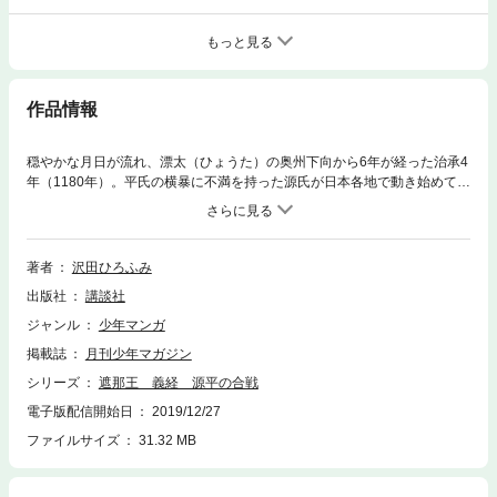
もっと見る
作品情報
穏やかな月日が流れ、漂太（ひょうた）の奥州下向から6年が経った治承4
年（1180年）。平氏の横暴に不満を持った源氏が日本各地で動き始めてい
た――。そんなある日、奥州平泉に1人の密使が訪れる。それが逞しく成
長した若武者・漂太（義経）の新たな運命の幕開けだった！ 源義経、今
こそ歴史の表舞台へ――!! 笹竜胆の旗の下、流浪の少年・漂太が牛若の
遺志を継ぎ、戦場の神となる!! 待望の「源平の合戦編」開幕!!
著者
沢田ひろふみ
出版社
講談社
ジャンル
少年マンガ
掲載誌
月刊少年マガジン
シリーズ
遮那王 義経 源平の合戦
電子版配信開始日
2019/12/27
ファイルサイズ
31.32 MB