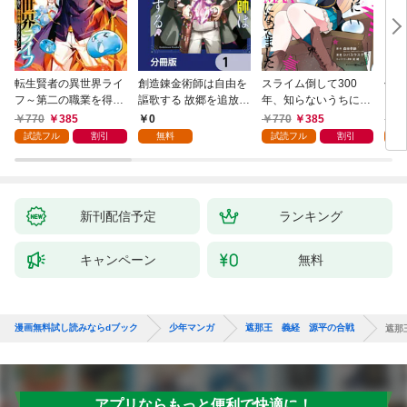
転生賢者の異世界ライ
創造錬金術師は自由を
スライム倒して300
信長
フ～第二の職業を得
謳歌する 故郷を追放さ
年、知らないうちにレ
て、世界最強になりま
れたら、魔王のお膝元
ベルMAXになってまし
770
385
0
770
385
7
した～ 1巻
で超絶効果のマジック
た 1巻
試読フル
割引
無料
試読フル
割引
試
アイテム作り放題にな
りました【分冊版】
1
新刊配信予定
ランキング
キャンペーン
無料
漫画無料試し読みならdブック
少年マンガ
遮那王 義経 源平の合戦
遮那
アプリならもっと便利で快適に！