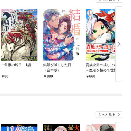
一角獣の騎手 1話
結婚が滅亡した日。
貴族次男の成り上がり
（合本版）
～魔法を極めて世界最
強になった転生者～
80
880
660
（合本版） 1巻
1
もっと見る