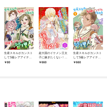
生産スキルがカンスト
超大国のイケメン王太
生産スキルがカンスト
してS級レアアイテム
子に嫁ぎたくない！！
してS級レアアイテム
も作れるけど冒険者ア
（合本版） 1巻
も作れるけど冒険者ア
80
660
660
パートの管理人をして
パートの管理人をして
います 1話
います（合本版） 1
巻