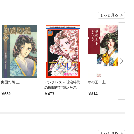
もっと見る
鬼国幻想 上
アンタレス～明治時代
華の王 上
の鹿鳴館に輝いた赤い
星～
660
473
814
もっと見る