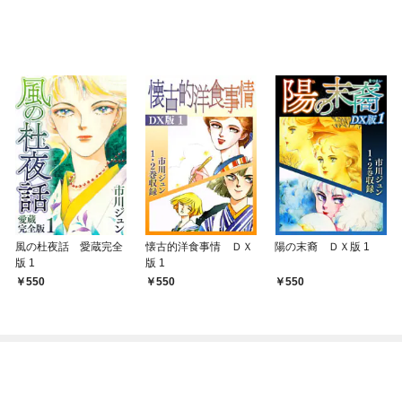
風の杜夜話 愛蔵完全
懐古的洋食事情 ＤＸ
陽の末裔 ＤＸ版 1
版 1
版 1
550
550
550