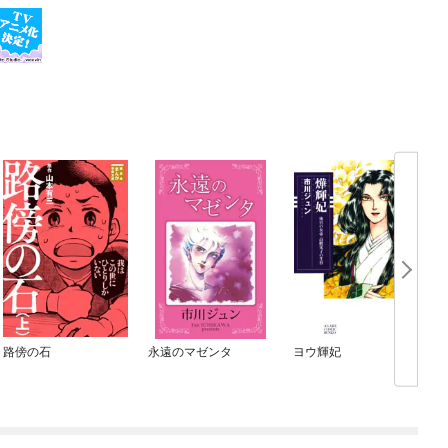
路傍の石
永遠のマゼンタ
ヨウ輝妃