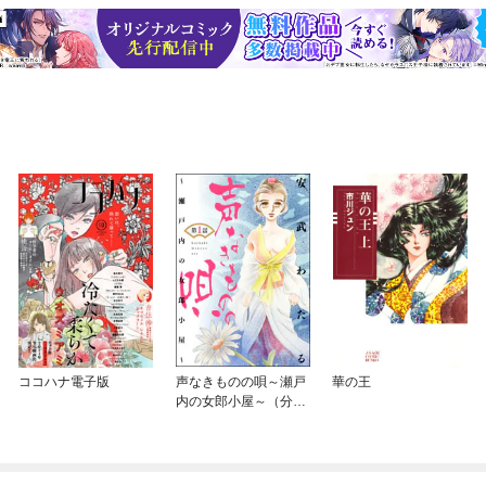
ココハナ電子版
声なきものの唄～瀬戸
華の王
内の女郎小屋～（分冊
版）