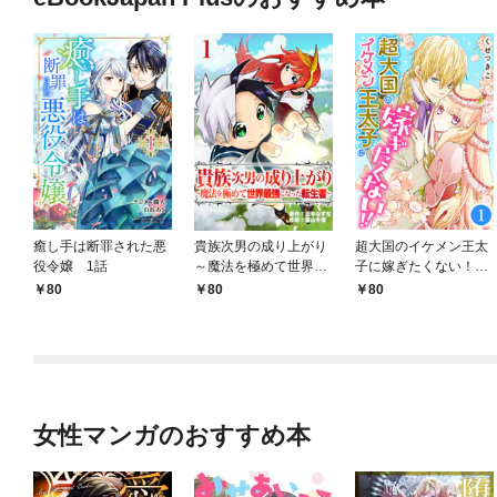
癒し手は断罪された悪
貴族次男の成り上がり
超大国のイケメン王太
役令嬢 1話
～魔法を極めて世界最
子に嫁ぎたくない！！
強になった転生者～
1話
80
80
80
1話
女性マンガのおすすめ本