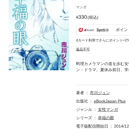
マンガ
330
(税込)
ポイン
3
pt
獲得
dカード利用でさらにポイント+2
返品不可
料理カメラマンの道を歩む女
ン・ドラマ。夏休み前日、学
助手をする事に。そして草刈
が……!?
著者
市川ジュン
出版社
eBookJapan Plus
ジャンル
女性マンガ
シリーズ
幸福の眼
電子版配信開始日
2014/12