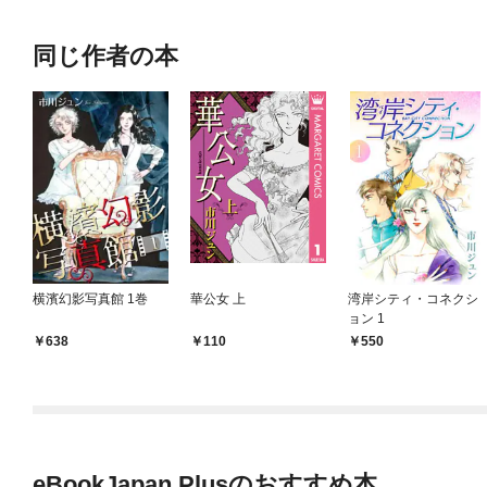
同じ作者の本
横濱幻影写真館 1巻
華公女 上
湾岸シティ・コネクシ
ョン 1
638
110
550
eBookJapan Plusのおすすめ本