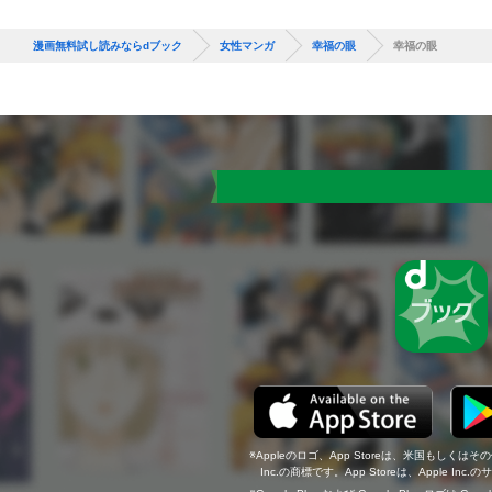
漫画無料試し読みならdブック
女性マンガ
幸福の眼
幸福の眼
Appleのロゴ、App Storeは、米国もしくはそ
Inc.の商標です。App Storeは、Apple In