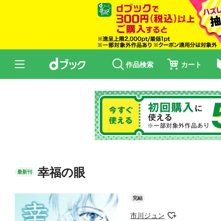
作品検索
カート
幸福の眼
最新刊
完結
市川ジュン