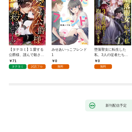
【タテヨミ】1.愛する
みせあいっこフレンド
堕落聖女に転生した
公爵様、謹んで殺させ
1
私、3人の従者たちに
ていただきます！
抱かれて困ってます 第
71
0
0
1話
タテヨミ
試読フル
無料
無料
新刊配信予定