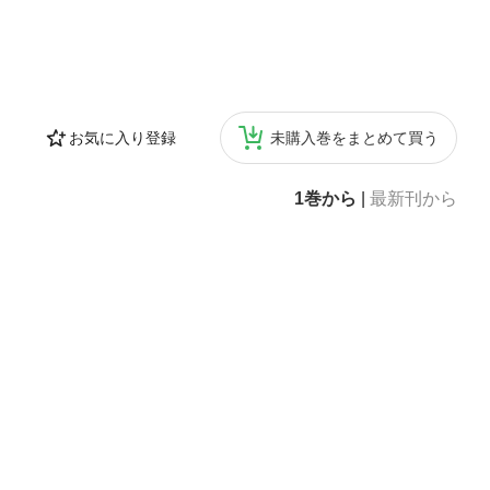
お気に入り登録
未購入巻をまとめて買う
1巻から
|
最新刊から