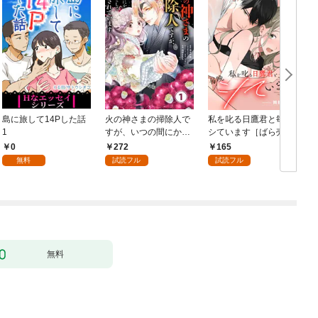
島に旅して14Pした話
火の神さまの掃除人で
私を叱る日鷹君と毎晩
1
すが、いつの間にか花
シています［ばら売
嫁として溺愛されてい
り］ 第1話
0
272
165
ます【単話】（１）
無料
試読フル
試読フル
無料