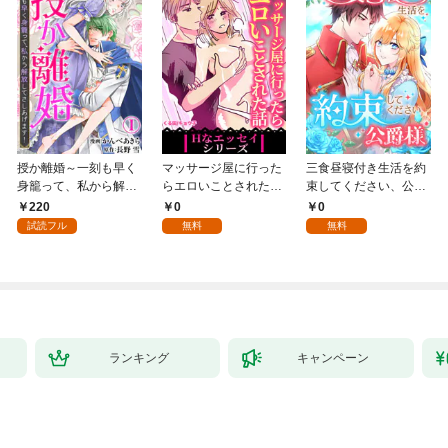
授か離婚～一刻も早く
マッサージ屋に行った
三食昼寝付き生活を約
身籠って、私から解放
らエロいことされた話
束してください、公爵
してさしあげます！1
1
様 1話
220
0
0
試読フル
無料
無料
ランキング
キャンペーン