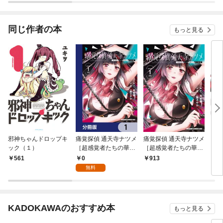
て断罪されかける～
同じ作者の本
もっと見る
邪神ちゃんドロップキ
痛覚探偵 通天寺ナツメ
痛覚探偵 通天寺ナツメ
いろ
ック（１）
［超感覚者たちの華麗
［超感覚者たちの華麗
なる事件記録］【分冊
なる事件記録］ VOL
0
561
913
7
版】 1
UME 1 ONE
無料
KADOKAWAのおすすめ本
もっと見る