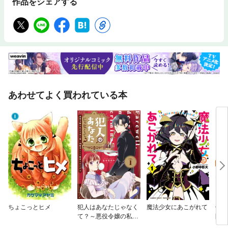
作品をシェアする
あわせてよく買われている本
ちょこっとヒメ
犯人はあなたじゃなく
魔法少女にあこがれて
俺の
て？～悪役令嬢の私は
園ラ
今日も第一容疑者とし
魔し