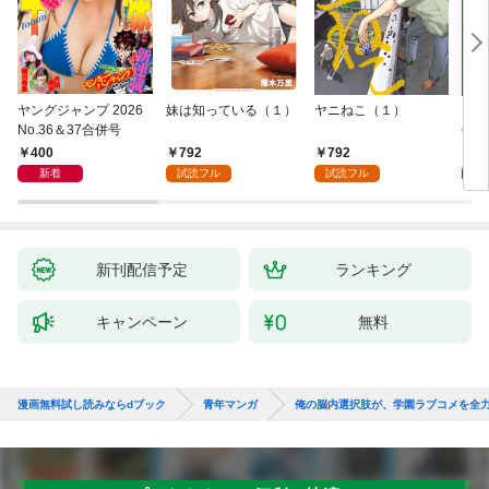
ヤングジャンプ 2026
妹は知っている（１）
ヤニねこ（１）
モー
No.36＆37合併号
6・3
日発
400
792
792
4
新着
試読フル
試読フル
新刊配信予定
ランキング
キャンペーン
無料
漫画無料試し読みならdブック
青年マンガ
俺の脳内選択肢が、学園ラブコメを全