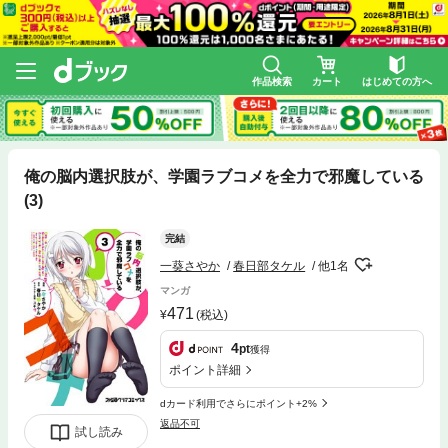
作品検索
カート
はじめての方へ
俺の脳内選択肢が、学園ラブコメを全力で邪魔している
(3)
完結
一葵さやか
春日部タケル
他1名
マンガ
471
(税込)
4
pt
獲得
ポイント詳細
dカード利用でさらにポイント+2%
返品不可
試し読み