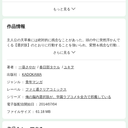
もっと見る
作品情報
主人公の天草奏には絶対的に残念なことがあった。頭の中に突然浮かんで
くる【選択肢】のとおりに行動することを強いられ、変態＆残念な行動を
取らざるを得ないからだ。そのおかげで学校中の変人が集う【お断り５】
のメンバーとして認知されてしまった。さらに、イケてる集団【表ランキ
ング】と対抗戦が始まるとかで、もはやワケがわからん状況に。【選択
肢】も激しく変態度がスパークし、奏の学園生活は前途多難!? 〈巻末に
著者
一葵さやか
春日部タケル
ユキヲ
は、底本のカバーや表紙などに掲載されていたイラスト、漫画を「電子版
出版社
KADOKAWA
オマケ」として特別収録!!〉 ※作品の表現や演出を考慮して、電子版は一
部のページを加工、追加または削除しております※
ジャンル
青年マンガ
レーベル
ファミ通クリアコミックス
シリーズ
俺の脳内選択肢が、学園ラブコメを全力で邪魔している
電子版配信開始日
2014/07/04
ファイルサイズ
61.18 MB