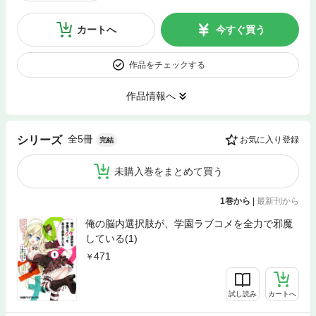
カートへ
今すぐ買う
作品をチェックする
作品情報へ
全5冊
シリーズ
お気に入り登録
完結
未購入巻をまとめて買う
1巻から
|
最新刊から
俺の脳内選択肢が、学園ラブコメを全力で邪魔
している(1)
471
試し読み
カートへ