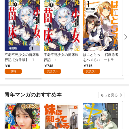
不老不死少女の苗床旅
不老不死少女の苗床旅
はにとらっ！ 召喚勇者
ダ・
行記【分冊版】 1
行記 １
をハメるハニートラッ
年9
プ包囲網 1
0
748
715
9
無料
試読フル
試読フル
青年マンガのおすすめ本
もっと見る