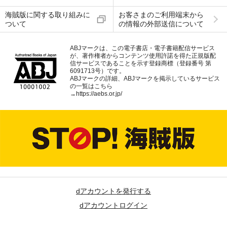
海賊版に関する取り組みに
お客さまのご利用端末から
ついて
の情報の外部送信について
ABJマークは、この電子書店・電子書籍配信サービス
が、著作権者からコンテンツ使用許諾を得た正規版配
信サービスであることを示す登録商標（登録番号 第
6091713号）です。
ABJマークの詳細、ABJマークを掲示しているサービス
の一覧はこちら
→
https://aebs.or.jp/
dアカウントを発行する
dアカウントログイン