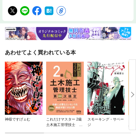
あわせてよく買われている本
神様ですげェむ
これだけマスター 2級
スモーキング・サベー
これ
土木施工管理技士 第
ジ
土木
一次検定
二次