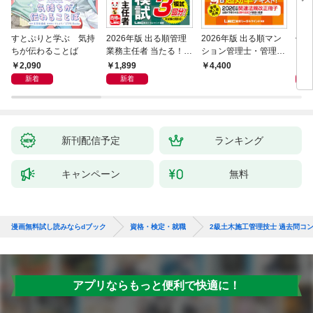
すとぷりと学ぶ 気持
2026年版 出る順管理
2026年版 出る順マン
働き
ちが伝わることば
業務主任者 当たる！直
ション管理士・管理業
ンス
前予想模試
務主任者 合格テキスト
も「
2,090
1,899
1,
4,400
れる
新着
新着
新刊配信予定
ランキング
キャンペーン
無料
漫画無料試し読みならdブック
資格・検定・就職
2級土木施工管理技士 過去問コン
アプリならもっと便利で快適に！