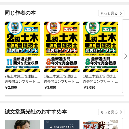
同じ作者の本
もっと見る
2級土木施工管理技士
1級土木施工管理技士
1級土木施工管理技士
2級
過去問コンプリート 2
過去問コンプリート 2
過去問コンプリート 2
過去
026年版
026年版
025年版
02
2,860
3,080
3,080
2,
誠文堂新光社のおすすめ本
もっと見る