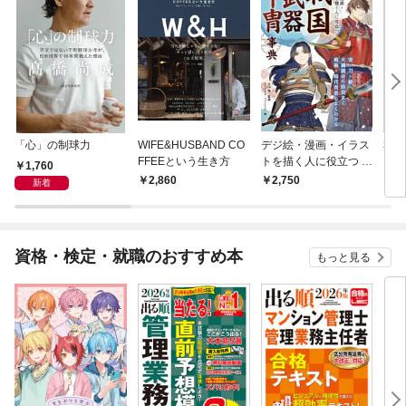
「心」の制球力
WIFE&HUSBAND CO
デジ絵・漫画・イラス
私た
FFEEという生き方
トを描く人に役立つ 戦
った
1,760
国武器甲冑事典
2,860
2,750
1,
新着
資格・検定・就職のおすすめ本
もっと見る