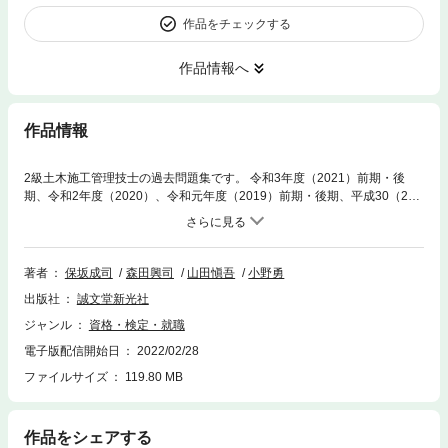
作品をチェックする
作品情報へ
作品情報
2級土木施工管理技士の過去問題集です。 令和3年度（2021）前期・後
期、令和2年度（2020）、令和元年度（2019）前期・後期、平成30（201
8）年度前期・後期、29（2017）年度前期・後期、28（2016）年度に出
題された、学科試験（第1次検定）・実地試験（第2次検定）の過去問を収
録しています。 問題は年度別に収録されているため、本試験と同じ雰囲気
で学習することが可能。 選択肢ごとに詳細な解説がついているので、各分
著者
保坂成司
森田興司
山田愼吾
小野勇
野について理解を深めることができます。 巻末には、経験記述の攻略法を
出版社
誠文堂新光社
掲載。工事の選び方から記入上の注意、事前準備の仕方まで、どんな工事
内容にも使える解答テクニックを紹介しています。 ◇アプリ版◇ 本書の内
ジャンル
資格・検定・就職
容を収録した学習アプリです。通勤・通学のスキマ時間を使っての復習、
電子版配信開始日
2022/02/28
直前期の総仕上げなど、本書と併せて活用することで、合格力をさらに高
めることができます。 ぜひご利用ください。 ＊Google PlayまたはApp St
ファイルサイズ
119.80 MB
oreからダウンロードすることができます。 ＊本書とは別売りです。
作品をシェアする