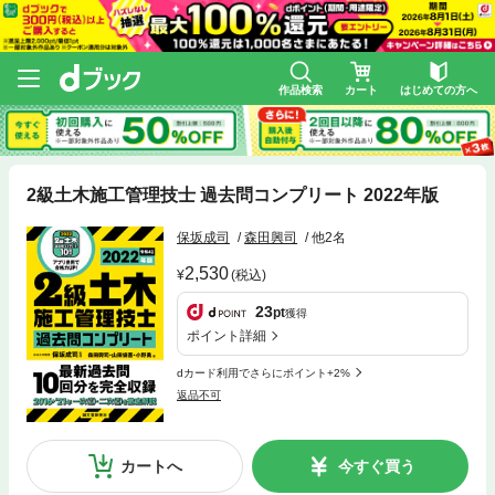
作品検索
カート
はじめての方へ
2級土木施工管理技士 過去問コンプリート 2022年版
保坂成司
森田興司
他2名
2,530
(税込)
23
pt
獲得
ポイント詳細
dカード利用でさらにポイント+2%
返品不可
カートへ
今すぐ買う