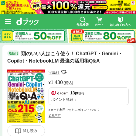
作品検索
カート
はじめての方へ
頭のいい人はこう使う！ ChatGPT・Gemini・
最新刊
Copilot・NotebookLM 最強の活用術Q&A
宝島社
1,430
(税込)
13
pt
獲得
ポイント詳細
dカード利用でさらにポイント+2%
返品不可
試し読み