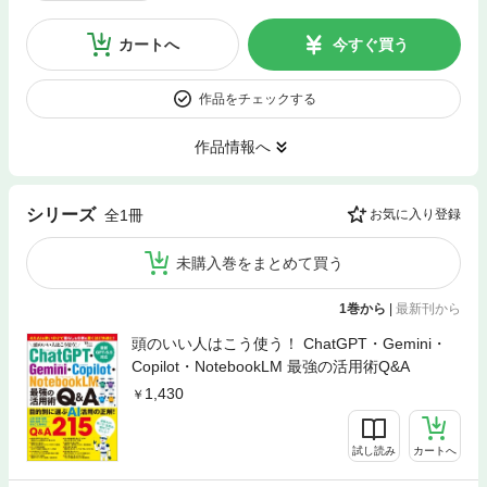
カートへ
今すぐ買う
作品をチェックする
作品情報へ
シリーズ
全1冊
お気に入り登録
未購入巻をまとめて買う
1巻から
|
最新刊から
頭のいい人はこう使う！ ChatGPT・Gemini・
Copilot・NotebookLM 最強の活用術Q&A
1,430
試し読み
カートへ