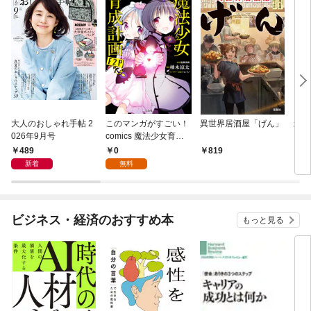
大人のおしゃれ手帖 2
このマンガがすごい！
異世界居酒屋「げん」
連続
026年9月号
comics 魔法少女育成
計画F2P 【単話版】第
489
0
819
6
1話
新着
無料
ビジネス・経済のおすすめ本
もっと見る