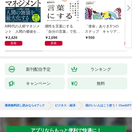
AI時代の人材マネジメ
感性を言葉にする
「使命」ありき3つの
決定
ント 人間の価値を最
「自分の言葉」で生き
ステップ キャリアの
字入
大化する条件
るための教科書
成功とは何か
１画
2,420
2,090
1,
550
「言
新着
新着
ト」
新刊配信予定
ランキング
キャンペーン
無料
漫画無料試し読みならdブック
ビジネス・経済
頭のいい人はこう使う！ ChatGPT・G
アプリならもっと便利で快適に！