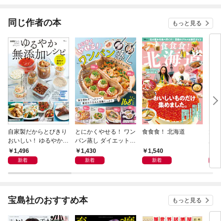
されています
りが
てく
OMI
同じ作者の本
もっと見る
自家製だからとびきり
とにかくやせる！ ワン
食食食！ 北海道
大人
おいしい！ ゆるやか無
パン蒸し ダイエットレ
別編
添加レシピ
シピ
も幸
1,496
1,430
1,540
1,
い人
新着
新着
新着
宝島社のおすすめ本
もっと見る