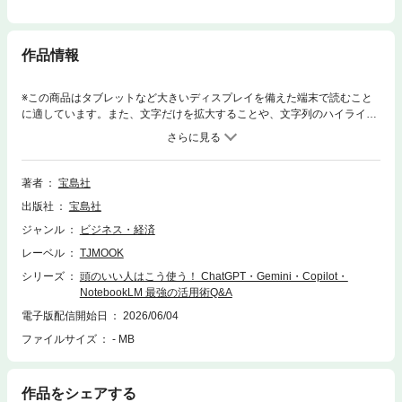
作品情報
※この商品はタブレットなど大きいディスプレイを備えた端末で読むこと
に適しています。また、文字だけを拡大することや、文字列のハイライ
ト、検索、辞書の参照、引用などの機能が使用できません。ChatGPT・G
emini・Copilot・NotebookLMの4大AIを徹底解説！ そもそも「何ができる
か」から「どんな場面で、どれを使えばいいか」の使い分けまで、Q&A形
式で徹底解説します。仕事の時短から資料整理、調べもの、日常活用ま
著者
宝島社
で、頭のいい人の使い方をそのままマネできる一冊です。
出版社
宝島社
ジャンル
ビジネス・経済
レーベル
TJMOOK
シリーズ
頭のいい人はこう使う！ ChatGPT・Gemini・Copilot・
NotebookLM 最強の活用術Q&A
電子版配信開始日
2026/06/04
ファイルサイズ
- MB
作品をシェアする