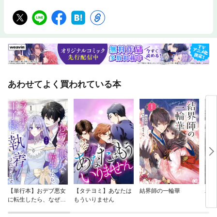
あわせてよく買われている本
【単行本】おデブ悪女
【タテヨミ】あなたは
結界師の一輪華
バッ
に転生したら、なぜか
もういりません
ロイ
ラスボス王子様に執着
今世