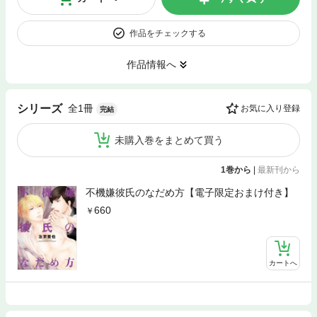
作品をチェックする
作品情報へ
全1冊
シリーズ
お気に入り登録
完結
未購入巻をまとめて買う
1巻から
|
最新刊から
不機嫌彼氏のなだめ方【電子限定おまけ付き】
660
カートへ