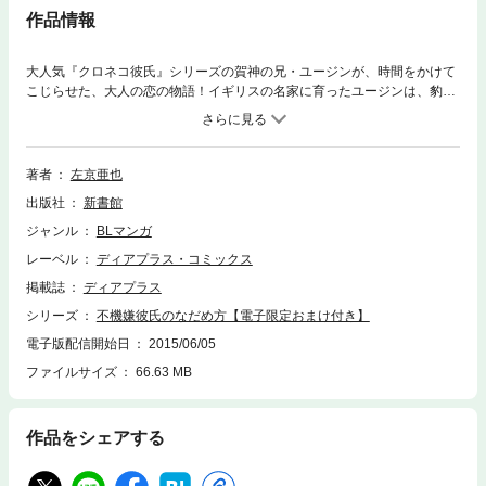
作品情報
大人気『クロネコ彼氏』シリーズの賀神の兄・ユージンが、時間をかけて
こじらせた、大人の恋の物語！イギリスの名家に育ったユージンは、豹に
なる猫科の血を引いている。ユージンは一度だけ、幼なじみの高見沢とセ
ックスしたことがあるが、その後何も無かったかのように結婚し、一人息
子のリオを授かった。後に妻とは離婚し、表向きは平穏な日々を過ごして
いたが、ある日、高見沢が見合いすると言い出し……。たっぷり32ページ
著者
左京亜也
の描き下ろし後日談収録！さらに、雑誌掲載時の二度の巻頭カラーも、フ
出版社
新書館
ルカラーのまま収録した完全版です！！【電子版限定おまけ付き】電子版
描き下ろしコミックペーパー「不機嫌乳首のなおし方」（2P）を収録！！
ジャンル
BLマンガ
レーベル
ディアプラス・コミックス
掲載誌
ディアプラス
シリーズ
不機嫌彼氏のなだめ方【電子限定おまけ付き】
電子版配信開始日
2015/06/05
ファイルサイズ
66.63 MB
作品をシェアする