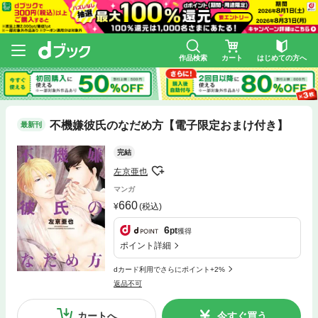
作品検索
カート
はじめての方へ
不機嫌彼氏のなだめ方【電子限定おまけ付き】
最新刊
完結
左京亜也
マンガ
660
(税込)
6
pt
獲得
ポイント詳細
dカード利用でさらにポイント+2%
返品不可
カートへ
今すぐ買う