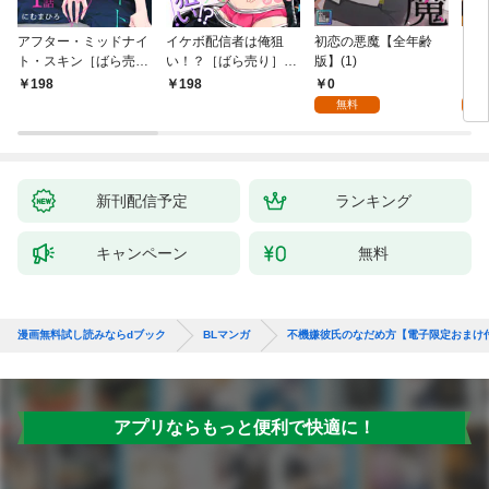
アフター・ミッドナイ
イケボ配信者は俺狙
初恋の悪魔【全年齢
ライ
ト・スキン［ばら売
い！？［ばら売り］
版】(1)
【全
り］ 第1話
第1話
0
0
198
198
無料
新刊配信予定
ランキング
キャンペーン
無料
漫画無料試し読みならdブック
BLマンガ
不機嫌彼氏のなだめ方【電子限定おまけ
アプリならもっと便利で快適に！