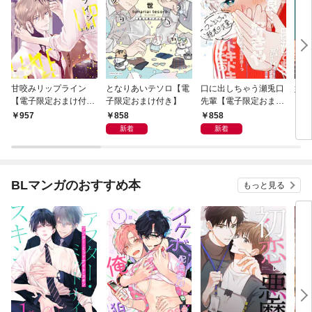
甘咬みリップライン
となりあいテソロ【電
口に出しちゃう瀬兎口
奸臣
【電子限定おまけ付
子限定おまけ付き】
先輩【電子限定おまけ
き】
付き】
858
858
957
8
新着
新着
BLマンガのおすすめ本
もっと見る