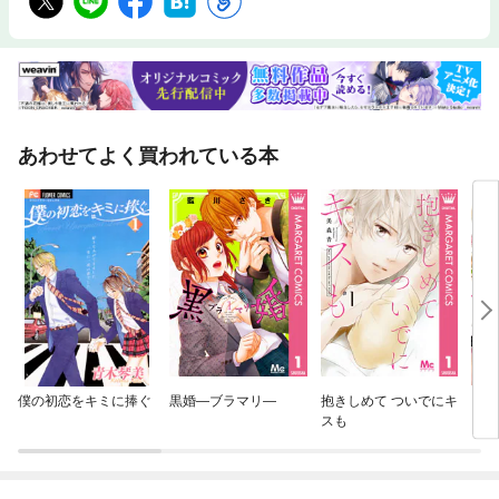
あわせてよく買われている本
僕の初恋をキミに捧ぐ
黒婚—ブラマリ—
抱きしめて ついでにキ
ブラ
スも