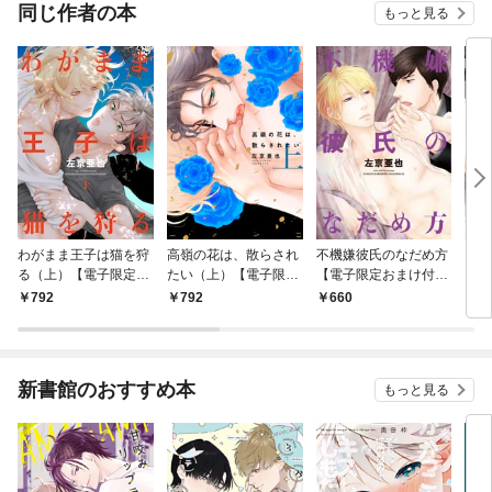
同じ作者の本
もっと見る
わがまま王子は猫を狩
高嶺の花は、散らされ
不機嫌彼氏のなだめ方
クロ
る（上）【電子限定お
たい（上）【電子限定
【電子限定おまけ付
【電
まけ付き】
おまけ付き】
き】
き】
792
792
660
6
新書館のおすすめ本
もっと見る