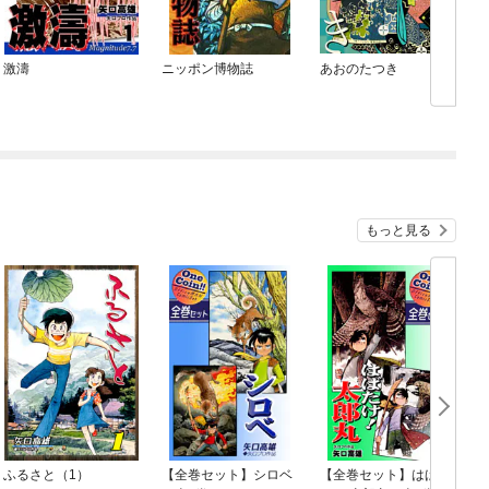
激濤
ニッポン博物誌
あおのたつき
O
もっと見る
ふるさと（1）
【全巻セット】シロベ
【全巻セット】はばた