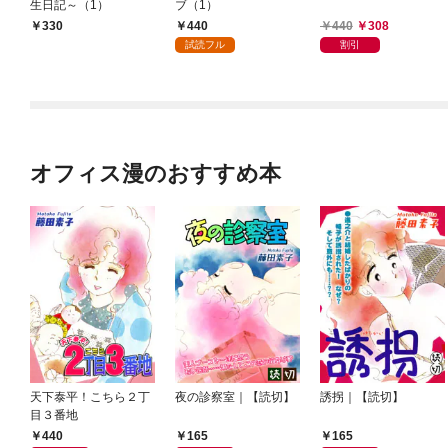
生日記～（1）
ブ（1）
440
440
308
330
試読フル
割引
オフィス漫のおすすめ本
天下泰平！こちら２丁
夜の診察室｜【読切】
誘拐｜【読切】
目３番地
440
165
165