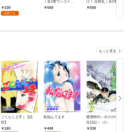
｜全2巻ワンコイ
け！ 太郎丸｜全2巻ワ
ン！！
ンコイン！！
330
550
550
試読フル
もっと見る
ごくらく上手｜【読
私悩んでます
螢雪時代～ボクの中学
切】
生日記～（1）
165
440
330