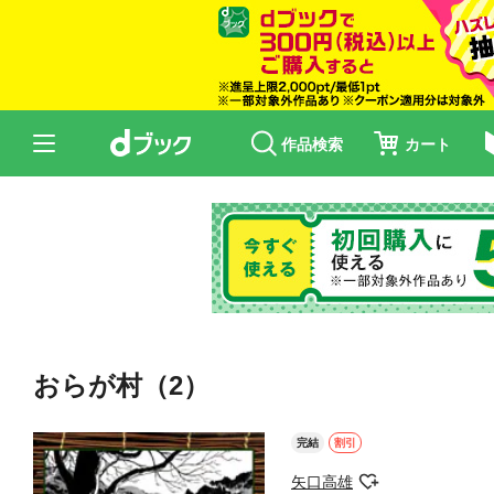
作品検索
カート
おらが村（2）
完結
割引
矢口高雄