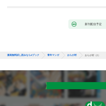
新刊配信予定
漫画無料試し読みならdブック
青年マンガ
おらが村
おらが村（2）