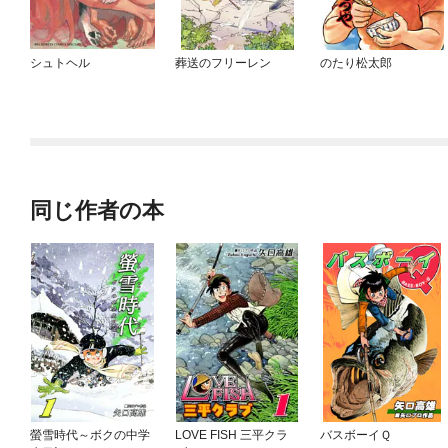
シュトヘル
葬送のフリーレン
のたり松太郎
同じ作者の本
螢雪時代～ボクの中学
LOVE FISH 三平クラ
バスボーイＱ