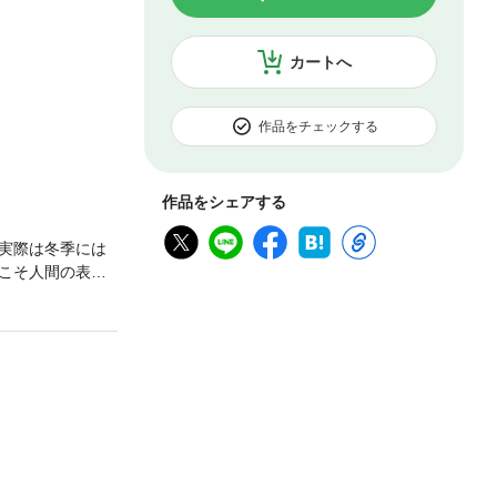
カートへ
作品をチェックする
作品をシェアする
実際は冬季には
こそ人間の表情
らす「おらが
害対策の遅れ、
解決しないそれ
せつつ……。２
モチつきなど、