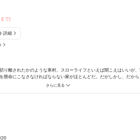
23まで)
ト詳細
%
切り離されたかのような寒村。スローライフといえば聞こえはいいが、
を懸命にこなさなければならない家がほとんどだ。だがしかし、だから
を楽しむこともできるのだった。村会議員・高山政太郎とその家族が暮
致で描かれる群像劇シリーズ・第２巻。この村は若年者人口の低下や災
ミュニティならば何処にでもある普遍的な問題を抱えていた。容易には
はゆっくりと進行する。老いたる者、若き者、それぞれの想いを交錯さ
夏が始まるまで。空を舞う燕やカタクリの群生、忙しい田植えのあとの
て圧倒的な画力による大自然の描写も見所のひとつ。
/20