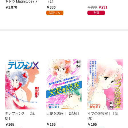
キトウ Magnitude7.7
（1）
330
330
231
1,870
試読フル
割引
テレフォンX｜【読
天使を誘惑｜【読切】
イブの診察室｜【読
切】
切】
165
165
165