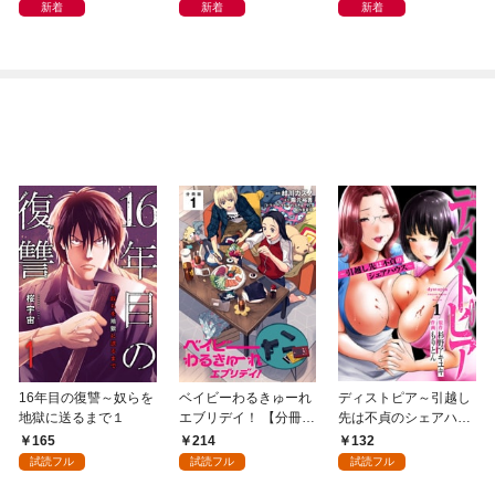
新着
新着
新着
16年目の復讐～奴らを
ベイビーわるきゅーれ
ディストピア～引越し
地獄に送るまで１
エブリデイ！ 【分冊
先は不貞のシェアハウ
版】 1
ス～１
165
214
132
試読フル
試読フル
試読フル