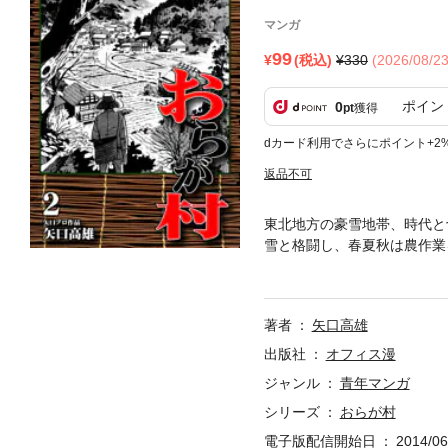
マンガ
99
(税込)
330
(2026/08/
ポイン
0
pt
獲得
dカード利用でさらにポイント+2
返品不可
東北地方の豪雪地帯、時代と
雪と格闘し、春夏秋は農作業
には深みがあり、四季の彩り
村」を舞台に、重厚長大な筆
固定的な価値観など小さなコ
著者
矢口高雄
らをも視野に入れつつ、物語
巻の時間軸は冬の終わりから
出版社
オフィス漫
詩情あふれる情景描写、そし
ジャンル
青年マンガ
シリーズ
おらが村
電子版配信開始日
2014/06