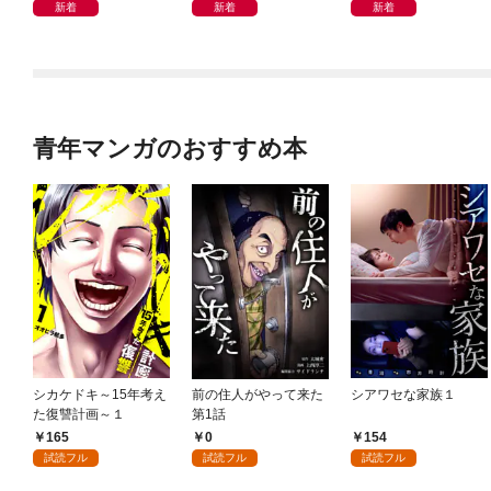
新着
新着
新着
青年マンガのおすすめ本
シカケドキ～15年考え
前の住人がやって来た
シアワセな家族１
た復讐計画～１
第1話
165
0
154
試読フル
試読フル
試読フル