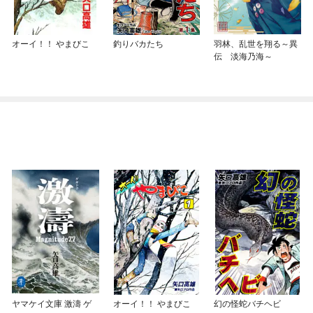
オーイ！！ やまびこ
釣りバカたち
羽林、乱世を翔る～異
伝 淡海乃海～
ヤマケイ文庫 激濤 ゲ
オーイ！！ やまびこ
幻の怪蛇バチヘビ