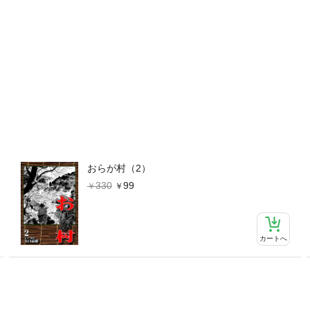
おらが村（2）
330
99
カートへ