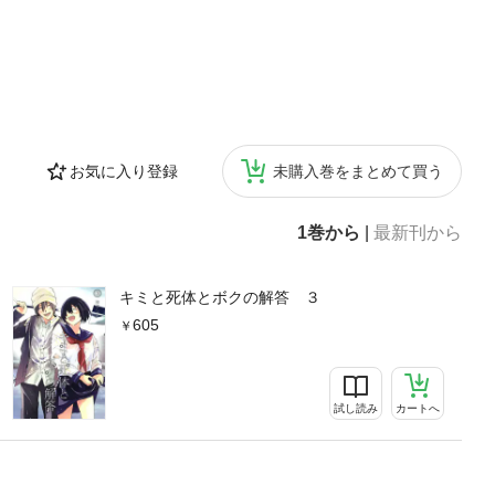
お気に入り登録
未購入巻をまとめて買う
1巻から
|
最新刊から
キミと死体とボクの解答 ３
605
試し読み
カートへ