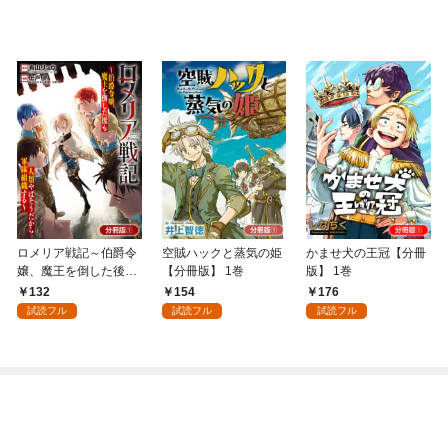
ロメリア戦記～伯爵令
空賊ハックと蒸気の姫
かませ犬の王冠【分冊
嬢、魔王を倒した後も
【分冊版】 1巻
版】 1巻
人類やばそうだから軍
132
154
176
隊組織する～【分冊
試読フル
試読フル
試読フル
版】 1巻