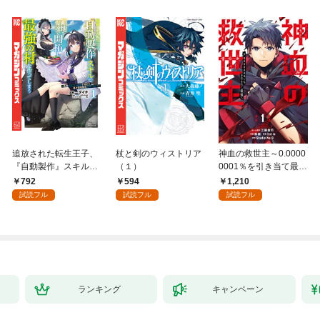
追放された転生王子、
杖と剣のウィストリア
神血の救世主～0.0000
『自動製作』スキルで
（１）
0001％を引き当て最強
領地を爆速で開拓し最
へ～【電子書籍特典
792
594
1,210
強の村を作ってしまう
付】（１）
試読フル
試読フル
試読フル
～最強クラフトスキル
で始める、楽々領地開
拓スローライフ～
（１）
ランキング
キャンペーン