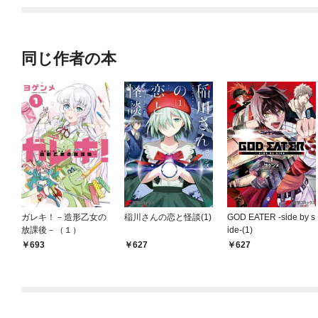
同じ作者の本
ガレキ！－造形乙女の
稲川さんの恋と怪談(1)
GOD EATER -side by s
放課後－（１）
ide-(1)
693
627
627