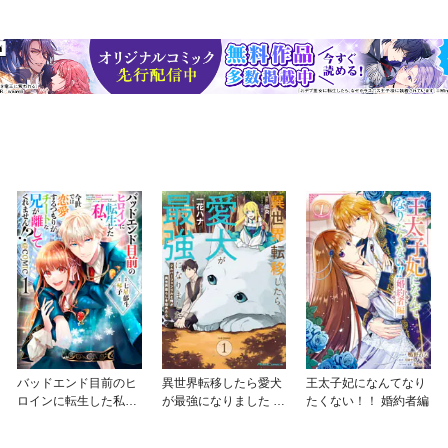
バッドエンド目前のヒ
異世界転移したら愛犬
王太子妃になんてなり
ロインに転生した私、
が最強になりました ～
たくない！！ 婚約者編
今世では恋愛するつも
シルバーフェンリルと
りがチートな兄が離し
俺が異世界暮らしを始