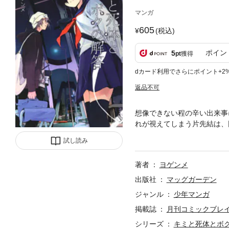
マンガ
605
(税込)
ポイン
5
pt
獲得
dカード利用でさらにポイント+2
返品不可
想像できない程の辛い出来事
れが視えてしまう片先結は、
ー待望の第2巻発売!
試し読み
著者
ヨゲンメ
出版社
マッグガーデン
ジャンル
少年マンガ
掲載誌
月刊コミックブレ
シリーズ
キミと死体とボ