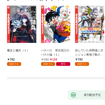
魔女と傭兵（１）
ハナバス 苔石花江の
信じていた仲間達にダ
バスケ論（１）
ンジョン奥地で殺され
かけたがギフト『無限
792
792
110
792
ガチャ』でレベル９９
試読フル
試読フル
割引
試読フル
９９の仲間達を手に入
れて元パーティーメン
バーと世界に復讐＆
『ざまぁ！』します！
（１）
新刊配信予定