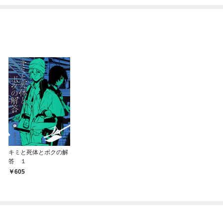
てくれません！？@C
めたら～ THE COMIC
OMIC
キミと死体とボクの解
答 １
605