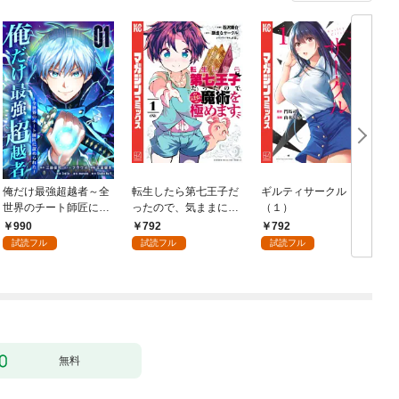
俺だけ最強超越者～全
転生したら第七王子だ
ギルティサークル
世界のチート師匠に認
ったので、気ままに魔
（１）
められた～【単行本】
術を極めます（１）
990
792
792
（１）
試読フル
試読フル
試読フル
無料