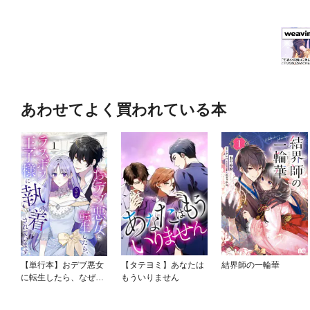
あわせてよく買われている本
【単行本】おデブ悪女
【タテヨミ】あなたは
結界師の一輪華
に転生したら、なぜか
もういりません
ラスボス王子様に執着
されています