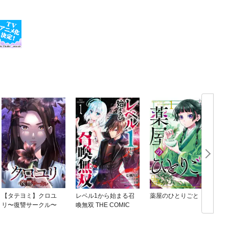
【タテヨミ】クロユ
レベル1から始まる召
薬屋のひとりごと
リ〜復讐サークル〜
喚無双 THE COMIC