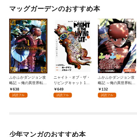
マッグガーデンのおすすめ本
ふかふかダンジョン攻
ニャイト・オブ・ザ・
ふかふかダンジョン攻
略記 ～俺の異世界転生
リビングキャット 1巻
略記 ～俺の異世界転生
冒険譚～ 1巻
すべてが猫になる
冒険譚～【分冊版】 1
638
649
132
巻
試読フル
試読フル
試読フル
少年マンガのおすすめ本