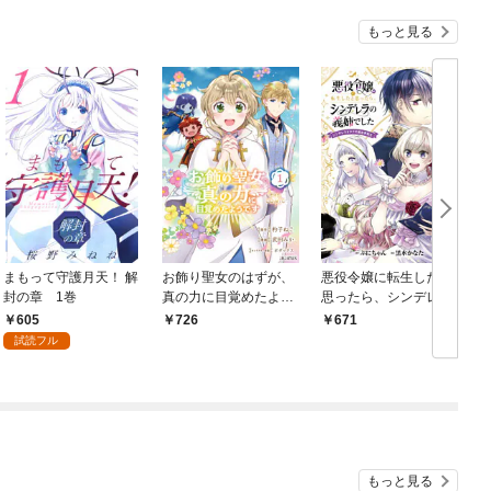
もっと見る
まもって守護月天！ 解
お飾り聖女のはずが、
悪役令嬢に転生したと
封の章 1巻
真の力に目覚めたよう
思ったら、シンデレラ
です THE COMIC 1巻
の義姉でした ～シンデ
で
605
726
671
レラオタクの異世界転
冊
試読フル
生～ 1巻
もっと見る