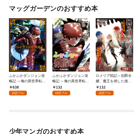
マッグガーデンのおすすめ本
ふかふかダンジョン攻
ふかふかダンジョン攻
ロメリア戦記～伯爵令
略記 ～俺の異世界転生
略記 ～俺の異世界転生
嬢、魔王を倒した後も
冒険譚～ 1巻
冒険譚～【分冊版】 1
人類やばそうだから軍
638
132
132
巻
隊組織する～【分冊
試読フル
試読フル
試読フル
版】 1巻
少年マンガのおすすめ本