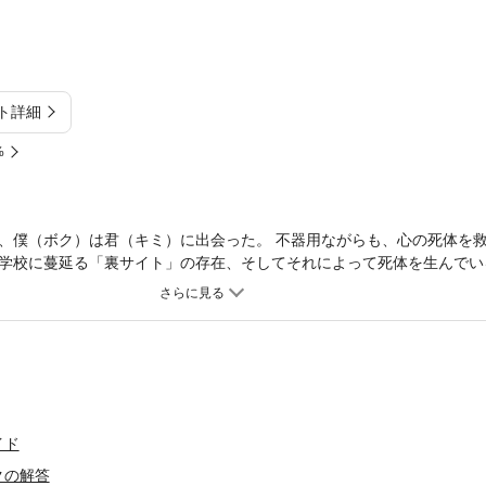
ト詳細
%
、僕（ボク）は君（キミ）に出会った。 不器用ながらも、心の死体を
学校に蔓延る「裏サイト」の存在、そしてそれによって死体を生んでい
を起こす結はやがて気づくだろう、裏サイトの奥に潜む「放課後の嘘つ
ンコリー堂々完結――。
イド
クの解答