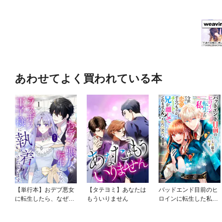
あわせてよく買われている本
【単行本】おデブ悪女
【タテヨミ】あなたは
バッドエンド目前のヒ
に転生したら、なぜか
もういりません
ロインに転生した私、
ラスボス王子様に執着
今世では恋愛するつも
されています
りがチートな兄が離し