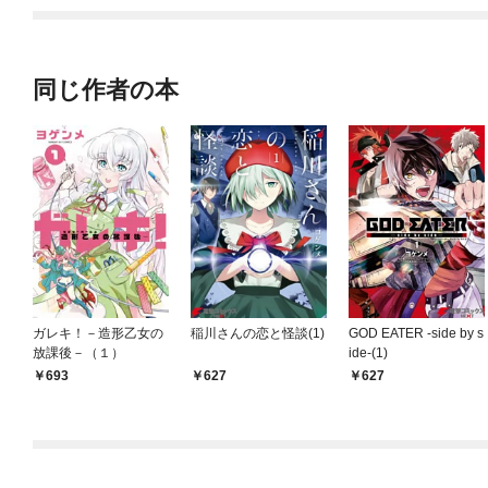
てくれません！？@C
OMIC
同じ作者の本
ガレキ！－造形乙女の
稲川さんの恋と怪談(1)
GOD EATER -side by s
放課後－（１）
ide-(1)
693
627
627