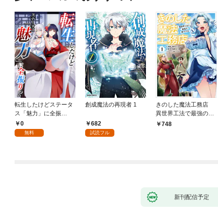
転生したけどステータ
創成魔法の再現者 1
きのした魔法工務店
ス「魅力」に全振
異世界工法で最強の家
り！？(1)
づくりを（コミック）
0
682
748
１
無料
試読フル
新刊配信予定