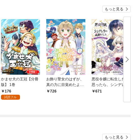
もっと見る
かませ犬の王冠【分冊
お飾り聖女のはずが、
悪役令嬢に転生したと
版】 1巻
真の力に目覚めたよう
思ったら、シンデレラ
です THE COMIC 1巻
の義姉でした ～シンデ
176
726
671
レラオタクの異世界転
試読フル
生～ 1巻
もっと見る