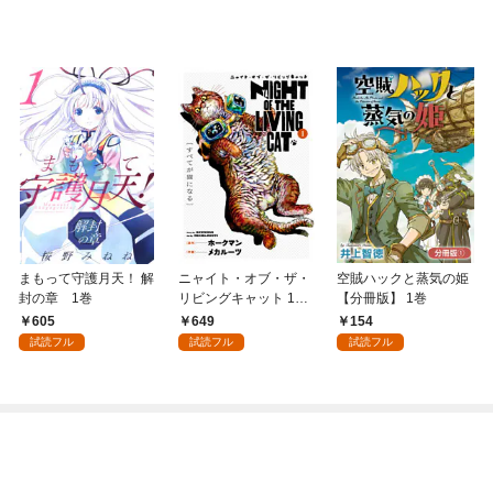
まもって守護月天！ 解
ニャイト・オブ・ザ・
空賊ハックと蒸気の姫
封の章 1巻
リビングキャット 1巻
【分冊版】 1巻
すべてが猫になる
605
649
154
試読フル
試読フル
試読フル