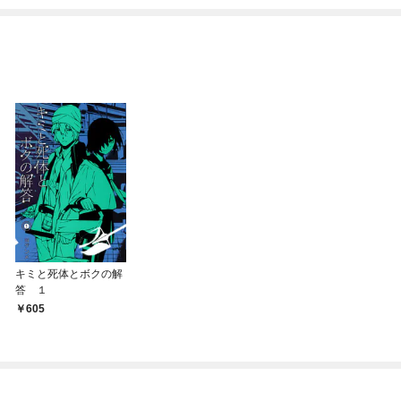
ね！？)
キミと死体とボクの解
答 １
605