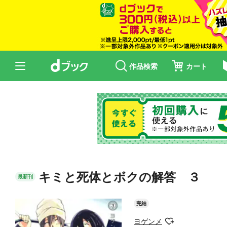
作品検索
カート
キミと死体とボクの解答 ３
最新刊
完結
ヨゲンメ