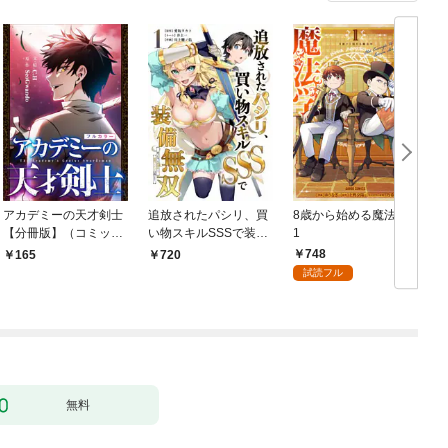
アカデミーの天才剣士
追放されたパシリ、買
8歳から始める魔法学
【分冊版】（コミッ
い物スキルSSSで装備
1
ク） １話【フルカラ
無双 ～買ったモノを
748
165
720
ー】
超強化して最強パーテ
試読フル
ィー目指します～【単
行本版】 1巻
無料