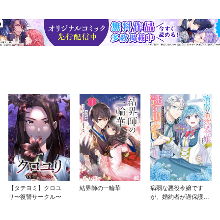
【タテヨミ】クロユ
結界師の一輪華
病弱な悪役令嬢です
リ〜復讐サークル〜
が、婚約者が過保護す
ぎて逃げ出したい(私た
ち犬猿の仲でしたよ