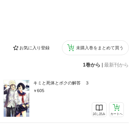
お気に入り登録
未購入巻をまとめて買う
1巻から
|
最新刊から
キミと死体とボクの解答 ３
605
試し読み
カートへ