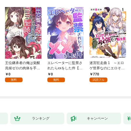
王位継承者の俺は覚醒
エレベーターに監禁さ
迷宮狂走曲 1 ～エロ
兆候ゼロの肉体を手に
れたらxxをした件【全
ゲ世界なのにエロそっ
入れて自由を謳歌す
年齢版】(1)
ちのけでひたすら最強
0
0
770
る。1
を目指すモブ転生者～
無料
無料
試読フル
ランキング
キャンペーン