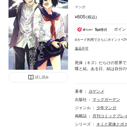
マンガ
605
(税込)
ポイン
5
pt
獲得
dカード利用でさらにポイント+2
返品不可
死体（キズ）だらけの世界で
喋と結。ある日、結は自分の
を知る。何とかしたいと行動
試し読み
超大型新人が贈る、青春メラ
著者
ヨゲンメ
出版社
マッグガーデン
ジャンル
少年マンガ
掲載誌
月刊コミックブレ
シリーズ
キミと死体とボ