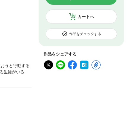
カートへ
作品をチェックする
作品をシェアする
救おうと行動する
る生徒がいる事
き達」に……。