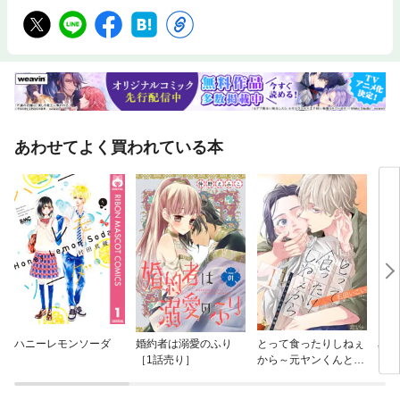
あわせてよく買われている本
ハニーレモンソーダ
婚約者は溺愛のふり
とって食ったりしねぇ
星降
［1話売り］
から～元ヤンくんとの
恋事情～