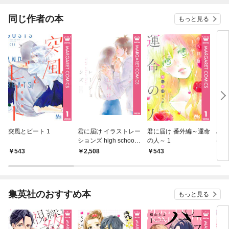
同じ作者の本
もっと見る
突風とビート 1
君に届け イラストレー
君に届け 番外編～運命
みら
ションズ high school
の人～ 1
け１
days【電子限定イラス
ち
543
2,508
543
6
ト付き】
集英社のおすすめ本
もっと見る