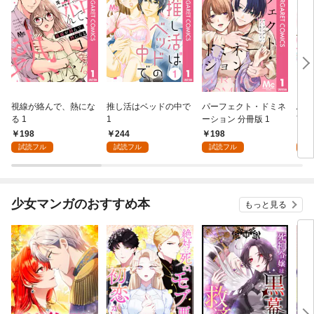
視線が絡んで、熱にな
推し活はベッドの中で
パーフェクト・ドミネ
ふし
る 1
1
ーション 分冊版 1
言っ
198
244
198
2
試読フル
試読フル
試読フル
試
少女マンガのおすすめ本
もっと見る