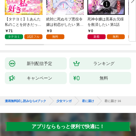
【タテヨミ】1.あんた
絶対に死ぬモブ悪役令
死神令嬢は黒幕お兄様
レベ
私のことを好きだった
嬢は初恋がしたい 第1
を救済したい 第1話
なり
の？
話
71
0
0
0
タテヨミ
試読フル
無料
新着
無料
新刊配信予定
ランキング
キャンペーン
無料
漫画無料試し読みならdブック
少女マンガ
君に届け
君に届け 16
アプリならもっと便利で快適に！