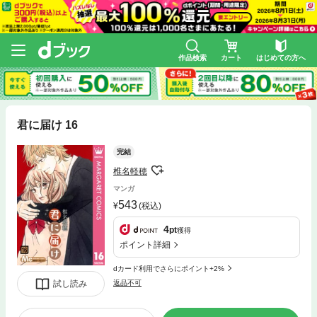
作品検索
カート
はじめての方へ
君に届け 16
完結
椎名軽穂
マンガ
543
(税込)
4
pt
獲得
ポイント詳細
dカード利用でさらにポイント+2%
試し読み
返品不可