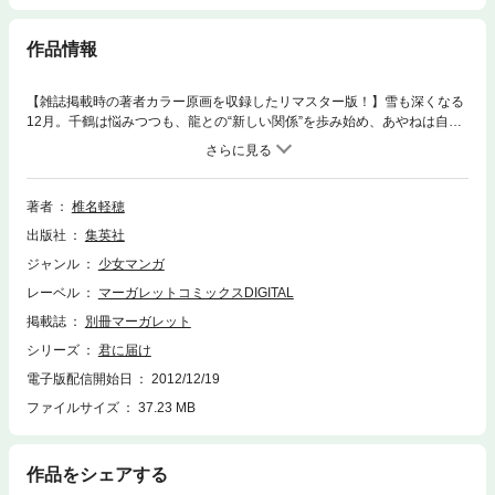
作品情報
【雑誌掲載時の著者カラー原画を収録したリマスター版！】雪も深くなる
12月。千鶴は悩みつつも、龍との“新しい関係”を歩み始め、あやねは自分
にアプローチしてくるケントに戸惑う。風早と付き合い始めてから初めて
のクリスマスが近づく中、風早が何か悩んでいるらしいと聞いた爽子は…
著者
椎名軽穂
出版社
集英社
ジャンル
少女マンガ
レーベル
マーガレットコミックスDIGITAL
掲載誌
別冊マーガレット
シリーズ
君に届け
電子版配信開始日
2012/12/19
ファイルサイズ
37.23 MB
作品をシェアする