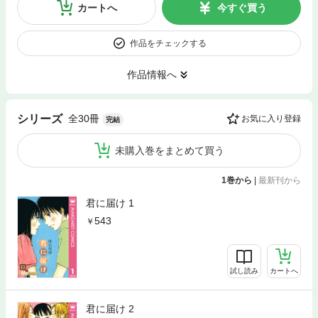
カートへ
今すぐ買う
作品をチェックする
作品情報へ
全30冊
シリーズ
お気に入り登録
完結
未購入巻をまとめて買う
1巻から
|
最新刊から
君に届け 1
543
試し読み
カートへ
君に届け 2