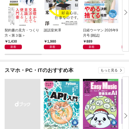
契約書の見方・つくり
談話室米澤
日経ウーマン 2026年9
日経
方＜第３版＞
月号 [雑誌]
ト！
【表
1,430
1,980
889
8
新着
新着
新着
スマホ・PC・ITのおすすめ本
もっと見る