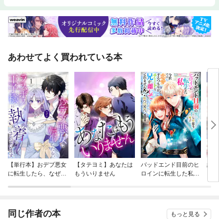
あわせてよく買われている本
【単行本】おデブ悪女
【タテヨミ】あなたは
バッドエンド目前のヒ
結界
に転生したら、なぜか
もういりません
ロインに転生した私、
ラスボス王子様に執着
今世では恋愛するつも
されています
りがチートな兄が離し
てくれません！？@C
OMIC
同じ作者の本
もっと見る