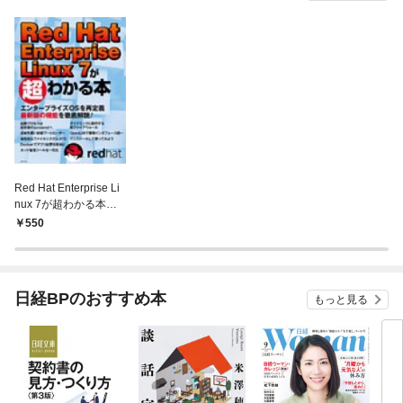
Red Hat Enterprise Li
nux 7が超わかる本
（日経BP Next ICT選
550
書）
日経BPのおすすめ本
もっと見る