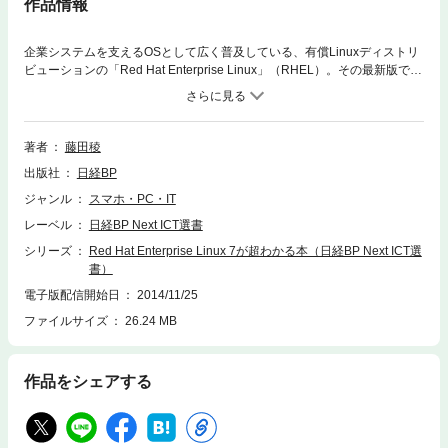
作品情報
企業システムを支えるOSとして広く普及している、有償Linuxディストリ
ビューションの「Red Hat Enterprise Linux」（RHEL）。その最新版であ
るRHEL7の主要機能の詳細を、レッドハットの精鋭チームが書き下ろしま
した。RHELユーザーやエンジニア必読といえる一冊です。 RHEL7もO
Sの中核としてLinuxカーネルを採用しているという点では、従来との連続
性を維持しています。しかし、「エンタープライズOSを再定義した」と
著者
藤田稜
いえるほど大きな変更が、カーネルとユーザースペースに分かれるLinux
出版社
日経BP
の処理のいずれにも加えられています。まずは、その“大きな変更”につい
て、歴史的背景も交えて説明します。 続いて、RHEL7ではサービス管理
ジャンル
スマホ・PC・IT
機構が「systemd」に刷新されたことによって起動がどう高速化するの
レーベル
日経BP Next ICT選書
か、500Tバイトをサポートする高性能な標準ファイルシステムである「X
FS」の特徴、新ファイアウォールがダイナミックに動作するとはどういう
シリーズ
Red Hat Enterprise Linux 7が超わかる本（日経BP Next ICT選
ことか、などについて詳しく説明します。従来版のブートローダーである
書）
「GRUB」なら多少知っているという人が、RHEL7に搭載された「GRUB
電子版配信開始日
2014/11/25
2」の設定で「ハマる」ことのないよう、GRUB2の設定のポイントも示し
ファイルサイズ
26.24 MB
ます。サイトでアカウントを作成すれば入手できる、30日評価用サブスク
リプションでRHEL7をインストールする手順についても、作業中の画面を
交えて具体的に紹介します。
作品をシェアする