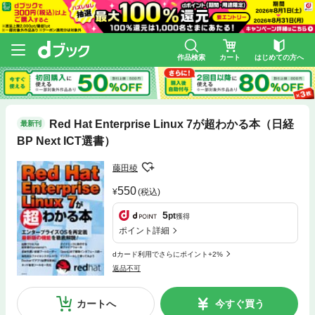
作品検索
カート
はじめての方へ
Red Hat Enterprise Linux 7が超わかる本（日経
最新刊
BP Next ICT選書）
藤田稜
550
(税込)
5
pt
獲得
ポイント詳細
dカード利用でさらにポイント+2%
返品不可
カートへ
今すぐ買う