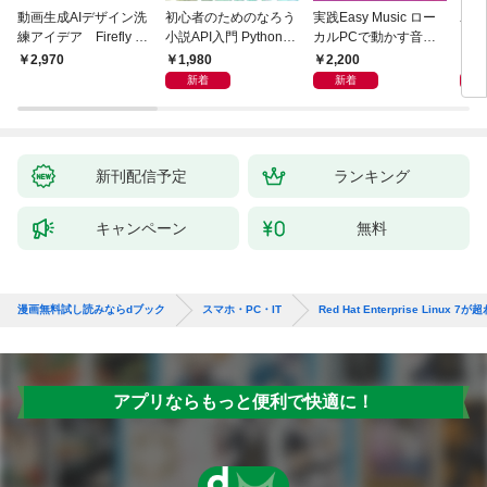
動画生成AIデザイン洗
初心者のためのなろう
実践Easy Music ロー
ユー
練アイデア Firefly &
小説API入門 Pythonで
カルPCで動かす音楽
ド［
Veo， Kling， etc.
作るデータ活用法
生成AI完全ガイド
ユー
1,980
2,200
5,
￥2,970
新着
新着
新刊配信予定
ランキング
キャンペーン
無料
漫画無料試し読みならdブック
スマホ・PC・IT
Red Hat Enterprise Linux
アプリならもっと便利で快適に！