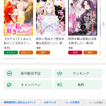
【タテヨミ】1.あんた
絶対に死ぬモブ悪役令
死神令嬢は黒幕お兄様
レベ
私のことを好きだった
嬢は初恋がしたい 第1
を救済したい 第1話
なり
の？
話
71
0
0
0
タテヨミ
試読フル
無料
新着
無料
新刊配信予定
ランキング
キャンペーン
無料
漫画無料試し読みならdブック
少女マンガ
♂と♀の方程式
♂と♀の方程式（