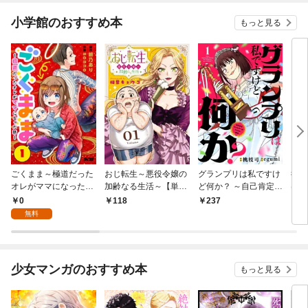
小学館のおすすめ本
もっと見る
ごくまま～極道だった
おじ転生～悪役令嬢の
グランプリは私ですけ
後宮
オレがママになった話
加齢なる生活～【単
ど何か？ ～自己肯定モ
は謎
～【単話】（１）
話】（１）
ンスターのミスコン無
（１
0
118
237
2
双～【単話】（１）
無料
少女マンガのおすすめ本
もっと見る