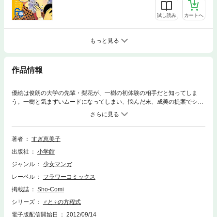
試し読み
カートへ
もっと見る
作品情報
優絵は俊朗の大学の先輩・梨花が、一樹の初体験の相手だと知ってしま
う。一樹と気まずいムードになってしまい、悩んだ末、成美の提案でシー
ナと体験することになってしまった優絵は…！？
著者
すぎ恵美子
出版社
小学館
ジャンル
少女マンガ
レーベル
フラワーコミックス
掲載誌
Sho-Comi
シリーズ
♂と♀の方程式
電子版配信開始日
2012/09/14