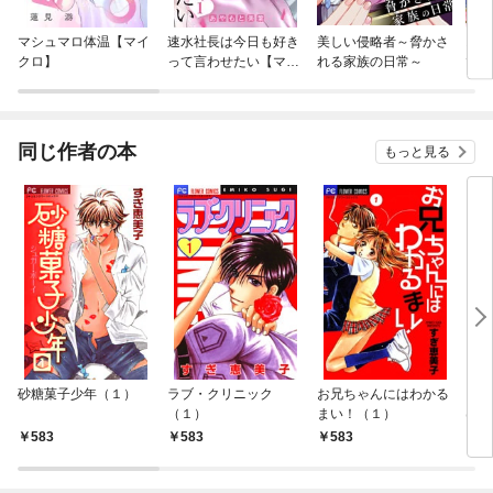
マシュマロ体温【マイ
速水社長は今日も好き
美しい侵略者～脅かさ
お飾
クロ】
って言わせたい【マイ
れる家族の日常～
で、
クロ】
るこ
うさ
寝も
ん！
同じ作者の本
もっと見る
砂糖菓子少年（１）
ラブ・クリニック
お兄ちゃんにはわかる
コイ
（１）
まい！（１）
は勝
～
583
583
583
5