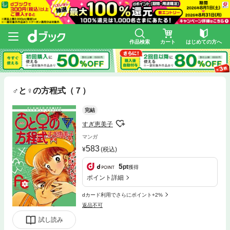
作品検索
カート
はじめての方へ
♂と♀の方程式（７）
完結
すぎ恵美子
マンガ
583
(税込)
5
pt
獲得
ポイント詳細
dカード利用でさらにポイント+2%
返品不可
試し読み