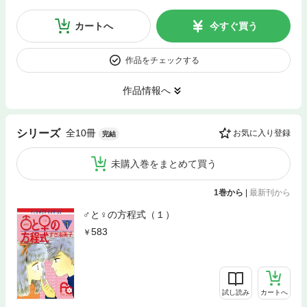
カートへ
今すぐ買う
作品をチェックする
作品情報へ
全10冊
シリーズ
お気に入り登録
完結
未購入巻をまとめて買う
1巻から
|
最新刊から
♂と♀の方程式（１）
583
試し読み
カートへ