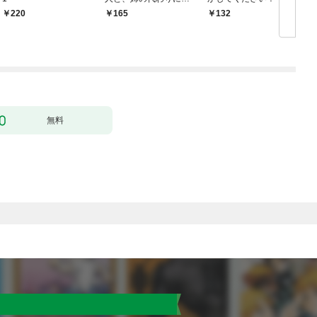
婚します～ 1
力なしのお世話係は魅
220
165
132
￥
了なんてされません～
１
無料