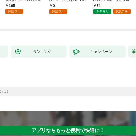
～１
負をすることになりま
させてみせます
165
0
71
した第1話
試読フル
試読フル
タテヨミ
試読フル
ランキング
キャンペーン
式（１）
アプリならもっと便利で快適に！