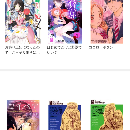
お飾り王妃になったの
はじめてだけど野獣で
ココロ・ボタン
で、こっそり働きに出
いい？
ることにしました ～
うさぎがいるので独り
寝も寂しくありませ
ん！～