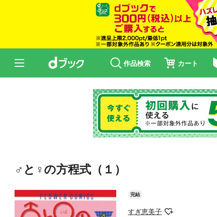
作品検索
カート
♂と♀の方程式（１）
完結
すぎ恵美子