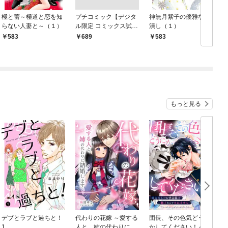
極と蕾～極道と恋を知
プチコミック【デジタ
神無月紫子の優雅な暇
らない人妻と～（１）
ル限定 コミックス試し
潰し（１）
読み特典付き】 2026
583
￥689
583
年9月号（2026年8月7
日発売）
もっと見る
デブとラブと過ちと！
代わりの花嫁 ～愛する
団長、その色気どうに
＆
1
人と、姉の代わりに結
かしてください！～魔