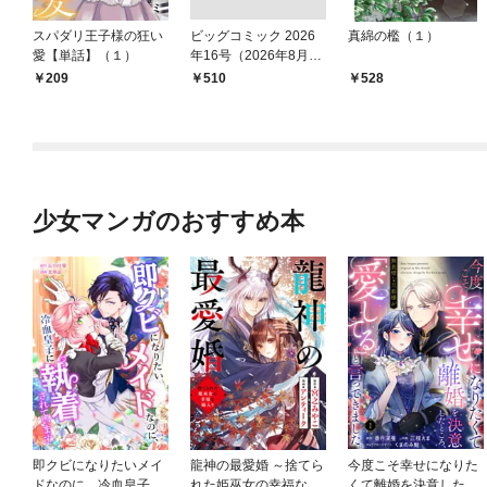
スパダリ王子様の狂い
ビッグコミック 2026
真綿の檻（１）
愛【単話】（１）
年16号（2026年8月7
日発売）
209
￥510
528
少女マンガのおすすめ本
即クビになりたいメイ
龍神の最愛婚 ～捨てら
今度こそ幸せになりた
ドなのに、冷血皇子に
れた姫巫女の幸福な嫁
くて離婚を決意したと