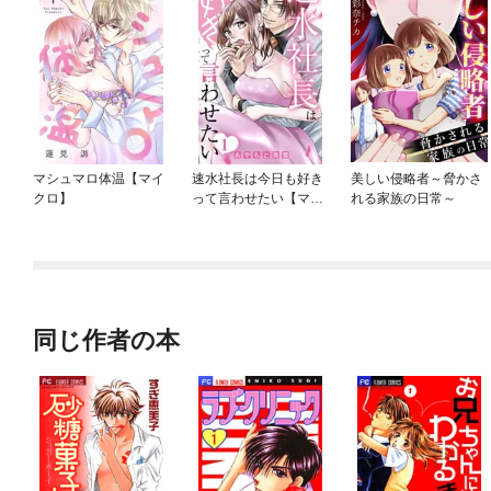
マシュマロ体温【マイ
速水社長は今日も好き
美しい侵略者～脅かさ
クロ】
って言わせたい【マイ
れる家族の日常～
クロ】
同じ作者の本