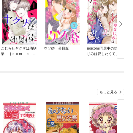
こじらせヤクザは幼馴
ウソ婚 分冊版
noicomi同居中の幼な
染 ［ｃｏｍｉｃ ｔ
じみは愛したくて、も
げ
ｉｎｔ］ 分冊版
どかしい
もっと見る