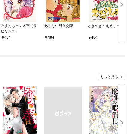
ろまんちっく迷宮（ラ
あぶない男女交際
ときめき・えるサイズ
ビリンス）
484
484
484
もっと見る