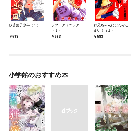
砂糖菓子少年（１）
ラブ・クリニック
お兄ちゃんにはわかる
（１）
まい！（１）
583
583
583
小学館のおすすめ本