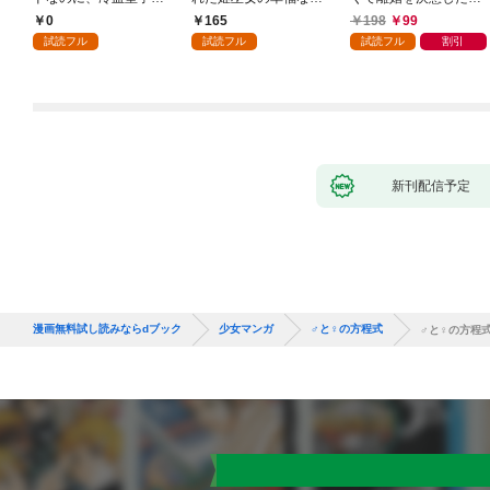
執着されています第1
入り～: 1
ころ、無表情な旦那様
0
165
198
99
話
が「愛してる」と言っ
試読フル
試読フル
試読フル
割引
てきました。1
新刊配信予定
漫画無料試し読みならdブック
少女マンガ
♂と♀の方程式
♂と♀の方程