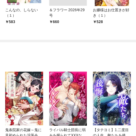
こんなの、しらない
＆フラワー 2026年29
お嬢様はお仕置きが好
（１）
号
き（１）
583
￥660
528
鬼条院家の花嫁～鬼に
ライバル騎士団長に弱
【タテヨミ】1.二度目
見初められた没落令嬢
みを握られてXXXな勝
の人生、敵たちを後悔