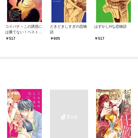
コイバナ～この誘惑に
どきどきしすぎの恋物
はずかしHな恋物語
は勝てない！ベスト6
語
～
517
605
517