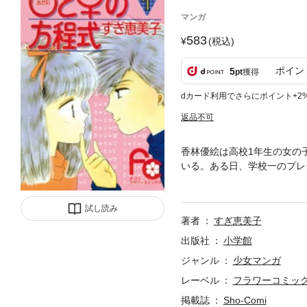
マンガ
583
(税込)
ポイン
5
pt
獲得
dカード利用でさらにポイント+2
返品不可
香林優絵は高校1年生の女の
いる。ある日、学校一のプレ
子のア・ブ・ナ・イ、ラブ・
試し読み
著者
すぎ恵美子
出版社
小学館
ジャンル
少女マンガ
レーベル
フラワーコミッ
掲載誌
Sho-Comi