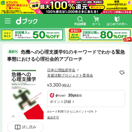
作品検索
カート
はじめての方へ
危機への心理支援学91のキーワードでわかる緊急
最新刊
事態における心理社会的アプローチ
日本心理臨床学会
支援活動プロジェクト委員会
3,300
(税込)
30
pt
獲得
ポイント詳細
dカード利用でさらにポイント+2%
返品不可
試し読み