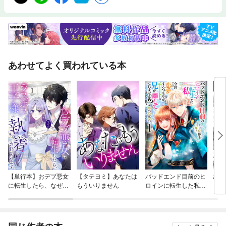
あわせてよく買われている本
【単行本】おデブ悪女
【タテヨミ】あなたは
バッドエンド目前のヒ
結界
に転生したら、なぜか
もういりません
ロインに転生した私、
ラスボス王子様に執着
今世では恋愛するつも
されています
りがチートな兄が離し
てくれません！？@C
OMIC