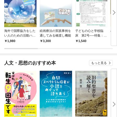
海外で国際協力をした
絵画療法の実践事例を
子どもの心と学校臨
心理
い人のための活動ハン
通してみる橋渡し機能
床 第2号──特集：学
ドブック
校の中の発達障害の子
1,980
3,300
1,540
5,
ども
人文・思想のおすすめ本
もっと見る