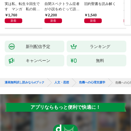
実は私、転生９回生で
自閉スペクトラム症者
旧約聖書を読み解く
すご
す マンガ 私の前世
が小説をめぐって語り
版 
物語
あう
らす
1,760
2,200
1,540
1,
新着
新着
新着
新刊配信予定
ランキング
キャンペーン
無料
漫画無料試し読みならdブック
人文・思想
危機への心理支援学
危機への心
アプリならもっと便利で快適に！