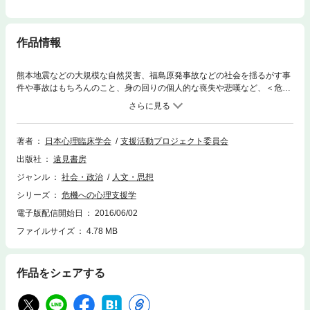
作品情報
熊本地震などの大規模な自然災害、福島原発事故などの社会を揺るがす事
件や事故はもちろんのこと、身の回りの個人的な喪失や悲嘆など、＜危機
＞は人の人生に大きな影響を与える。家族や友人、地域などの支援により
多くは回復していくが、トラウマの種類や本人の環境や性格傾向によって
は重篤な精神状態に陥る場合も少なくない。本書は、こうした危機と、危
機への心理支援に関する91のキーワードを詳しく解説したものである。執
著者
日本心理臨床学会
支援活動プロジェクト委員会
筆には、この分野で活躍する第一級のスペシャリストたちがあたった。日
出版社
遠見書房
本心理臨床学会監修、同学会 支援プロジェクト委員会編集による本書は、
これからのクライシスへの支援の基本図書となるだろう。
ジャンル
社会・政治
人文・思想
シリーズ
危機への心理支援学
電子版配信開始日
2016/06/02
ファイルサイズ
4.78 MB
作品をシェアする