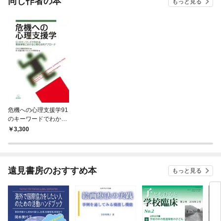
同じ作者の本
もっと見る
危機への心理支援学91
のキーワードでわかる
緊急事態における心理
3,300
社会的アプローチ
遠見書房のおすすめ本
もっと見る