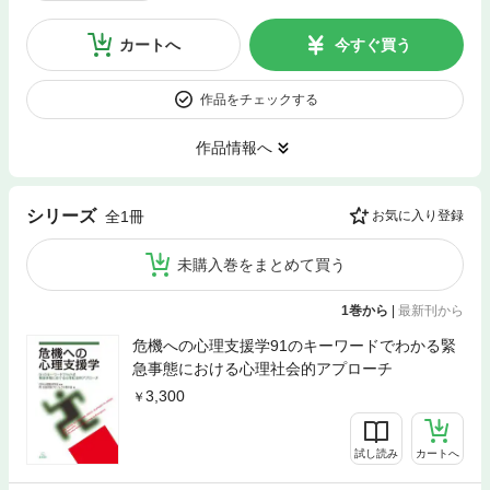
カートへ
今すぐ買う
作品をチェックする
作品情報へ
シリーズ
全1冊
お気に入り登録
未購入巻をまとめて買う
1巻から
|
最新刊から
危機への心理支援学91のキーワードでわかる緊
急事態における心理社会的アプローチ
3,300
試し読み
カートへ