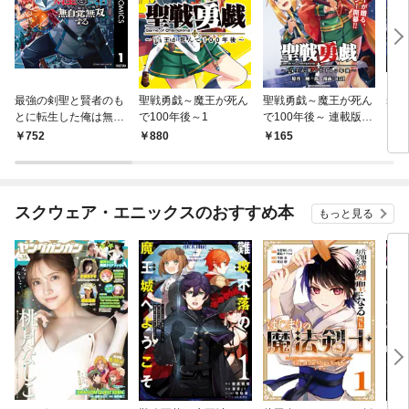
最強の剣聖と賢者のも
聖戦勇戯～魔王が死ん
聖戦勇戯～魔王が死ん
装甲
とに転生した俺は無自
で100年後～1
で100年後～ 連載版：
覚無双する 1
1
752
880
165
1,
スクウェア・エニックスのおすすめ本
もっと見る