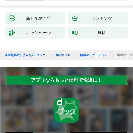
新刊配信予定
ランキング
キャンペーン
無料
漫画無料試し読みならdブック
青年マンガ
輪廻のラグランジェ
輪廻のラグ
アプリならもっと便利で快適に！