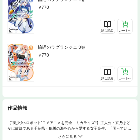
770
試し読み
カートへ
輪廻のラグランジェ 3巻
770
試し読み
カートへ
作品情報
【“美少女×ロボット”ＴＶアニメを完全コミカライズ!!】主人公・京乃まど
かは故郷である千葉県・鴨川の海を心から愛する女子高生。「困っている
ことがあったら、100％助っ人しちゃう」のが売りの“鴨女ジャージ部”た
だ一人の部員として、今日も元気に活動中！ しかし謎めいた美少女・ラ