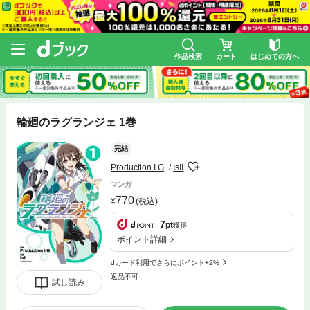
作品検索
カート
はじめての方へ
輪廻のラグランジェ 1巻
完結
Production I.G
IsII
マンガ
770
(税込)
7
pt
獲得
ポイント詳細
dカード利用でさらにポイント+2%
返品不可
試し読み