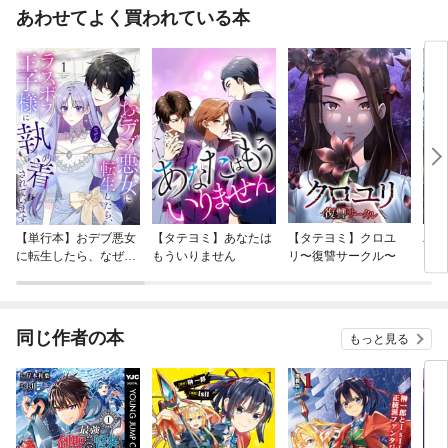
あわせてよく買われている本
【単行本】おデブ悪女
【タテヨミ】あなたは
【タテヨミ】クロユ
バッ
に転生したら、なぜか
もういりません
リ〜復讐サークル〜
ロイ
ラスボス王子様に執着
今世
されています
りが
てく
OMI
同じ作者の本
もっと見る