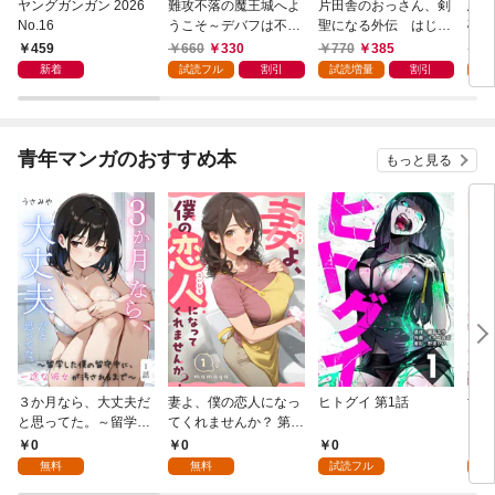
ヤングガンガン 2026
難攻不落の魔王城へよ
片田舎のおっさん、剣
悪役
No.16
うこそ～デバフは不要
聖になる外伝 はじま
破滅
と勇者パーティーを追
りの魔法剣士 1巻
叩き
459
660
330
770
385
7
い出された黒魔導士、
つの
新着
試読フル
割引
試読増量
割引
試
魔王軍の最高幹部に迎
から
えられる～ １巻
にな
ク）
青年マンガのおすすめ本
もっと見る
３か月なら、大丈夫だ
妻よ、僕の恋人になっ
ヒトグイ 第1話
世界
と思ってた。～留学し
てくれませんか？ 第1
レベ
た僕の留守中に、一途
話
0
0
0
0
な彼女が汚されるまで
無料
無料
試読フル
～ 1話