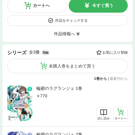
カートへ
今すぐ買う
作品をチェックする
作品情報へ
全3冊
シリーズ
お気に入り登録
完結
未購入巻をまとめて買う
1巻から
|
最新刊から
輪廻のラグランジェ 1巻
770
試し読み
カートへ
輪廻のラグランジェ 2巻