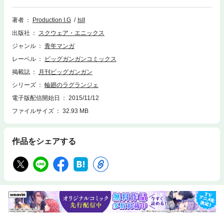
ンと出会ったことで、まどかの日常は一変！ “ウォクス”と呼ばれるロボ
ットに搭乗し、宇宙から来襲する敵と戦うことに…ッ!!(C)Lagrange Proje
著者
Production I.G
IsII
ct (C)2012 IsII
出版社
スクウェア・エニックス
ジャンル
青年マンガ
レーベル
ビッグガンガンコミックス
掲載誌
月刊ビッグガンガン
シリーズ
輪廻のラグランジェ
電子版配信開始日
2015/11/12
ファイルサイズ
32.93 MB
作品をシェアする