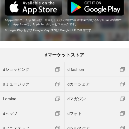
Appleのロゴ、App Storeは、米国もしくはその他の国や地域におけるApple Inc.の商標で
す。App Storeは、Apple Inc.のサービスマークです。
Google Play および Google Play ロゴは Google LLC の商標です。
dマーケットストア
dショッピング
d fashion
dミュージック
dカーシェア
Lemino
dマガジン
dヒッツ
dフォト
dアニメストア
dヘルスケア