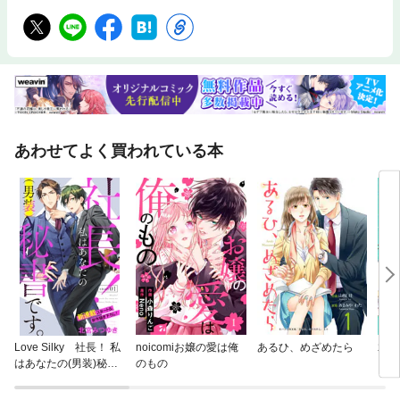
あわせてよく買われている本
Love Silky 社長！ 私
noicomiお嬢の愛は俺
あるひ、めざめたら
君は
はあなたの(男装)秘書
のもの
ト
です。