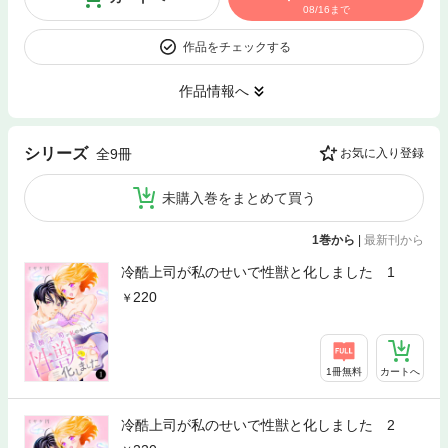
08/16まで
作品をチェックする
作品情報へ
シリーズ
全9冊
お気に入り登録
未購入巻をまとめて買う
1巻から
|
最新刊から
冷酷上司が私のせいで性獣と化しました 1
220
1冊無料
カートへ
冷酷上司が私のせいで性獣と化しました 2