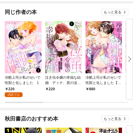
同じ作者の本
もっと見る
冷酷上司が私のせいで
泣き虫令嬢の幸福な結
冷酷上司が私のせいで
お隣
性獣と化しました 1
婚 ディナ、君の涙は
性獣と化しました【電
のに
全部僕のものだ 1
子単行本】 1
本】
220
220
880
8
試読フル
秋田書店のおすすめ本
もっと見る