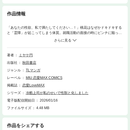
作品情報
「あなたの性欲、私で満たしてください…！」桃花はなぜかドキドキする
と「霊障」が起こってしまう体質。就職活動の面接の時にピンチに陥った
桃花を助けてくれた上司の涼川に淡い恋心を抱いているけれど…!? 「霊
障」女子と「冷酷王」上司の恋!!
著者
ミヤケ円
出版社
秋田書店
ジャンル
TLマンガ
レーベル
MIU 恋愛MAX COMICS
掲載誌
恋愛LoveMAX
シリーズ
冷酷上司が私のせいで性獣と化しました
電子版配信開始日
2026/01/16
ファイルサイズ
4.48 MB
作品をシェアする