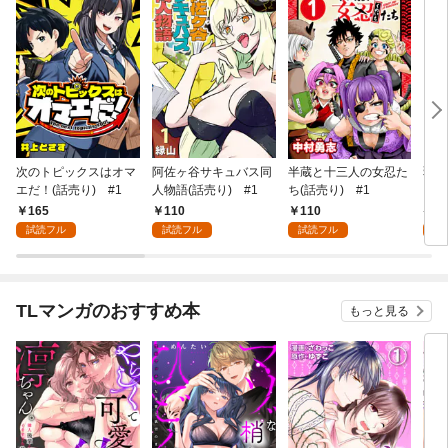
次のトピックスはオマ
阿佐ヶ谷サキュバス同
半蔵と十三人の女忍た
弱虫
エだ！(話売り) #1
人物語(話売り) #1
ち(話売り) #1
IKE
165
110
110
6
試読フル
試読フル
試読フル
試
TLマンガのおすすめ本
もっと見る