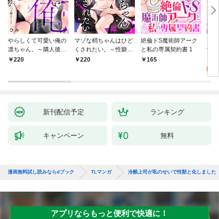
やらしくて可愛い俺の
マゾな梢ちゃんはひど
絶倫ドS魔術師アーク
キス
凛ちゃん。～隣人後輩
くされたい。～性癖マ
と私の専属契約書 1
愛？(
くんのイキすぎた執着
ッチした後輩と欲望の
0
220
220
165
にハメ堕とされる～(1)
ままにセックスしたら
～(1)
新刊配信予定
ランキング
キャンペーン
無料
漫画無料試し読みならdブック
TLマンガ
冷酷上司が私のせいで性獣と化しました
アプリならもっと便利で快適に！