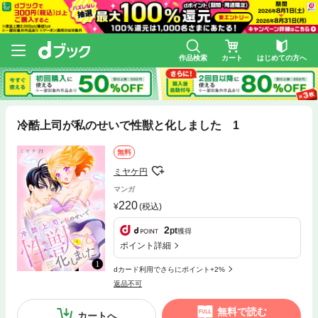
作品検索
カート
はじめての方へ
冷酷上司が私のせいで性獣と化しました 1
無料
ミヤケ円
マンガ
220
(税込)
2
pt
獲得
ポイント詳細
dカード利用でさらにポイント+2%
返品不可
無料で読む
カートへ