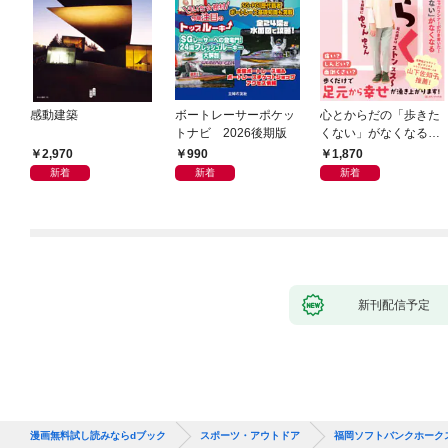
感動建築
ボートレーサーポケッ
心とからだの「歩きた
トナビ 2026後期版
くない」がなくなる
らせん流 ゆるらく歩
2,970
990
1,870
き
新着
新着
新着
新刊配信予定
漫画無料試し読みならdブック
スポーツ・アウトドア
福岡ソフトバンクホーク