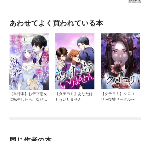
あわせてよく買われている本
【単行本】おデブ悪女
【タテヨミ】あなたは
【タテヨミ】クロユ
に転生したら、なぜか
もういりません
リ〜復讐サークル〜
ラスボス王子様に執着
されています
同じ作者の本