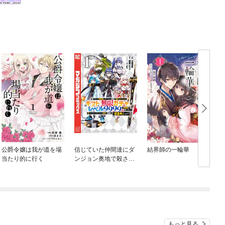
公爵令嬢は我が道を場
信じていた仲間達にダ
結界師の一輪華
当たり的に行く
ンジョン奥地で殺され
かけたがギフト『無限
ガチャ』でレベル９９
９９の仲間達を手に入
れて元パーティーメン
バーと世界に復讐＆
『ざまぁ！』します！
もっと見る