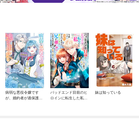
病弱な悪役令嬢です
バッドエンド目前のヒ
妹は知っている
が、婚約者が過保護す
ロインに転生した私、
ぎて逃げ出したい(私た
今世では恋愛するつも
ち犬猿の仲でしたよ
りがチートな兄が離し
ね！？)
てくれません！？@C
OMIC