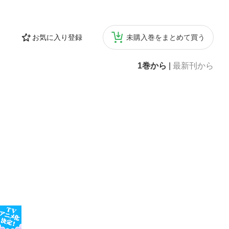
お気に入り登録
未購入巻をまとめて買う
1巻から
|
最新刊から