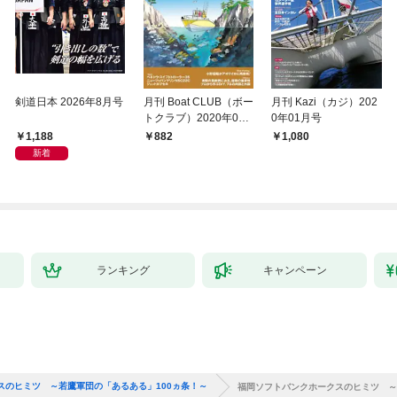
剣道日本 2026年8月号
月刊 Boat CLUB（ボー
月刊 Kazi（カジ）202
トクラブ）2020年02
0年01月号
月号
1,188
882
1,080
新着
ランキング
キャンペーン
スのヒミツ ～若鷹軍団の「あるある」100ヵ条！～
福岡ソフトバンクホークスのヒミツ ～