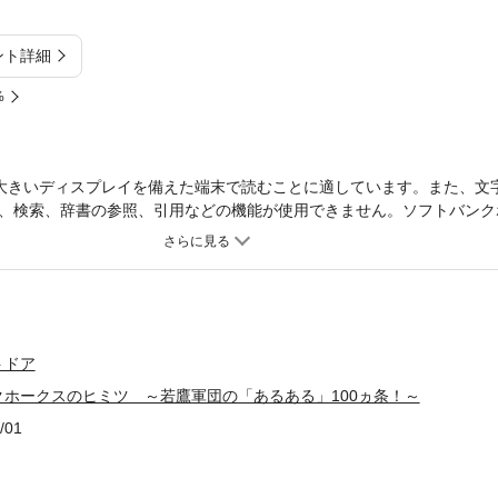
ント詳細
%
大きいディスプレイを備えた端末で読むことに適しています。また、文
、検索、辞書の参照、引用などの機能が使用できません。ソフトバンク
さらにホークスの魅力がわかる様々なうんちくを集めた本。
トドア
ホークスのヒミツ ～若鷹軍団の「あるある」100ヵ条！～
/01