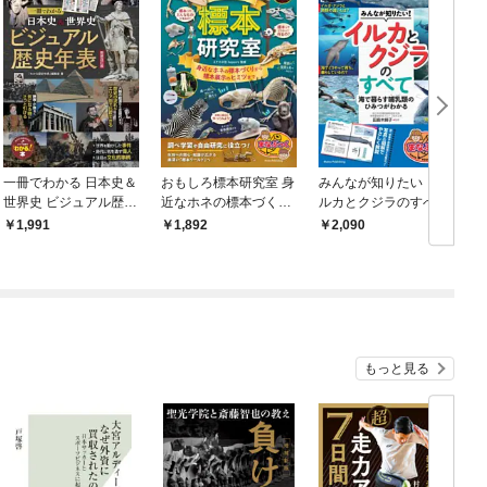
一冊でわかる 日本史＆
おもしろ標本研究室 身
みんなが知りたい！ イ
世界史 ビジュアル歴史
近なホネの標本づくり
ルカとクジラのすべて
年表 新装改訂版
から標本展示のヒミツ
海で暮らす哺乳類のひ
1,991
1,892
2,090
まで
みつがわかる
もっと見る