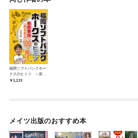
福岡ソフトバンクホー
クスのヒミツ ～若鷹
軍団の「あるある」10
1,133
0ヵ条！～
メイツ出版のおすすめ本