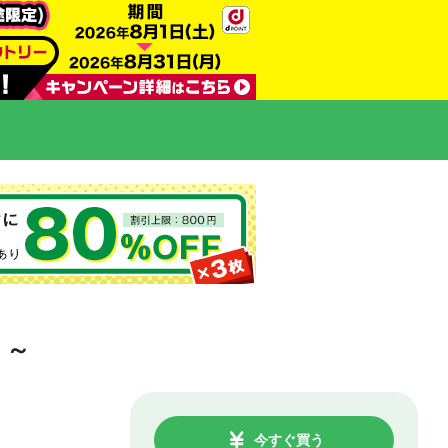
！～
今すぐ買う