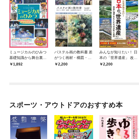
ミュージカルのひみつ
パステル画の教科書 差
みんなが知りたい！ 日
基礎知識から舞台裏ま
がつく画材・構図・表
本の「世界遺産」 改訂
で まるっとフカボリB
現技法を極める
版 未来に遺すわたした
1,892
2,200
2,200
OOK
ちの文化と自然
スポーツ・アウトドアのおすすめ本