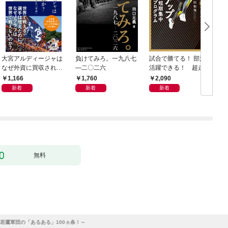
大宮アルディージャは
負けてみろ。一九八七
試合で勝てる！ 部活で
なぜ外資に買収された
―二〇二六
活躍できる！ 超走力
のか？～日本サッカー
アップ 7日間短期集中
1,166
1,760
2,090
とスポーツビジネスに
プログラム
新着
新着
新着
起きた「革命」～
無料
若鷹軍団の「あるある」100ヵ条！～