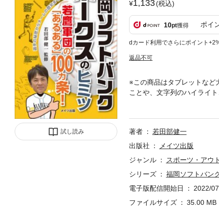
1,133
(税込)
ポイ
10
pt
獲得
dカード利用でさらにポイント+2
返品不可
※この商品はタブレットなど
ことや、文字列のハイライト
あるネタ満載。知っていると
著者
若田部健一
試し読み
出版社
メイツ出版
ジャンル
スポーツ・アウ
シリーズ
福岡ソフトバンク
電子版配信開始日
2022/07
ファイルサイズ
35.00 MB