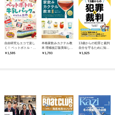
自由研究もエコで楽し
本格家飲みカクテル教
13歳からの犯罪と裁判
く！ ペットボトル・牛
本 増補改訂版美味しさ
自分を守るために知っ
乳パックのかんたん工
の基本からオリジナル
ておきたいルール
1,595
1,793
1,925
作 新装版
モクテルまで