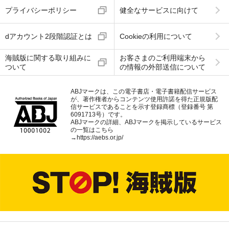
プライバシーポリシー
健全なサービスに向けて
dアカウント2段階認証とは
Cookieの利用について
海賊版に関する取り組みに
お客さまのご利用端末から
ついて
の情報の外部送信について
ABJマークは、この電子書店・電子書籍配信サービス
が、著作権者からコンテンツ使用許諾を得た正規版配
信サービスであることを示す登録商標（登録番号 第
6091713号）です。
ABJマークの詳細、ABJマークを掲示しているサービス
の一覧はこちら
→
https://aebs.or.jp/