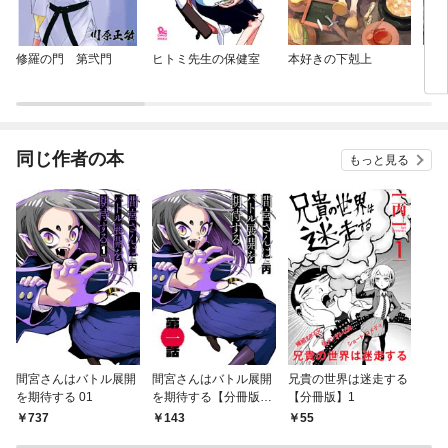
修羅の門 第弐門
ヒトミ先生の保健室
本好きの下剋上
クマ
同じ作者の本
もっと見る
間宮さんはバトル展開
間宮さんはバトル展開
兄貴の世界は迷走する
を期待する 01
を期待する【分冊版】
【分冊版】1
1
737
143
55