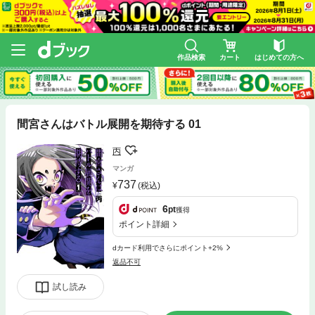
作品検索
カート
はじめての方へ
間宮さんはバトル展開を期待する 01
丙
マンガ
737
(税込)
6
pt
獲得
ポイント詳細
dカード利用でさらにポイント+2%
返品不可
試し読み