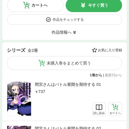
カートへ
今すぐ買う
作品をチェックする
作品情報へ
シリーズ
全2冊
お気に入り登録
未購入巻をまとめて買う
1巻から
|
最新刊から
間宮さんはバトル展開を期待する 01
737
試し読み
カートへ
間宮さんはバトル展開を期待する 02