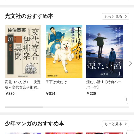
光文社のおすすめ本
もっと見る
変化（へんげ） 決定
手下は犬だけ
煙たい話 1【特典ペー
マリ
版～交代寄合伊那衆異
パー付】
聞（1）～
1,
880
814
220
少年マンガのおすすめ本
もっと見る