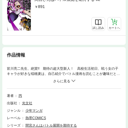
891
試し読み
カートへ
作品情報
皆川亮二先生、絶賛!! 期待の超大型新人！ 高校生活初日、戦う女の子
キャラが好きな稲穂麦は、自己紹介でバトル漫画を読むことが趣味だと公
言した目つきヤバ目の間宮真斗と意気投合し、友達になった。しかし間宮
さんは、じつは魔族と人間のハーフで……。次々と魔界からの刺客が襲い
かかってくるのであった。期待の新鋭が描く圧倒的粉砕系バトルアクショ
ン、開幕！
著者
丙
出版社
光文社
ジャンル
少年マンガ
レーベル
熱帯COMICS
シリーズ
間宮さんはバトル展開を期待する