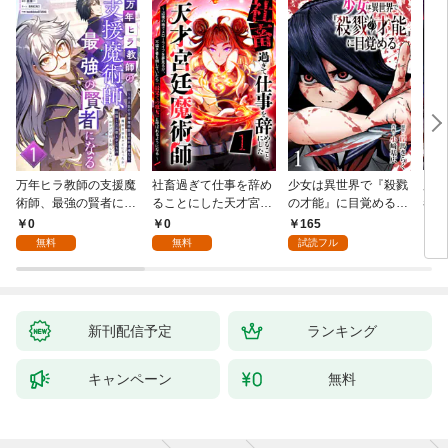
万年ヒラ教師の支援魔
社畜過ぎて仕事を辞め
少女は異世界で『殺戮
魔王
術師、最強の賢者にな
ることにした天才宮廷
の才能』に目覚める
者パ
る～不人気の支援魔術
魔術師～辺境の地でス
(話売り) #1
やっ
0
0
165
2
師は給料泥棒だと魔術
ローライフを夢見る
無料
無料
試読フル
大学をクビになった
が、不届き者を倒して
が、出世した元教え子
いたら『最果ての魔
たちのおかげで何も困
女』と呼ばれるように
らない件～ 第1話
なる～ 第1話
新刊配信予定
ランキング
キャンペーン
無料