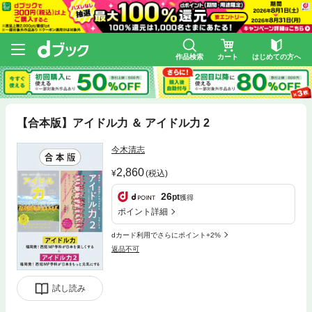
作品検索
カート
はじめての方へ
【合本版】アイドル力 ＆ アイドル力 2
今木清志
2,860
(税込)
26
pt
獲得
ポイント詳細
dカード利用でさらにポイント+2%
返品不可
試し読み