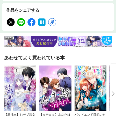
サポートする人も必ずいるのです。■『アイドル力 2』前作『アイドル
力』の出版から1年。著者・今木教授（元テレビ朝日プロデューサー）や
作品をシェアする
西短の学生アイドルたちを取り巻く環境がさらに進化しました！福岡でさ
らに愛され、活動の幅を広げ、学生アイドルたちが地域を盛り上げ、「地
方創生」の一翼を担っている様子をお伝えします。西短を卒業した学生
が、プロのアイドルへ！元アイドルが、新入生として入学！巻頭カラーで
は、そんな学生アイドルたちの日常が垣間見えるオフショットやステージ
で活躍する姿をご覧いただけます。九州からエンタメを発信する著名人た
ちによるエンタメ対談も充実。
あわせてよく買われている本
【単行本】おデブ悪女
【タテヨミ】あなたは
バッドエンド目前のヒ
【タ