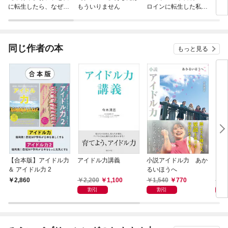
に転生したら、なぜか
もういりません
ロインに転生した私、
リ〜
ラスボス王子様に執着
今世では恋愛するつも
されています
りがチートな兄が離し
てくれません！？@C
OMIC
同じ作者の本
もっと見る
【合本版】アイドル力
アイドル力講義
小説アイドル力 あか
アイ
＆ アイドル力 2
るいほうへ
2,200
1,100
1,540
770
1,
2,860
割引
割引