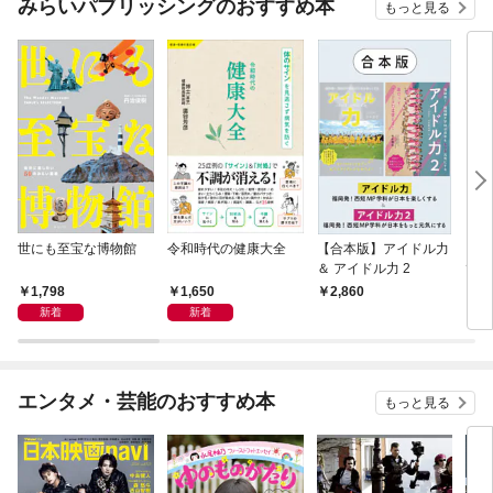
みらいパブリッシングのおすすめ本
もっと見る
世にも至宝な博物館
令和時代の健康大全
【合本版】アイドル力
【合
＆ アイドル力 2
て、
の？
1,798
1,650
2,860
2,
って
新着
新着
の？
エンタメ・芸能のおすすめ本
もっと見る