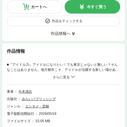
カートへ
今すぐ買う
作品をチェックする
作品情報へ
作品情報
■『アイドル力』アイドルになりたい！でも東京じゃないと難しい？そん
なことはありません。地方都市こそ、アイドルが活躍する新しい場がある
のです。東京のテレビプロデューサーだった著者は、死の間際に立ったこ
とをきっかけに、それまで積み上げたテレビプロデューサーとしての能力
や経験を若い人に受け継ぐという道を選びました。そして福岡の大学教授
となってアイドルを育て始めました。アイドルを、地方都市でどう育てる
著者
今木清志
のか。本書では、なぜ福岡が芸能人産出県といわれるのか、その謎を紐解
出版社
みらいパブリッシング
きながら、地方都市におけるアイドルの生み出し方や役割を解説します。
さらに著者がテレビの現場を共にしたプロの人々からの学びや経験をもと
ジャンル
エンタメ・芸能
に、どのようにアイドルをプロデュースしていくのか、その過程を描きま
電子版配信開始日
2026/05/18
す。また本書では、エンターテインメントの世界で活躍する人々が、地方
でエンタメ発信する魅力を語っています。どの土地にもそれぞれの魅力が
ファイルサイズ
53.05 MB
あり、その特性を生かしたプロデュースができるはずです。そしてそれを