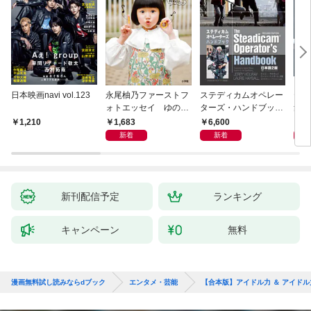
日本映画navi vol.123
永尾柚乃ファーストフ
ステディカムオペレー
テレ
ォトエッセイ ゆのも
ターズ・ハンドブック
集 
のがたり
日本語版 電子版 第２
ーズ
1,683
6,600
1
1,210
版
ウル
新着
新着
【電
新刊配信予定
ランキング
キャンペーン
無料
漫画無料試し読みならdブック
エンタメ・芸能
【合本版】アイドル力 ＆ アイドル力