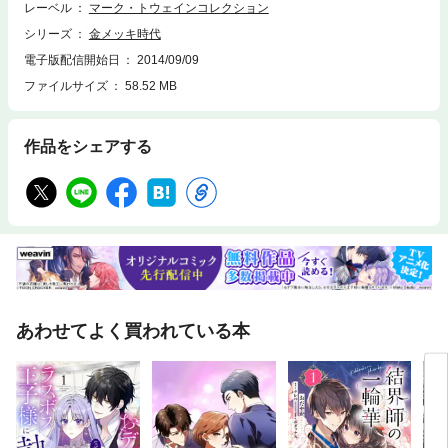
レーベル
マーク・トウェインコレクション
人々の投機熱にわく西部、ウォール街の金融家、成金貴族たちなどの姿
は、古くて新しい諸問題の手がかりを提供してくれる文明批評家トウェイ
シリーズ
金メッキ時代
ンの面目躍如の書である。
電子版配信開始日
2014/09/09
ファイルサイズ
58.52 MB
作品をシェアする
あわせてよく買われている本