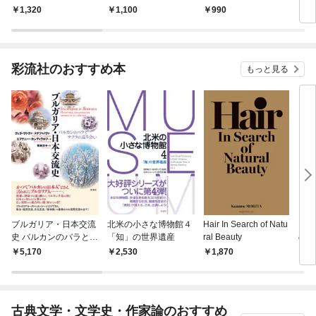
ートセレクション 怪
の冒険
ーヤ
1,320
1,100
990
6
盗ルパン 謎の旅行者
彩流社のおすすめ本
もっと見る
ブルガリア・日本交流
北米の小さな博物館４
Hair In Search of Natu
【増
史 バルカンのバラとサ
「知」の世界遺産
ral Beauty
の奴
クラの巡り会い
デリ
5,170
2,530
1,870
1,
伝
古典文学・文学史・作家論のおすすめ