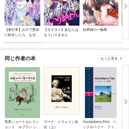
【単行本】おデブ悪女
【タテヨミ】あなたは
結界師の一輪華
バッ
に転生したら、なぜか
もういりません
ロイ
ラスボス王子様に執着
今世
されています
りが
てく
OMI
同じ作者の本
もっと見る
世界ショートセレクシ
マーク・トウェイン自
Huckleberry Finn ハ
The 
ョン１ ルブラン ショ
伝（上）
ックルベリー・フィン
m 