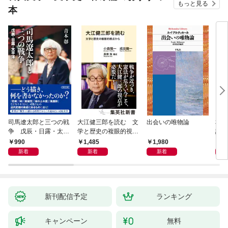
もっと見る
本
司馬遼太郎と三つの戦
大江健三郎を読む 文
出会いの唯物論
本当
争 戊辰・日露・太平
学と歴史の複眼的視点
話）
洋
から
990
1,485
1,980
1,
新着
新着
新着
新刊配信予定
ランキング
キャンペーン
無料