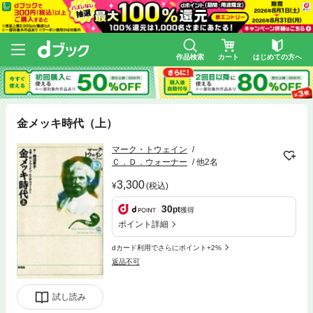
作品検索
カート
はじめての方へ
金メッキ時代（上）
マーク・トウェイン
Ｃ．Ｄ．ウォーナー
他2名
3,300
(税込)
30
pt
獲得
ポイント詳細
dカード利用でさらにポイント+2%
返品不可
試し読み