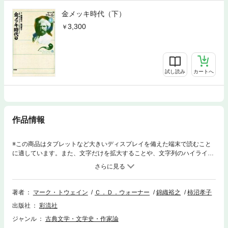
金メッキ時代（下）
3,300
試し読み
カートへ
作品情報
※この商品はタブレットなど大きいディスプレイを備えた端末で読むこと
に適しています。また、文字だけを拡大することや、文字列のハイライ
ト、検索、辞書の参照、引用などの機能が使用できません。南北戦争後の
バブルに躍った人びとを風刺した本書は、「金メッキ時代」(The Gilded A
ge)という歴史に残る言葉をつくった。トウェインには珍しいC.D.ウォー
ナーとの共作で1873年に出版され、「今日の物語」の副題がつけられてい
著者
マーク・トウェイン
Ｃ．Ｄ．ウォーナー
錦織裕之
柿沼孝子
るように、南北戦争後の腐敗し堕落した社会や、富への夢だけを追い求め
出版社
彩流社
る人びとを描き、中味のない「金メッキの時代」を風刺的に表現してい
る。下巻は、美貌の女性ローラの小悪魔的な生き様を通してアメリカ社会
ジャンル
古典文学・文学史・作家論
の裏面を描く当時としては、画期的なスタイルの作品。本書に登場する