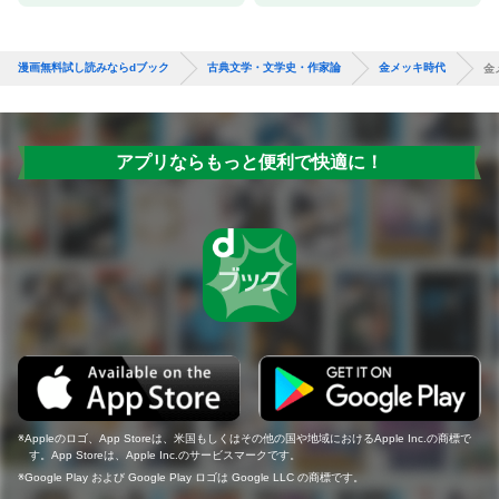
漫画無料試し読みならdブック
古典文学・文学史・作家論
金メッキ時代
金
アプリならもっと便利で快適に！
Appleのロゴ、App Storeは、米国もしくはその他の国や地域におけるApple Inc.の商標で
す。App Storeは、Apple Inc.のサービスマークです。
Google Play および Google Play ロゴは Google LLC の商標です。