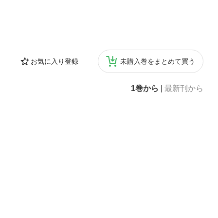
お気に入り登録
未購入巻をまとめて買う
1巻から
|
最新刊から