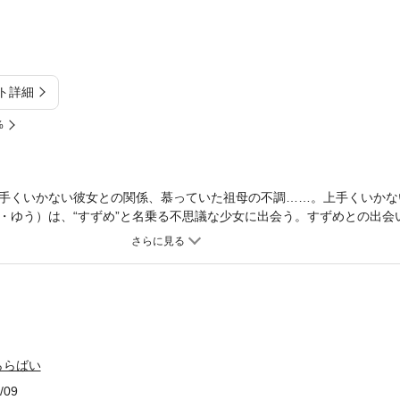
ト詳細
%
手くいかない彼女との関係、慕っていた祖母の不調……。上手くいかな
・ゆう）は、“すずめ”と名乗る不思議な少女に出会う。すずめとの出会
青年期、誰もが抱えるわだかまりの爆発を描いた、叙情的な短編集。
ららばい
/09