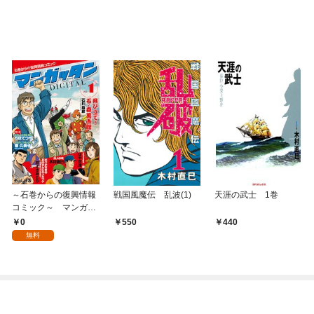
～石巻からの復興情報
戦国風魔伝 乱波(1)
天涯の武士 1巻
コミック～ マンガッ
タン＝デジタル Vol.1
0
550
440
無料