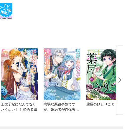
王太子妃になんてなり
病弱な悪役令嬢です
薬屋のひとりごと
たくない！！ 婚約者編
が、婚約者が過保護す
ぎて逃げ出したい(私た
ち犬猿の仲でしたよ
ね！？)