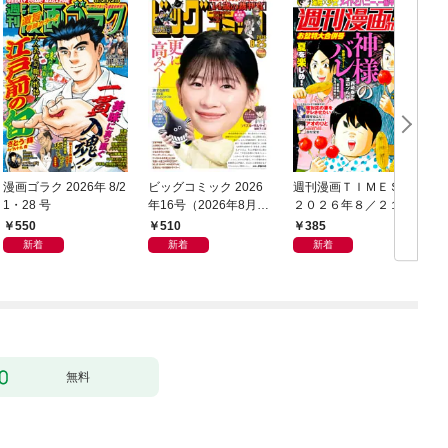
漫画ゴラク 2026年 8/2
ビッグコミック 2026
週刊漫画ＴＩＭＥＳ
1・28 号
年16号（2026年8月7
２０２６年８／２１・
日発売）
２８合併号
550
510
385
新着
新着
新着
無料