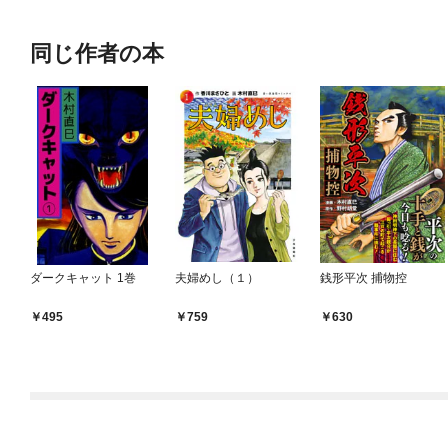
同じ作者の本
ダークキャット 1巻
夫婦めし（１）
銭形平次 捕物控
495
759
630