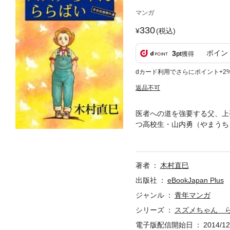
マンガ
330
(税込)
ポイン
3
pt
獲得
dカード利用でさらにポイント+2
返品不可
医者への道を強要する父、上
つ高校生・山内勇（やまうち
かな心の安息を得るが……。
著者
木村直巳
出版社
eBookJapan Plus
ジャンル
青年マンガ
シリーズ
スズメちゃん 
電子版配信開始日
2014/12