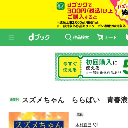
作品検索
カート
スズメちゃん ららばい 青春浪
最新刊
完結
木村直巳