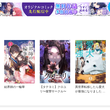
結界師の一輪華
【タテヨミ】クロユ
異世界転移したら愛犬
リ〜復讐サークル〜
が最強になりました ～
シルバーフェンリルと
俺が異世界暮らしを始
めたら～ THE COMIC