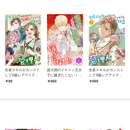
生産スキルがカンスト
超大国のイケメン王太
生産スキルがカンスト
してS級レアアイテム
子に嫁ぎたくない！！
してS級レアアイテム
も作れるけど冒険者ア
（合本版） 1巻
も作れるけど冒険者ア
80
660
660
パートの管理人をして
パートの管理人をして
います 1話
います（合本版） 1
巻