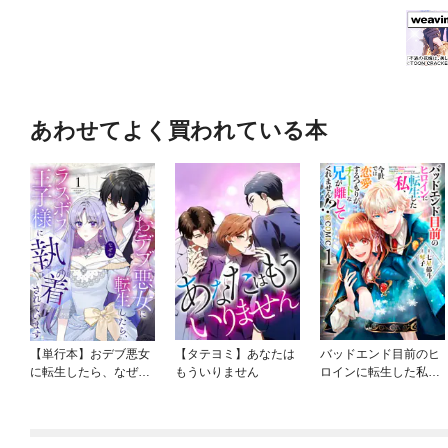
あわせてよく買われている本
【単行本】おデブ悪女
【タテヨミ】あなたは
バッドエンド目前のヒ
に転生したら、なぜか
もういりません
ロインに転生した私、
ラスボス王子様に執着
今世では恋愛するつも
されています
りがチートな兄が離し
てくれません！？@C
OMIC