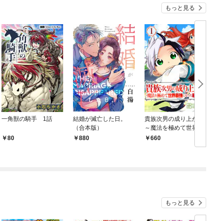
もっと見る
一角獣の騎手 1話
結婚が滅亡した日。
貴族次男の成り上がり
（合本版）
～魔法を極めて世界最
強になった転生者～
80
880
660
（合本版） 1巻
1
もっと見る