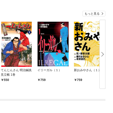
もっと見る
てんじんさん 明治鍼灸
イリーガル（１）
新おみやさん（１）
見立帳 1巻
550
759
759