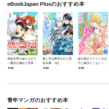
eBookJapan Plusのおすすめ本
貴族次男の成り上がり
癒し手は断罪された悪
超大国のイケメン王太
～魔法を極めて世界最
役令嬢 1話
子に嫁ぎたくない！！
強になった転生者～
1話
80
80
80
1話
青年マンガのおすすめ本