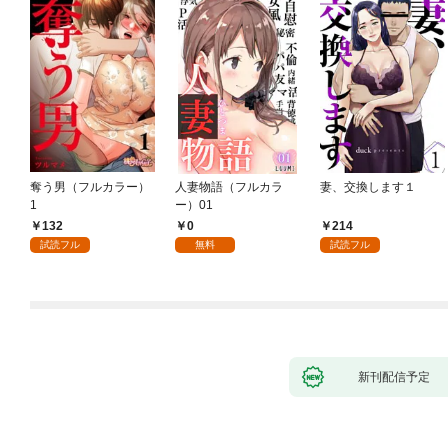
奪う男（フルカラー）
人妻物語（フルカラ
妻、交換します１
1
ー）01
132
0
214
試読フル
無料
試読フル
新刊配信予定