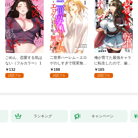
ごめん、恋愛する気は
二世界ハーレム～エロ
俺が育てた最強キャラ
ない（フルカラー） 1
ゲのしすぎで現実無双
に転生したので、歯向
～１
かうヤツはすべてぶん
132
198
165
殴って生きる事にしま
試読フル
試読フル
試読フル
した。１
ランキング
キャンペーン