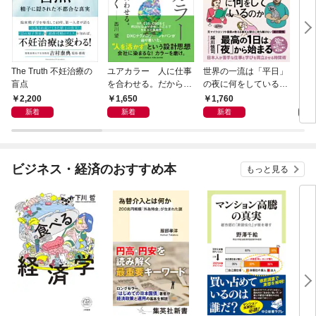
The Truth 不妊治療の
ユアカラー 人に仕事
世界の一流は「平日」
アー
盲点
を合わせる。だから輝
の夜に何をしているの
く
か
2,200
1,650
1,760
1,
新着
新着
新着
ビジネス・経済のおすすめ本
もっと見る