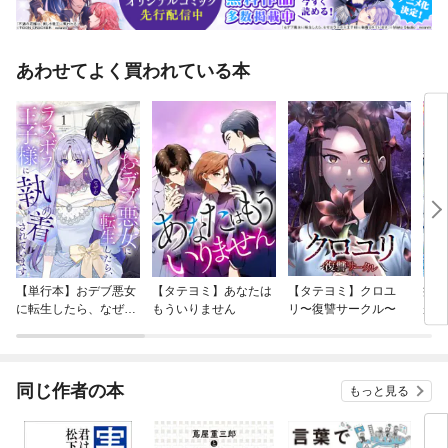
あわせてよく買われている本
【単行本】おデブ悪女
【タテヨミ】あなたは
【タテヨミ】クロユ
病弱
に転生したら、なぜか
もういりません
リ〜復讐サークル〜
が、
ラスボス王子様に執着
ぎて
されています
たち
ね！
同じ作者の本
もっと見る