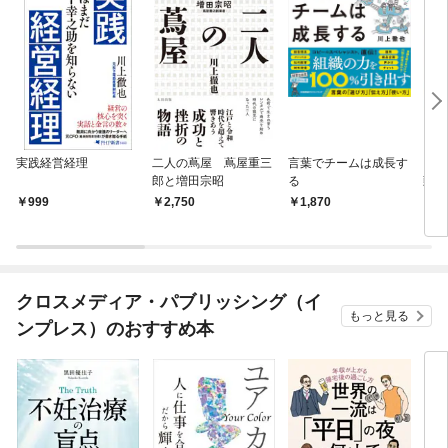
実践経営経理
二人の蔦屋 蔦屋重三
言葉でチームは成長す
ロジ
郎と増田宗昭
る
頭の
×ク
999
2,750
1,870
1,
える
クロスメディア・パブリッシング（イ
もっと見る
ンプレス）のおすすめ本