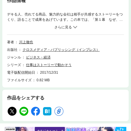
作品情報
デキる人、売れてる商品、魅力的な会社は相手が共感するストーリーをつ
くり、語ることで成果をあげています。この本では、「第１幕 なぜ、
今、“仕事にストーリー”なのか？ （理論篇）」「第2幕 こんなストーリ
ーが人の心をつかんだ！ （実例篇）」「第3幕 で、具体的にどうすれ
ばいいの？ （実践編）」の3部構成で、仕事やビジネスの色々な場面で
どのようにストーリーを使えばいいかを、わかりやすく解説しています。
著者
川上徹也
出版社
クロスメディア・パブリッシング（インプレス）
ジャンル
ビジネス・経済
シリーズ
仕事はストーリーで動かそう
電子版配信開始日
2017/12/31
ファイルサイズ
0.82 MB
作品をシェアする