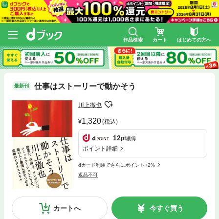
作品検索
カート
はじめての方へ
仕事はストーリーで動かそう
最新刊
川上徹也
1,320
(税込)
12
pt
獲得
ポイント詳細
dカード利用でさらにポイント+2%
返品不可
カートへ
今すぐ買う