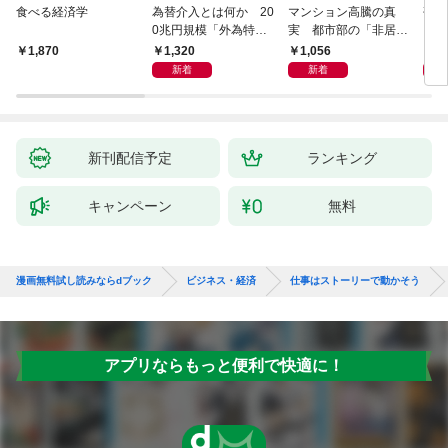
食べる経済学
為替介入とは何か 20
マンション高騰の真
研究
0兆円規模「外為特
実 都市部の「非居住
会」が生まれた謎
化」が街を壊す
1,320
1,056
5,
1,870
新着
新着
新刊配信予定
ランキング
キャンペーン
無料
漫画無料試し読みならdブック
ビジネス・経済
仕事はストーリーで動かそう
アプリならもっと便利で快適に！