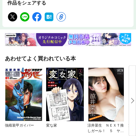
作品をシェアする
あわせてよく買われている本
強殖装甲ガイバー
変な家
涼井菜生 ＮＥＸＴ推
涼井
しガール！ ５ ヤン
しガ