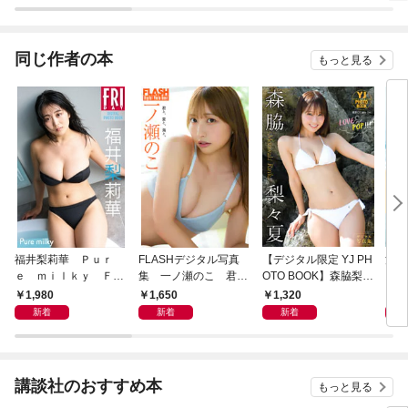
マガデジタル写真集
マガ
同じ作者の本
もっと見る
福井梨莉華 Ｐｕｒ
FLASHデジタル写真
【デジタル限定 YJ PH
溝端
ｅ ｍｉｌｋｙ ＦＲ
集 一ノ瀬のこ 君
OTO BOOK】森脇梨々
おい
ＩＤＡＹデジタル写真
と、夏と、海と。
夏写真集「LOVE&PO
1,980
1,650
1,320
3,
集
P！！！」
新着
新着
新着
講談社のおすすめ本
もっと見る