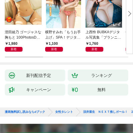
澄田綾乃 ゴージャスな
横野すみれ「もうお手
上西怜 BUBKAデジタ
似鳥
胸もと 100PhotosDX
上げ」SPA！デジタル
ル写真集「ブランニュ
Ｌ
[sabra net e-Book]
写真集
ー・レイ」
ＦＲ
1,980
1,100
1,760
2,
写真
新着
新着
新着
新刊配信予定
ランキング
キャンペーン
無料
漫画無料試し読みならdブック
女性タレント
涼井菜生 ＮＥＸＴ推しガール！ 