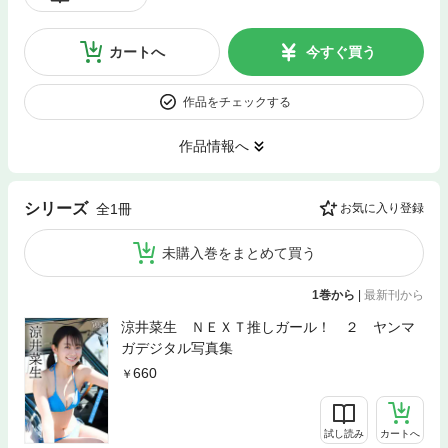
カートへ
今すぐ買う
作品をチェックする
作品情報へ
シリーズ
全1冊
お気に入り登録
未購入巻をまとめて買う
1巻から
|
最新刊から
涼井菜生 ＮＥＸＴ推しガール！ ２ ヤンマ
ガデジタル写真集
660
試し読み
カートへ