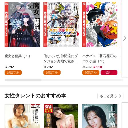
魔女と傭兵（１）
信じていた仲間達にダ
ハナバス 苔石花江の
追放
ンジョン奥地で殺され
バスケ論（１）
『自
かけたがギフト『無限
領地
792
792
792
110
7
ガチャ』でレベル９９
強の
試読フル
試読フル
試読フル
割引
試
９９の仲間達を手に入
～最
れて元パーティーメン
で始
バーと世界に復讐＆
拓ス
『ざまぁ！』します！
（１
女性タレントのおすすめ本
もっと見る
（１）