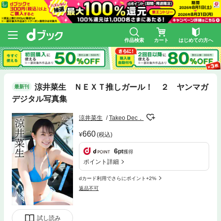
作品検索
カート
はじめての方へ
涼井菜生 ＮＥＸＴ推しガール！ ２ ヤンマガ
最新刊
デジタル写真集
涼井菜生
Takeo Dec．
660
(税込)
6
pt
獲得
ポイント詳細
dカード利用でさらにポイント+2%
返品不可
試し読み