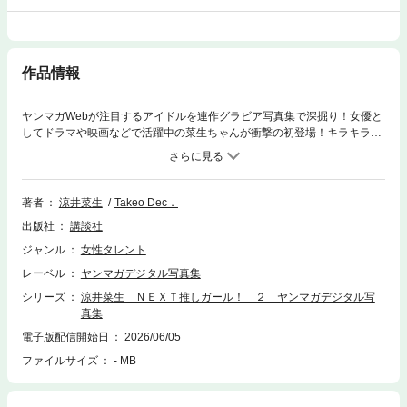
作品情報
ヤンマガWebが注目するアイドルを連作グラビア写真集で深掘り！女優と
してドラマや映画などで活躍中の菜生ちゃんが衝撃の初登場！キラキラ輝
く原石の初グラビアを5分冊＆完全版お届けします。第2弾は、名前に合っ
た涼しげなブルーの水着を披露！特技の野球やバスケを楽しむ姿もお届け
します！※本作品はヤンマガWebで公開された同タイトルグラビア（無料
版＋有料版）のデジタル写真集です。
著者
涼井菜生
Takeo Dec．
出版社
講談社
ジャンル
女性タレント
レーベル
ヤンマガデジタル写真集
シリーズ
涼井菜生 ＮＥＸＴ推しガール！ ２ ヤンマガデジタル写
真集
電子版配信開始日
2026/06/05
ファイルサイズ
- MB