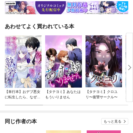
あわせてよく買われている本
【単行本】おデブ悪女
【タテヨミ】あなたは
【タテヨミ】クロユ
病弱
に転生したら、なぜか
もういりません
リ〜復讐サークル〜
が、
ラスボス王子様に執着
ぎて
されています
たち
ね！
同じ作者の本
もっと見る