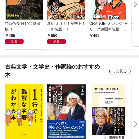
特命係長 只野仁 愛蔵
新約 オオカミが来る！
ORANGE -オレンジ- F
GE
版 １
新装版 １
リーグ激闘新装版！ 第
OF
１巻
495
550
495
4
新着
新着
古典文学・文学史・作家論のおすすめ
もっと見る
本