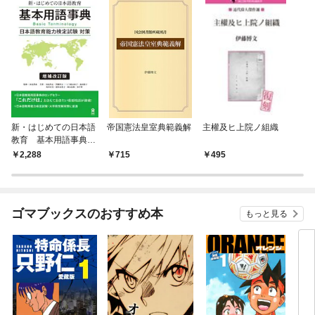
新・はじめての日本語
帝国憲法皇室典範義解
主權及ヒ上院ノ組織
教育 基本用語事典
増補改訂版
2,288
715
495
ゴマブックスのおすすめ本
もっと見る