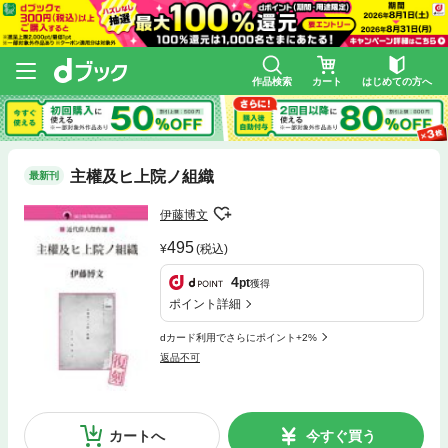
作品検索
カート
はじめての方へ
主權及ヒ上院ノ組織
最新刊
伊藤博文
495
(税込)
4
pt
獲得
ポイント詳細
dカード利用でさらにポイント+2%
返品不可
カートへ
今すぐ買う