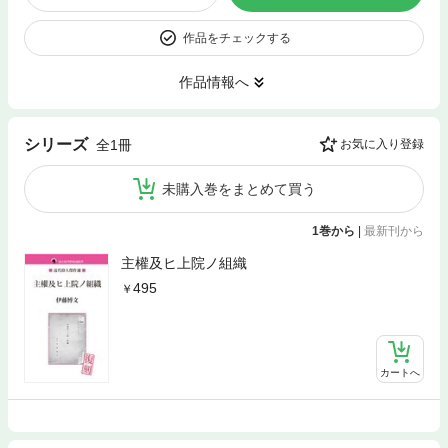
作品をチェックする
作品情報へ
シリーズ
全1冊
お気に入り登録
未購入巻をまとめて買う
1巻から
|
最新刊から
主權及ヒ上院ノ組織
495
カートへ