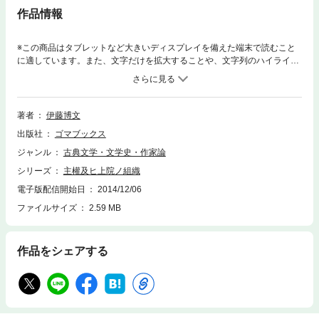
作品情報
※この商品はタブレットなど大きいディスプレイを備えた端末で読むこと
に適しています。また、文字だけを拡大することや、文字列のハイライ
ト、検索、辞書の参照、引用などの機能が使用できません。初代内閣総理
大臣、伊藤博文。彼はアジアで初めて憲法に基づいた政治を行い、議会政
治家としての評価も高い。「主權及ヒ上院ノ組織」は伊藤博文が憲法政治
を行うに際し、華族に向け上院とはどうあるべきかを述べたものである。
著者
伊藤博文
本書は、１８８８年に出版されたもの。
出版社
ゴマブックス
ジャンル
古典文学・文学史・作家論
シリーズ
主權及ヒ上院ノ組織
電子版配信開始日
2014/12/06
ファイルサイズ
2.59 MB
作品をシェアする