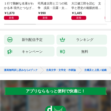
１行で難解な名著がわ
司馬遼太郎と三つの戦
大江健三郎を読む 文
出会
かる本 現代とつなげて
争 戊辰・日露・太平
学と歴史の複眼的視点
エッセンスをつかむ50
洋
から
1,870
990
1,485
1,
冊
新着
新着
新着
新刊配信予定
ランキング
キャンペーン
無料
漫画無料試し読みならdブック
古典文学・文学史・作家論
主權及ヒ上院ノ組織
アプリならもっと便利で快適に！