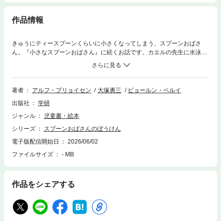
作品情報
きゅうにティースプーンくらいに小さくなってしまう、スプーンおばさ
ん。『小さなスプーンおばさん』に続くお話です。カエルの先生に水泳を
教わったり、学校に本を届けたり、探偵になったりと、大かつやく。ノル
ウェー生まれの、世界中で大人気の物語。
著者
アルフ・プリョイセン
大塚勇三
ビョールン・ベルイ
出版社
学研
ジャンル
児童書・絵本
シリーズ
スプーンおばさんのぼうけん
電子版配信開始日
2026/06/02
ファイルサイズ
- MB
作品をシェアする