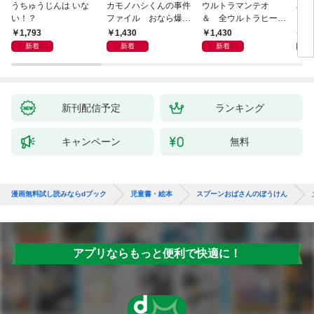
うちゅうじんは いな
カモノハシくんの事件
ウルトラマンテオ
星の
い！？
ファイル おなら爆
＆ 全ウルトラヒーロ
いグ
弾！ 危機イッパツ編
ー大集合 あそべるず
1,793
1,430
1,430
7
かん
新着
新着
新着
新刊配信予定
ランキング
キャンペーン
無料
漫画無料試し読みならdブック
児童書・絵本
スプーンおばさんのぼうけん
アプリならもっと便利で快適に！