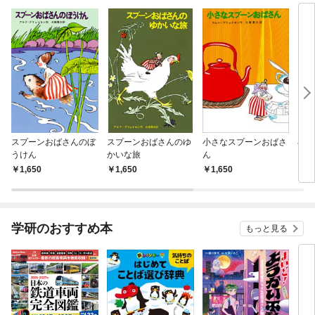
スプーンおばさんのぼ
スプーンおばさんのゆ
小さなスプーンおばさ
小さ
うけん
かいな旅
ん
1,650
1,650
1,650
1,
学研のおすすめ本
もっと見る