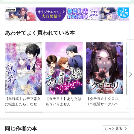
あわせてよく買われている本
【単行本】おデブ悪女
【タテヨミ】あなたは
【タテヨミ】クロユ
バッ
に転生したら、なぜか
もういりません
リ〜復讐サークル〜
ロイ
ラスボス王子様に執着
今世
されています
りが
てく
OMI
同じ作者の本
もっと見る