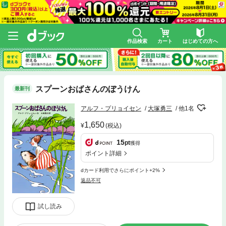
作品検索
カート
はじめての方へ
スプーンおばさんのぼうけん
最新刊
アルフ・プリョイセン
大塚勇三
他1名
1,650
(税込)
15
pt
獲得
ポイント詳細
dカード利用でさらにポイント+2%
返品不可
試し読み