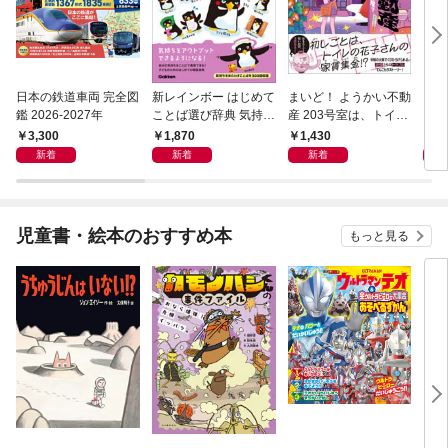
日本の鉄道車両 完全図
新レインボー はじめて
まいど！ ようかい不動
えさ
鑑 2026-2027年
ことば選び辞典 気持ち
産 203号室は、トイレ
のことば
の花子さんの部屋？
3,300
1,870
1,430
1,
新着
新着
新着
児童書・絵本のおすすめ本
もっと見る